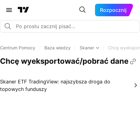
Rozpocznij
Centrum Pomocy
/
Baza wiedzy
/
Skaner
/
Chcę wyekspor
Chcę wyeksportować/pobrać dane
Skaner ETF TradingView: najszybsza droga do
topowych funduszy