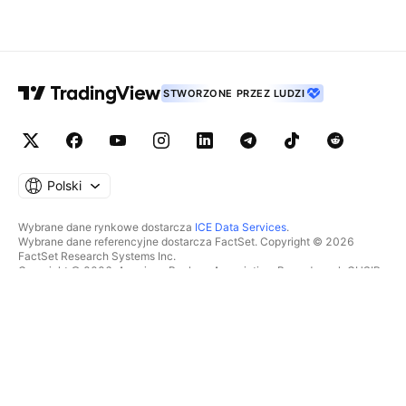
STWORZONE PRZEZ LUDZI
Polski
Wybrane dane rynkowe dostarcza
ICE Data Services
.
Wybrane dane referencyjne dostarcza FactSet. Copyright © 2026
FactSet Research Systems Inc.
Copyright © 2026, American Bankers Association. Baza danych CUSIP
dostarczana przez FactSet Research Systems Inc. Wszelkie prawa
zastrzeżone.
Dokumenty SEC i inne dokumenty dostarcza
Quartr
.
© 2026 TradingView, Inc.
WIĘCEJ NIŻ TYLKO PRODUKT
NARZĘDZIA I SUBSKRYPCJE