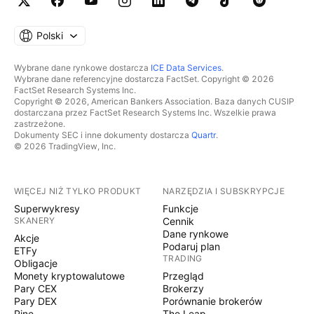
Polski
Wybrane dane rynkowe dostarcza
ICE Data Services
.
Wybrane dane referencyjne dostarcza FactSet. Copyright © 2026
FactSet Research Systems Inc.
Copyright © 2026, American Bankers Association. Baza danych CUSIP
dostarczana przez FactSet Research Systems Inc. Wszelkie prawa
zastrzeżone.
Dokumenty SEC i inne dokumenty dostarcza
Quartr
.
© 2026 TradingView, Inc.
WIĘCEJ NIŻ TYLKO PRODUKT
NARZĘDZIA I SUBSKRYPCJE
Superwykresy
Funkcje
SKANERY
Cennik
Dane rynkowe
Akcje
Podaruj plan
ETFy
TRADING
Obligacje
Monety kryptowalutowe
Przegląd
Pary CEX
Brokerzy
Pary DEX
Porównanie brokerów
Pine
The Leap