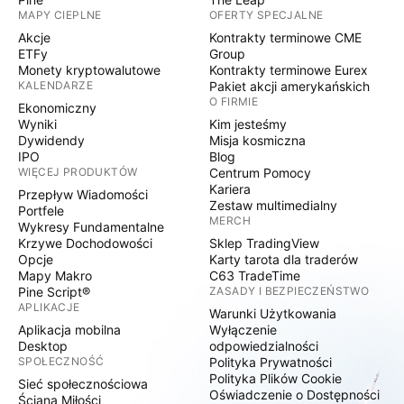
MAPY CIEPLNE
OFERTY SPECJALNE
Akcje
Kontrakty terminowe CME
ETFy
Group
Monety kryptowalutowe
Kontrakty terminowe Eurex
KALENDARZE
Pakiet akcji amerykańskich
O FIRMIE
Ekonomiczny
Wyniki
Kim jesteśmy
Dywidendy
Misja kosmiczna
IPO
Blog
WIĘCEJ PRODUKTÓW
Centrum Pomocy
Kariera
Przepływ Wiadomości
Zestaw multimedialny
Portfele
MERCH
Wykresy Fundamentalne
Krzywe Dochodowości
Sklep TradingView
Opcje
Karty tarota dla traderów
Mapy Makro
C63 TradeTime
Pine Script®
ZASADY I BEZPIECZEŃSTWO
APLIKACJE
Warunki Użytkowania
Aplikacja mobilna
Wyłączenie
Desktop
odpowiedzialności
SPOŁECZNOŚĆ
Polityka Prywatności
Polityka Plików Cookie
Sieć społecznościowa
Oświadczenie o Dostępności
Ściana Miłości