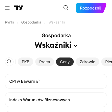
Rozpocznij
Rynki
/
Gospodarka
/
Wskaźniki
Gospodarka
Wskaźniki
PKB
Praca
Ceny
Zdrowie
Pie
CPI w Bawarii r/r
Indeks Warunków Biznesowych