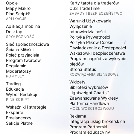
Opcje
Karty tarota dla traderów
Mapy Makro
C63 TradeTime
Pine Script®
ZASADY I BEZPIECZEŃSTWO
APLIKACJE
Warunki Użytkowania
Aplikacja mobilna
Wyłączenie
Desktop
odpowiedzialności
SPOŁECZNOŚĆ
Polityka Prywatności
Polityka Plików Cookie
Sieć społecznościowa
Oświadczenie o Dostępności
Ściana Miłości
Wskazówki bezpieczeństwa
Poleć przyjaciela
Program nagród za wykrycie
Program twórców
błędów
Regulamin
Strona Status
Moderatorzy
ROZWIĄZANIA BIZNESOWE
POMYSŁY
Widżety
Trading
Biblioteki wykresów
Edukacja
Lightweight Charts™
Wybór Redakcji
Zaawansowane Wykresy
PINE SCRIPT
Platforma Handlowa
Wskaźniki i strategie
MOŻLIWOŚCI ROZWOJU
Eksperci
Reklama
Freelancerzy
Integracja usług brokerskich
Sekcje Płatne
Program Partnerski
Program edukacyjny