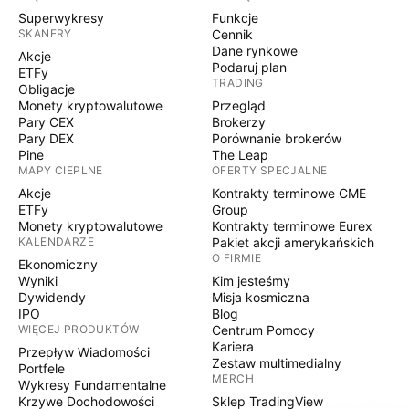
Superwykresy
Funkcje
SKANERY
Cennik
Dane rynkowe
Akcje
Podaruj plan
ETFy
TRADING
Obligacje
Monety kryptowalutowe
Przegląd
Pary CEX
Brokerzy
Pary DEX
Porównanie brokerów
Pine
The Leap
MAPY CIEPLNE
OFERTY SPECJALNE
Akcje
Kontrakty terminowe CME
ETFy
Group
Monety kryptowalutowe
Kontrakty terminowe Eurex
KALENDARZE
Pakiet akcji amerykańskich
O FIRMIE
Ekonomiczny
Wyniki
Kim jesteśmy
Dywidendy
Misja kosmiczna
IPO
Blog
WIĘCEJ PRODUKTÓW
Centrum Pomocy
Kariera
Przepływ Wiadomości
Zestaw multimedialny
Portfele
MERCH
Wykresy Fundamentalne
Krzywe Dochodowości
Sklep TradingView