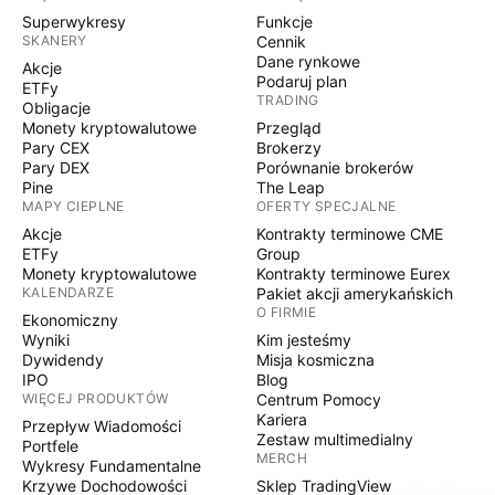
Superwykresy
Funkcje
SKANERY
Cennik
Dane rynkowe
Akcje
Podaruj plan
ETFy
TRADING
Obligacje
Monety kryptowalutowe
Przegląd
Pary CEX
Brokerzy
Pary DEX
Porównanie brokerów
Pine
The Leap
MAPY CIEPLNE
OFERTY SPECJALNE
Akcje
Kontrakty terminowe CME
ETFy
Group
Monety kryptowalutowe
Kontrakty terminowe Eurex
KALENDARZE
Pakiet akcji amerykańskich
O FIRMIE
Ekonomiczny
Wyniki
Kim jesteśmy
Dywidendy
Misja kosmiczna
IPO
Blog
WIĘCEJ PRODUKTÓW
Centrum Pomocy
Kariera
Przepływ Wiadomości
Zestaw multimedialny
Portfele
MERCH
Wykresy Fundamentalne
Krzywe Dochodowości
Sklep TradingView