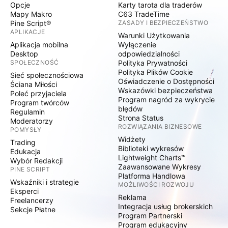
Opcje
Karty tarota dla traderów
Mapy Makro
C63 TradeTime
Pine Script®
ZASADY I BEZPIECZEŃSTWO
APLIKACJE
Warunki Użytkowania
Aplikacja mobilna
Wyłączenie
Desktop
odpowiedzialności
SPOŁECZNOŚĆ
Polityka Prywatności
Polityka Plików Cookie
Sieć społecznościowa
Oświadczenie o Dostępności
Ściana Miłości
Wskazówki bezpieczeństwa
Poleć przyjaciela
Program nagród za wykrycie
Program twórców
błędów
Regulamin
Strona Status
Moderatorzy
ROZWIĄZANIA BIZNESOWE
POMYSŁY
Widżety
Trading
Biblioteki wykresów
Edukacja
Lightweight Charts™
Wybór Redakcji
Zaawansowane Wykresy
PINE SCRIPT
Platforma Handlowa
Wskaźniki i strategie
MOŻLIWOŚCI ROZWOJU
Eksperci
Reklama
Freelancerzy
Integracja usług brokerskich
Sekcje Płatne
Program Partnerski
Program edukacyjny