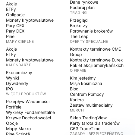
Dane rynkowe
Akcje
Podaruj plan
ETFy
TRADING
Obligacje
Monety kryptowalutowe
Przegląd
Pary CEX
Brokerzy
Pary DEX
Porównanie brokerów
Pine
The Leap
MAPY CIEPLNE
OFERTY SPECJALNE
Akcje
Kontrakty terminowe CME
ETFy
Group
Monety kryptowalutowe
Kontrakty terminowe Eurex
KALENDARZE
Pakiet akcji amerykańskich
O FIRMIE
Ekonomiczny
Wyniki
Kim jesteśmy
Dywidendy
Misja kosmiczna
IPO
Blog
WIĘCEJ PRODUKTÓW
Centrum Pomocy
Kariera
Przepływ Wiadomości
Zestaw multimedialny
Portfele
MERCH
Wykresy Fundamentalne
Krzywe Dochodowości
Sklep TradingView
Opcje
Karty tarota dla traderów
Mapy Makro
C63 TradeTime
Pine Script®
ZASADY I BEZPIECZEŃSTWO