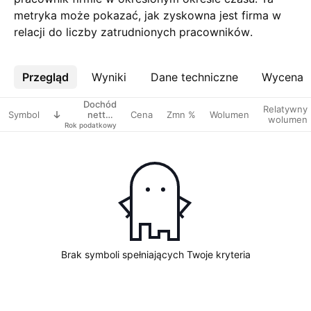
metryka może pokazać, jak zyskowna jest firma w
relacji do liczby zatrudnionych pracowników.
Przegląd
Więcej
Wyniki
Dane techniczne
Wycena
Dochód
Relatywny
Symbol
Cena
Zmn %
Wolumen
netto /
wolumen
pracownicy
Rok podatkowy
Brak symboli spełniających Twoje kryteria