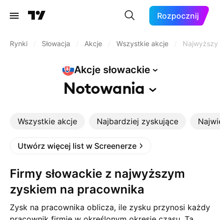
Rozpocznij
Rynki
/
Słowacja
/
Akcje
/
Wszystkie akcje
/
Najwyższy 
Akcje
słowackie
Notowania
Wszystkie akcje
Najbardziej zyskujące
Najwi
Utwórz więcej list w Screenerze
Firmy słowackie z najwyższym
zyskiem na pracownika
Zysk na pracownika oblicza, ile zysku przynosi każdy
pracownik firmie w określonym okresie czasu. Ta