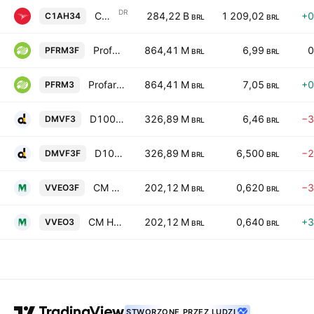
DR
Cardinal Health, Inc. Unsponsored Brazilian Depositary Receipt Repr 1 Sh
284,22 B
1 209,02
+0
C1AH34
BRL
BRL
Profarma Distribuidora de Produtos Farmaceuticos SA
864,41 M
6,99
0
PFRM3F
BRL
BRL
Profarma Distribuidora de Produtos Farmaceuticos SA
864,41 M
7,05
+0
PFRM3
BRL
BRL
D1000 Varejo Farma Participacoes SA
326,89 M
6,46
−3
DMVF3
BRL
BRL
D1000 Varejo Farma Participacoes SA
326,89 M
6,500
−2
DMVF3F
BRL
BRL
CM Hospitalar SA
202,12 M
0,620
−3
VVEO3F
BRL
BRL
CM Hospitalar SA
202,12 M
0,640
+3
VVEO3
BRL
BRL
STWORZONE PRZEZ LUDZI