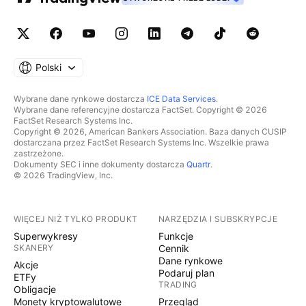
Polski
Wybrane dane rynkowe dostarcza
ICE Data Services
.
Wybrane dane referencyjne dostarcza FactSet. Copyright © 2026
FactSet Research Systems Inc.
Copyright © 2026, American Bankers Association. Baza danych CUSIP
dostarczana przez FactSet Research Systems Inc. Wszelkie prawa
zastrzeżone.
Dokumenty SEC i inne dokumenty dostarcza
Quartr
.
© 2026 TradingView, Inc.
WIĘCEJ NIŻ TYLKO PRODUKT
NARZĘDZIA I SUBSKRYPCJE
Superwykresy
Funkcje
SKANERY
Cennik
Dane rynkowe
Akcje
Podaruj plan
ETFy
TRADING
Obligacje
Monety kryptowalutowe
Przegląd