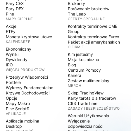
Pary CEX
Brokerzy
Pary DEX
Porównanie brokerów
Pine
The Leap
MAPY CIEPLNE
OFERTY SPECJALNE
Akcje
Kontrakty terminowe CME
ETFy
Group
Monety kryptowalutowe
Kontrakty terminowe Eurex
KALENDARZE
Pakiet akcji amerykańskich
O FIRMIE
Ekonomiczny
Wyniki
Kim jesteśmy
Dywidendy
Misja kosmiczna
IPO
Blog
WIĘCEJ PRODUKTÓW
Centrum Pomocy
Kariera
Przepływ Wiadomości
Zestaw multimedialny
Portfele
MERCH
Wykresy Fundamentalne
Krzywe Dochodowości
Sklep TradingView
Opcje
Karty tarota dla traderów
Mapy Makro
C63 TradeTime
Pine Script®
ZASADY I BEZPIECZEŃSTWO
APLIKACJE
Warunki Użytkowania
Aplikacja mobilna
Wyłączenie
Desktop
odpowiedzialności