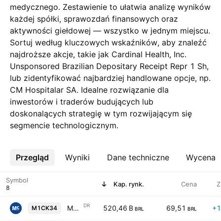
medycznego. Zestawienie to ułatwia analizę wyników
każdej spółki, sprawozdań finansowych oraz
aktywności giełdowej — wszystko w jednym miejscu.
Sortuj według kluczowych wskaźników, aby znaleźć
najdroższe akcje, takie jak Cardinal Health, Inc.
Unsponsored Brazilian Depositary Receipt Repr 1 Sh,
lub zidentyfikować najbardziej handlowane opcje, np.
CM Hospitalar SA. Idealne rozwiązanie dla
inwestorów i traderów budujących lub
doskonalących strategię w tym rozwijającym się
segmencie technologicznym.
Przegląd
Więcej
Wyniki
Dane techniczne
Wycena
Symbol
Kap. rynk.
Cena
Z
DR
McKesson Corp Shs Unsponsored Brazilian Depositary Receipt Repr 0.015625 Sh
520,46 B
69,51
+1
M1CK34
BRL
BRL