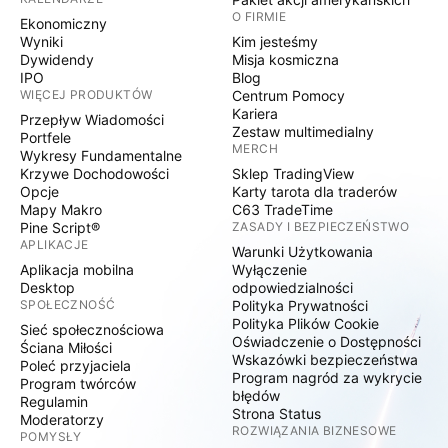
O FIRMIE
Ekonomiczny
Wyniki
Kim jesteśmy
Dywidendy
Misja kosmiczna
IPO
Blog
WIĘCEJ PRODUKTÓW
Centrum Pomocy
Kariera
Przepływ Wiadomości
Zestaw multimedialny
Portfele
MERCH
Wykresy Fundamentalne
Krzywe Dochodowości
Sklep TradingView
Opcje
Karty tarota dla traderów
Mapy Makro
C63 TradeTime
Pine Script®
ZASADY I BEZPIECZEŃSTWO
APLIKACJE
Warunki Użytkowania
Aplikacja mobilna
Wyłączenie
Desktop
odpowiedzialności
SPOŁECZNOŚĆ
Polityka Prywatności
Polityka Plików Cookie
Sieć społecznościowa
Oświadczenie o Dostępności
Ściana Miłości
Wskazówki bezpieczeństwa
Poleć przyjaciela
Program nagród za wykrycie
Program twórców
błędów
Regulamin
Strona Status
Moderatorzy
ROZWIĄZANIA BIZNESOWE
POMYSŁY