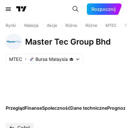
Rozpocznij
Rynki
/
Malezja
/
Akcje
/
Różne
/
Różne
/
MTEC
/
F
Master Tec Group Bhd
MTEC
Bursa Malaysia
Przegląd
Finanse
Społeczność
Dane techniczne
Prognoz
Cofnij