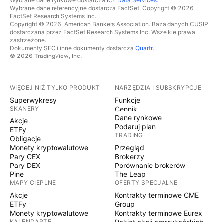
Wybrane dane rynkowe dostarcza
ICE Data Services
.
Wybrane dane referencyjne dostarcza FactSet. Copyright © 2026
FactSet Research Systems Inc.
Copyright © 2026, American Bankers Association. Baza danych CUSIP
dostarczana przez FactSet Research Systems Inc. Wszelkie prawa
zastrzeżone.
Dokumenty SEC i inne dokumenty dostarcza
Quartr
.
© 2026 TradingView, Inc.
WIĘCEJ NIŻ TYLKO PRODUKT
NARZĘDZIA I SUBSKRYPCJE
Superwykresy
Funkcje
SKANERY
Cennik
Dane rynkowe
Akcje
Podaruj plan
ETFy
TRADING
Obligacje
Monety kryptowalutowe
Przegląd
Pary CEX
Brokerzy
Pary DEX
Porównanie brokerów
Pine
The Leap
MAPY CIEPLNE
OFERTY SPECJALNE
Akcje
Kontrakty terminowe CME
ETFy
Group
Monety kryptowalutowe
Kontrakty terminowe Eurex
KALENDARZE
Pakiet akcji amerykańskich