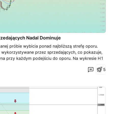
rzedających Nadal Dominuje
nej próbie wybicia ponad najbliższą strefę oporu.
o wykorzystywane przez sprzedających, co pokazuje,
na przy każdym podejściu do oporu. Na wykresie H1
poru i kieruje się w stronę niższego wsparcia. Jeśli
5
łamany, spadek może zostać przedłużony w kierunku
riuszem widocznym na wykresie. TP: 1,1400 SL:
ciedla wyłącznie moją osobistą opinię. Proszę
tycyjne na podstawie własnej analizy. Powodzenia w