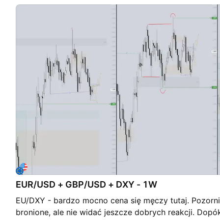
profesjonalnym nadzorem. Będę stale aktualizować str
EUR/USD + GBP/USD + DXY - 1W
EU/DXY - bardzo mocno cena się męczy tutaj. Pozorn
bronione, ale nie widać jeszcze dobrych reakcji. Dopóki