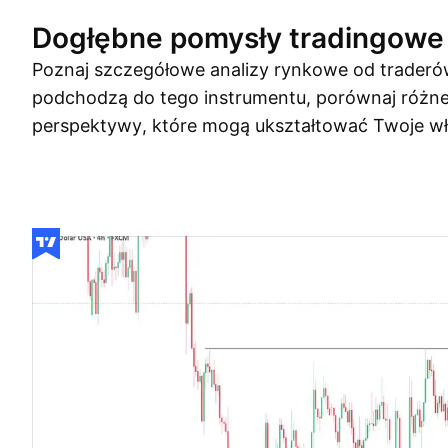
Dogłębne pomysły tradingowe
Poznaj szczegółowe analizy rynkowe od traderów
podchodzą do tego instrumentu, porównaj różne s
perspektywy, które mogą ukształtować Twoje wł
Pomysły handlowe
Więcej
Przemyślenia