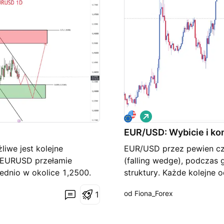
L
o
EUR/USD: Wybicie i ko
n
g
iwe jest kolejne
EUR/USD przez pewien czas
li EURUSD przełamie
(falling wedge), podczas 
ednio w okolice 1,2500.
struktury. Każde kolejne 
Gdy kurs dotrze do tego
próby sprzedających, by z
od Fiona_Forex
1
emy kupować przy
wyraźnie pokazywało, że
j na okazję, będę wysyłać
kupujących. Teraz kupują
kiem. Handluj pod
trendu, pokazując silną in