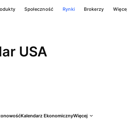
rodukty
Społeczność
Rynki
Brokerzy
Więce
lar USA
zonowość
Kalendarz Ekonomiczny
Więcej