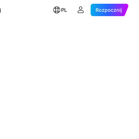
j
PL
Rozpocznij