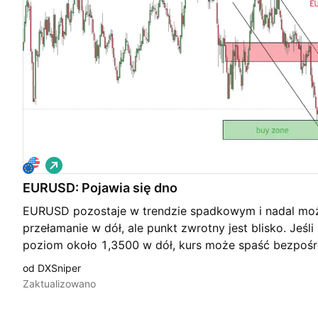
L
o
EURUSD: Pojawia się dno
n
g
EURUSD pozostaje w trendzie spadkowym i nadal możl
przełamanie w dół, ale punkt zwrotny jest blisko. Jeś
poziom około 1,3500 w dół, kurs może spaść bezpośr
Na poziomie 1,2500 znajduje się kluczowe wsparcie. 
od DXSniper
obszaru, pojawi się najlepsza szansa na zakup. Moż
Zaktualizowano
spadkach z dużymi szansami na zysk. Cierpliwie czeka
terminowe wskazówki. Handel wiąże się z dużym ryzy