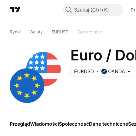
Szukaj
P
Rynki
/
Waluty
/
EURUSD
/
Społeczność
Euro / Do
EURUSD
OANDA
Przegląd
Wiadomości
Społeczność
Dane techniczne
Se