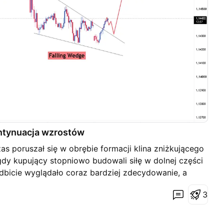
ntynuacja wzrostów
 poruszał się w obrębie formacji klina zniżkującego
gdy kupujący stopniowo budowali siłę w dolnej części
odbicie wyglądało coraz bardziej zdecydowanie, a
epchnąć cenę niżej, stawały się coraz słabsze. To
3
 momentum zaczyna spokojnie przechodzić na stronę
cy zdecydowanie wybili cenę ponad spadkową linię
tencję wzrostową. Jeśli to wybicie zostanie utrzymane,