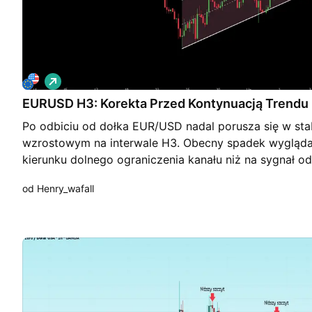
L
o
EURUSD H3: Korekta Przed Kontynuacją Trendu
n
g
Po odbiciu od dołka EUR/USD nadal porusza się w sta
wzrostowym na interwale H3. Obecny spadek wygląda 
kierunku dolnego ograniczenia kanału niż na sygnał od
wsparcie zostanie utrzymane, kupujący mogą ponownie
od Henry_wafall
poprowadzić EUR/USD w stronę 1,1480–1,1500. Dopók
pozostaje nienaruszona, preferowanym scenariuszem 
wzrostów. TP: 1,1495 SL: 1,1405 Ta analiza odzwierci
osobistą opinię. Proszę podejmować decyzje inwestyc
analizy. Powodzenia w tradingu!