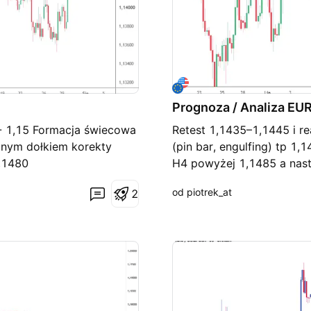
Prognoza / Analiza E
- 1,15 Formacja świecowa
Retest 1,1435–1,1445 i re
alnym dołkiem korekty
(pin bar, engulfing) tp 1,
,1480
H4 powyżej 1,1485 a nast
longów
od piotrek_at
2