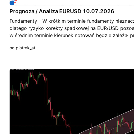
Prognoza / Analiza EURUSD 10.07.2026
Fundamenty – W krótkim terminie fundamenty nieznaczn
dlatego ryzyko korekty spadkowej na EUR/USD pozos
w średnim terminie kierunek notowań będzie zależał 
kolejnych danych o inflacji i rynku pracy w USA oraz 
od piotrek_at
kontynuował zacieśnianie polityki monetarnej. Obecn
pozostaje po stronie USD, choć nie jest ona zdecyd
Daily – spadkowy H4 Wzrostowy, H1 wzrostowy Cena 
konsolidacji. Trwałe wybicie górą plus retest = pozycj
(Daily). Trwałe wybicie dołem plus retest = pozycja kr
Najbliższe wsparcia po wybiciu dołem 1,1392, 1,1330
wybiciu dołem 1,1510 To nie jest porada inwestycyjna
analiza