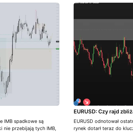
ategie.
rozpoczęcie nowej, dynam
zaskoczeniem.
S
h
EURUSD: Czy rajd zbli
o
r
ie IMB spadkowe są
EURUSD odnotował ostatn
t
 nie przebijają tych IMB,
rynek dotarł teraz do kl