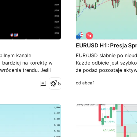
S
h
EURUSD H1: Presja Sp
o
r
bilnym kanale
EUR/USD słabnie po nieuda
t
bardziej na korektę w
Każde odbicie jest szybk
wrócenia trendu. Jeśli
że podaż pozostaje aktyw
 przejąć inicjatywę i
cena zawróciła z obszaru o
od abca1
5
i struktura kanału
ten poziom zostanie prze
pozostaje kontynuacja
1,1400, zgodnie ze scena
edla wyłącznie moją
1,1450 Ta analiza odzwier
yjne na podstawie własnej
podejmować decyzje inwes
tradingu!