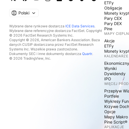
ETFy
Obligacje
Polski
Monety kryp
Pary CEX
Pary DEX
Wybrane dane rynkowe dostarcza
ICE Data Services
.
Pine
Wybrane dane referencyjne dostarcza FactSet. Copyright
MAPY CIEPLN
© 2026 FactSet Research Systems Inc.
Copyright © 2026, American Bankers Association. Baza
Akcje
danych CUSIP dostarczana przez FactSet Research
ETFy
Systems Inc. Wszelkie prawa zastrzeżone.
Monety kryp
Dokumenty SEC i inne dokumenty dostarcza
Quartr
.
KALENDARZE
© 2026 TradingView, Inc.
Ekonomiczn
Wyniki
Dywidendy
IPO
WIĘCEJ PRO
Przepływ Wi
Portfele
Wykresy Fun
Krzywe Doc
Opcje
Mapy Makro
Pine Script®
APLIKACJE