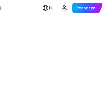
j
PL
Rozpocznij