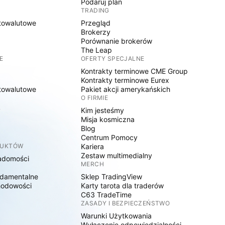
Podaruj plan
TRADING
towalutowe
Przegląd
Brokerzy
Porównanie brokerów
The Leap
E
OFERTY SPECJALNE
Kontrakty terminowe CME Group
Kontrakty terminowe Eurex
towalutowe
Pakiet akcji amerykańskich
O FIRMIE
y
Kim jesteśmy
Misja kosmiczna
Blog
Centrum Pomocy
DUKTÓW
Kariera
Zestaw multimedialny
adomości
MERCH
damentalne
Sklep TradingView
hodowości
Karty tarota dla traderów
C63 TradeTime
ZASADY I BEZPIECZEŃSTWO
Warunki Użytkowania
Wyłączenie odpowiedzialności