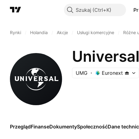
Szukaj
P
Rynki
/
Holandia
/
Akcje
/
Usługi komercyjne
/
Różne u
Universa
UMG
Euronext
Przegląd
Finanse
Dokumenty
Społeczność
Dane techni