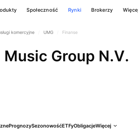
rodukty
Społeczność
Rynki
Brokerzy
Więce
sługi komercyjne
/
UMG
/
Finanse
l Music Group N.V.
czne
Prognozy
Sezonowość
ETFy
Obligacje
Więcej