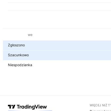
Metryki finansowe
Zgłoszono
Szacunkowo
Niespodzianka
WIĘCEJ NIŻ 