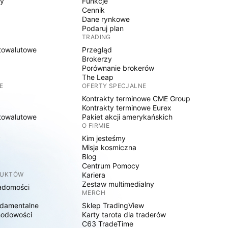
sy
Funkcje
Cennik
Dane rynkowe
Podaruj plan
TRADING
towalutowe
Przegląd
Brokerzy
Porównanie brokerów
The Leap
E
OFERTY SPECJALNE
Kontrakty terminowe CME Group
Kontrakty terminowe Eurex
towalutowe
Pakiet akcji amerykańskich
O FIRMIE
y
Kim jesteśmy
Misja kosmiczna
Blog
Centrum Pomocy
DUKTÓW
Kariera
Zestaw multimedialny
adomości
MERCH
damentalne
Sklep TradingView
hodowości
Karty tarota dla traderów
C63 TradeTime