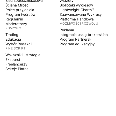
Sieć społecznościowa
Widżety
Ściana Miłości
Biblioteki wykresów
Poleć przyjaciela
Lightweight Charts™
Program twórców
Zaawansowane Wykresy
Regulamin
Platforma Handlowa
Moderatorzy
MOŻLIWOŚCI ROZWOJU
POMYSŁY
Reklama
Trading
Integracja usług brokerskich
Edukacja
Program Partnerski
Wybór Redakcji
Program edukacyjny
PINE SCRIPT
Wskaźniki i strategie
Eksperci
Freelancerzy
Sekcje Płatne