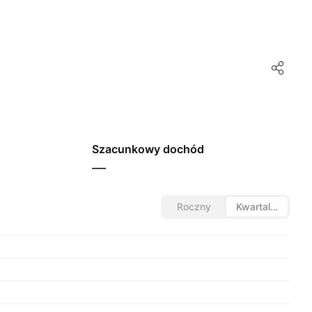
Szacunkowy dochód
—
Roczny
Kwartalny