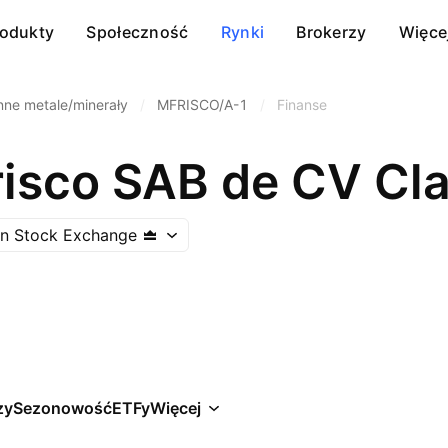
rodukty
Społeczność
Rynki
Brokerzy
Więce
nne metale/minerały
/
MFRISCO/A-1
/
Finanse
risco SAB de CV Cl
n Stock Exchange
zy
Sezonowość
ETFy
Więcej