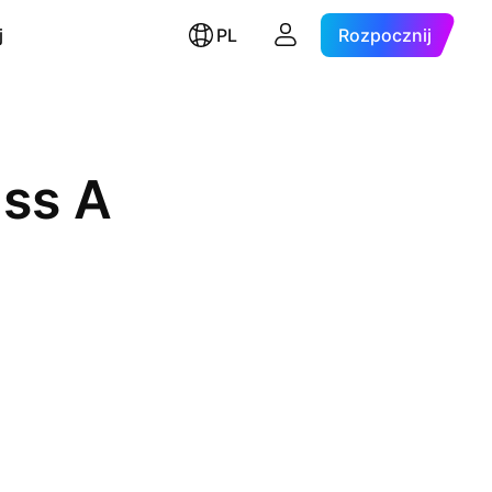
j
PL
Rozpocznij
ass A