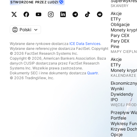
Superwykre
STWORZONE PRZEZ LUDZI
SKANERY
Akcje
ETFy
Obligacje
Polski
Monety kryp
Pary CEX
Pary DEX
Wybrane dane rynkowe dostarcza
ICE Data Services
.
Pine
Wybrane dane referencyjne dostarcza FactSet. Copyright
MAPY CIEPLN
© 2026 FactSet Research Systems Inc.
Copyright © 2026, American Bankers Association. Baza
Akcje
danych CUSIP dostarczana przez FactSet Research
ETFy
Systems Inc. Wszelkie prawa zastrzeżone.
Monety kryp
Dokumenty SEC i inne dokumenty dostarcza
Quartr
.
KALENDARZE
© 2026 TradingView, Inc.
Ekonomiczn
Wyniki
Dywidendy
IPO
WIĘCEJ PRO
Przepływ Wi
Portfele
Wykresy Fun
Krzywe Doc
Opcje