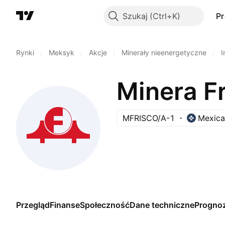
Szukaj
P
Rynki
/
Meksyk
/
Akcje
/
Minerały nieenergetyczne
/
I
Minera F
MFRISCO/A-1
Mexica
Przegląd
Finanse
Społeczność
Dane techniczne
Progno