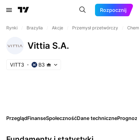
Rozpocznij
Rynki
/
Brazylia
/
Akcje
/
Przemysł przetwórczy
/
Chemik
Vittia S.A.
VITT3
B3
Przegląd
Finanse
Społeczność
Dane techniczne
Prognoz
Fundamenty i statystyki