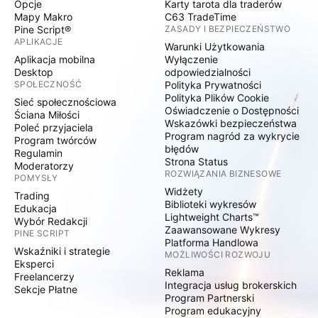
Opcje
Karty tarota dla traderów
Mapy Makro
C63 TradeTime
Pine Script®
ZASADY I BEZPIECZEŃSTWO
APLIKACJE
Warunki Użytkowania
Aplikacja mobilna
Wyłączenie
Desktop
odpowiedzialności
SPOŁECZNOŚĆ
Polityka Prywatności
Polityka Plików Cookie
Sieć społecznościowa
Oświadczenie o Dostępności
Ściana Miłości
Wskazówki bezpieczeństwa
Poleć przyjaciela
Program nagród za wykrycie
Program twórców
błędów
Regulamin
Strona Status
Moderatorzy
ROZWIĄZANIA BIZNESOWE
POMYSŁY
Widżety
Trading
Biblioteki wykresów
Edukacja
Lightweight Charts™
Wybór Redakcji
Zaawansowane Wykresy
PINE SCRIPT
Platforma Handlowa
Wskaźniki i strategie
MOŻLIWOŚCI ROZWOJU
Eksperci
Reklama
Freelancerzy
Integracja usług brokerskich
Sekcje Płatne
Program Partnerski
Program edukacyjny