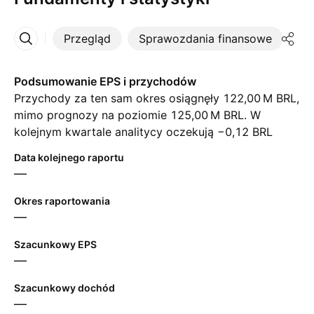
Przegląd
Sprawozdania finansowe
St
Więcej
Podsumowanie EPS i przychodów
Przychody za ten sam okres osiągnęły ‪122,00 M‬ BRL,
mimo prognozy na poziomie ‪125,00 M‬ BRL. W
kolejnym kwartale analitycy oczekują −0,12 BRL
zysku na akcję oraz ‪103,00 M‬ BRL przychodów.
Data kolejnego raportu
—
Okres raportowania
—
Szacunkowy EPS
—
Szacunkowy dochód
—