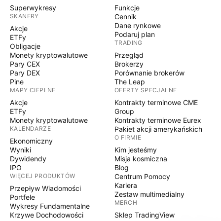
Superwykresy
Funkcje
SKANERY
Cennik
Dane rynkowe
Akcje
Podaruj plan
ETFy
TRADING
Obligacje
Monety kryptowalutowe
Przegląd
Pary CEX
Brokerzy
Pary DEX
Porównanie brokerów
Pine
The Leap
MAPY CIEPLNE
OFERTY SPECJALNE
Akcje
Kontrakty terminowe CME
ETFy
Group
Monety kryptowalutowe
Kontrakty terminowe Eurex
KALENDARZE
Pakiet akcji amerykańskich
O FIRMIE
Ekonomiczny
Wyniki
Kim jesteśmy
Dywidendy
Misja kosmiczna
IPO
Blog
WIĘCEJ PRODUKTÓW
Centrum Pomocy
Kariera
Przepływ Wiadomości
Zestaw multimedialny
Portfele
MERCH
Wykresy Fundamentalne
Krzywe Dochodowości
Sklep TradingView