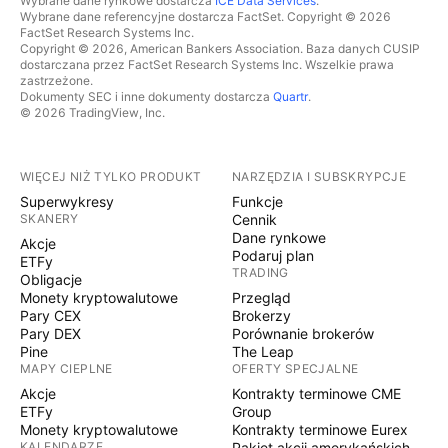
Wybrane dane rynkowe dostarcza
ICE Data Services
.
Wybrane dane referencyjne dostarcza FactSet. Copyright © 2026
FactSet Research Systems Inc.
Copyright © 2026, American Bankers Association. Baza danych CUSIP
dostarczana przez FactSet Research Systems Inc. Wszelkie prawa
zastrzeżone.
Dokumenty SEC i inne dokumenty dostarcza
Quartr
.
© 2026 TradingView, Inc.
WIĘCEJ NIŻ TYLKO PRODUKT
NARZĘDZIA I SUBSKRYPCJE
Superwykresy
Funkcje
SKANERY
Cennik
Dane rynkowe
Akcje
Podaruj plan
ETFy
TRADING
Obligacje
Monety kryptowalutowe
Przegląd
Pary CEX
Brokerzy
Pary DEX
Porównanie brokerów
Pine
The Leap
MAPY CIEPLNE
OFERTY SPECJALNE
Akcje
Kontrakty terminowe CME
ETFy
Group
Monety kryptowalutowe
Kontrakty terminowe Eurex
KALENDARZE
Pakiet akcji amerykańskich