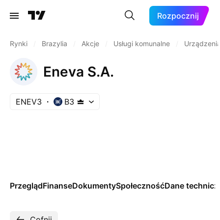
Rozpocznij
Rynki
/
Brazylia
/
Akcje
/
Usługi komunalne
/
Urządzenia
Eneva S.A.
ENEV3
B3
Przegląd
Finanse
Dokumenty
Społeczność
Dane technicz
Cofnij