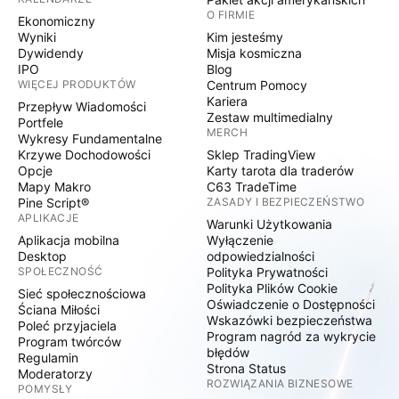
O FIRMIE
Ekonomiczny
Wyniki
Kim jesteśmy
Dywidendy
Misja kosmiczna
IPO
Blog
WIĘCEJ PRODUKTÓW
Centrum Pomocy
Kariera
Przepływ Wiadomości
Zestaw multimedialny
Portfele
MERCH
Wykresy Fundamentalne
Krzywe Dochodowości
Sklep TradingView
Opcje
Karty tarota dla traderów
Mapy Makro
C63 TradeTime
Pine Script®
ZASADY I BEZPIECZEŃSTWO
APLIKACJE
Warunki Użytkowania
Aplikacja mobilna
Wyłączenie
Desktop
odpowiedzialności
SPOŁECZNOŚĆ
Polityka Prywatności
Polityka Plików Cookie
Sieć społecznościowa
Oświadczenie o Dostępności
Ściana Miłości
Wskazówki bezpieczeństwa
Poleć przyjaciela
Program nagród za wykrycie
Program twórców
błędów
Regulamin
Strona Status
Moderatorzy
ROZWIĄZANIA BIZNESOWE
POMYSŁY