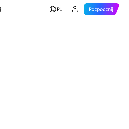
j
PL
Rozpocznij