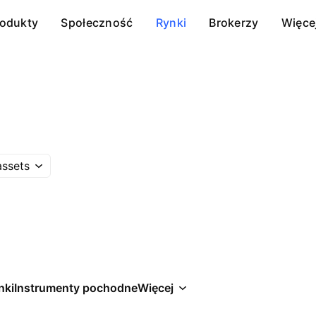
rodukty
Społeczność
Rynki
Brokerzy
Więce
assets
nki
Instrumenty pochodne
Więcej