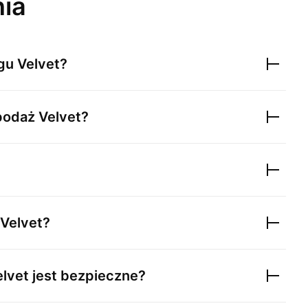
nia
egu
Velvet
?
 podaż
Velvet
?
Velvet
?
elvet
jest bezpieczne?