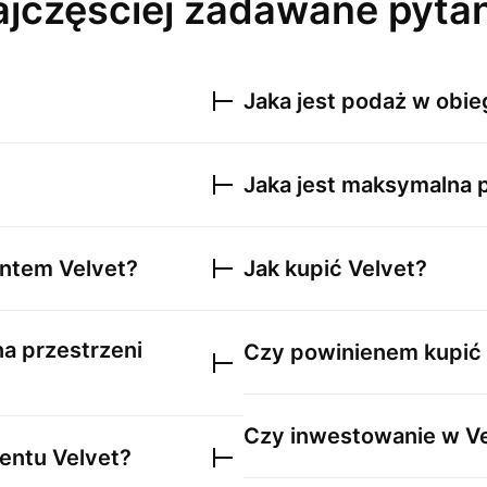
jczęściej zadawane pyta
Jaka jest podaż w obi
Jaka jest maksymalna
mentem
Velvet
?
Jak kupić
Velvet
?
na przestrzeni
Czy powinienem kupić
Czy inwestowanie w
V
mentu
Velvet
?