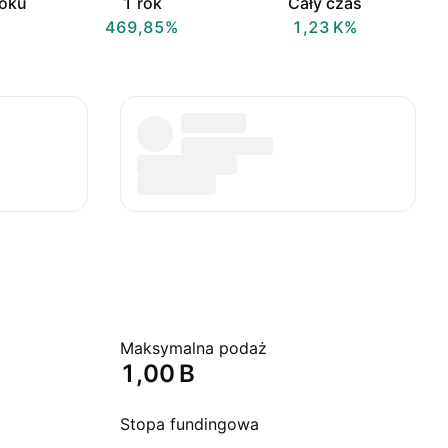
roku
1 rok
Cały czas
469,85%
‪1,23 K‬%
Maksymalna podaż
‪1,00 B‬
Stopa fundingowa