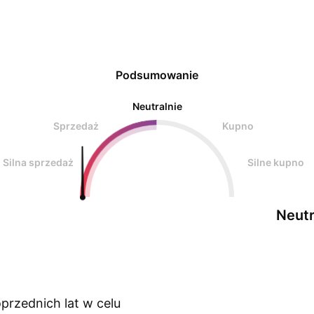
Podsumowanie
Neutralnie
Sprzedaż
Kupno
Silna sprzedaż
Silne kupno
Neutr
przednich lat w celu