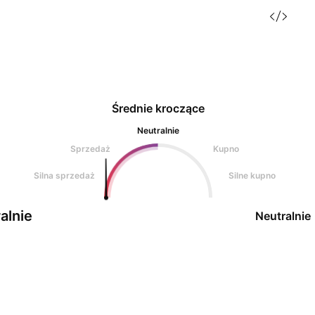
Średnie kroczące
Neutralnie
Sprzedaż
Kupno
Silna sprzedaż
Silne kupno
alnie
Neutralnie