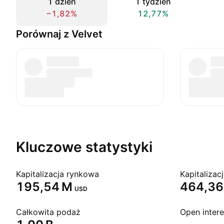
1 dzień
1 tydzień
−1,82%
12,77%
Porównaj z Velvet
Kluczowe statystyki
Kapitalizacja rynkowa
‪195,54 M‬
‪464,36
USD
Całkowita podaż
Open intere