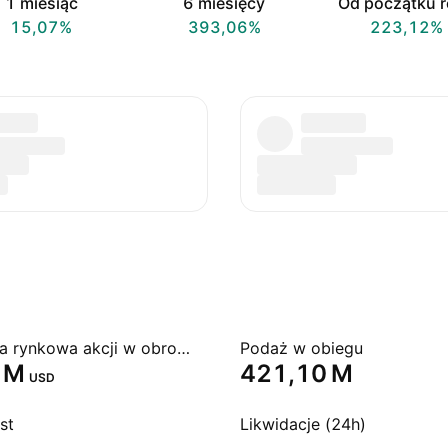
1 miesiąc
6 miesięcy
Od początku 
15,07%
393,06%
223,12%
Kapitalizacja rynkowa akcji w obrocie giełdowym
Podaż w obiegu
 M‬
‪421,10 M‬
USD
st
Likwidacje (24h)