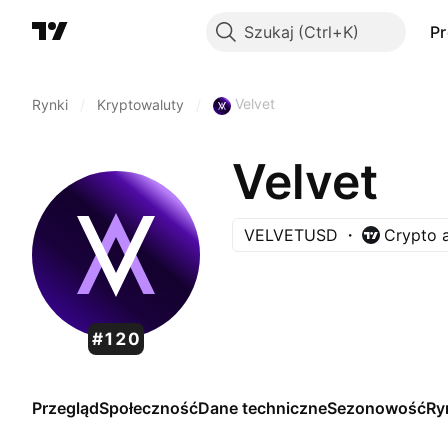
Szukaj
P
Velvet
Rynki
/
Kryptowaluty
/
Velvet
VELVETUSD
Crypto 
#120
Przegląd
Społeczność
Dane techniczne
Sezonowość
Ry