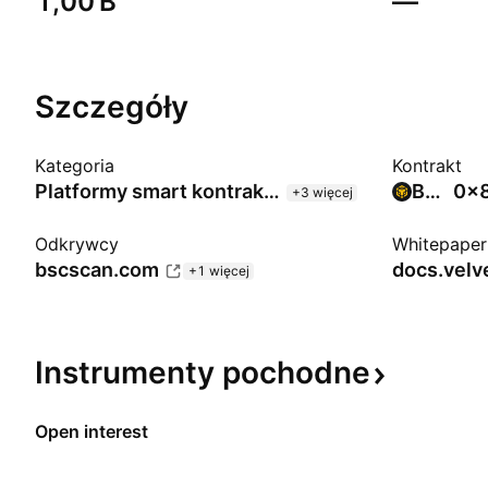
‪1,00 B‬
—
Szczegóły
Kategoria
Kontrakt
Platformy smart kontraktów
BNB Smart Chain (BEP20)
0x8
+3 więcej
Odkrywcy
Whitepaper
bscscan.com
docs.velve
+1 więcej
Instrumenty
pochodne
Open interest