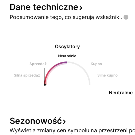
Dane
techniczne
Podsumowanie tego, co sugerują
wskaźniki.
Oscylatory
Neutralnie
Sprzedaż
Kupno
Silna sprzedaż
Silne kupno
Neutralnie
Sezonowość
Wyświetla zmiany cen symbolu na przestrzeni po