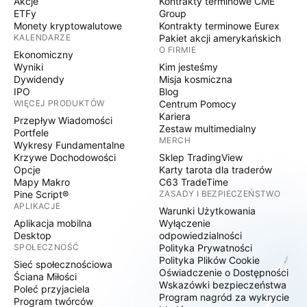
Akcje
Kontrakty terminowe CME
ETFy
Group
Monety kryptowalutowe
Kontrakty terminowe Eurex
KALENDARZE
Pakiet akcji amerykańskich
O FIRMIE
Ekonomiczny
Wyniki
Kim jesteśmy
Dywidendy
Misja kosmiczna
IPO
Blog
WIĘCEJ PRODUKTÓW
Centrum Pomocy
Kariera
Przepływ Wiadomości
Zestaw multimedialny
Portfele
MERCH
Wykresy Fundamentalne
Krzywe Dochodowości
Sklep TradingView
Opcje
Karty tarota dla traderów
Mapy Makro
C63 TradeTime
Pine Script®
ZASADY I BEZPIECZEŃSTWO
APLIKACJE
Warunki Użytkowania
Aplikacja mobilna
Wyłączenie
Desktop
odpowiedzialności
SPOŁECZNOŚĆ
Polityka Prywatności
Polityka Plików Cookie
Sieć społecznościowa
Oświadczenie o Dostępności
Ściana Miłości
Wskazówki bezpieczeństwa
Poleć przyjaciela
Program nagród za wykrycie
Program twórców