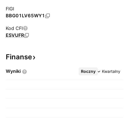
FIGI
BBG01LV65WY1
Kod CFI
ESVUFR
Finanse
Wyniki
Roczny
Więcej
Kwartalny