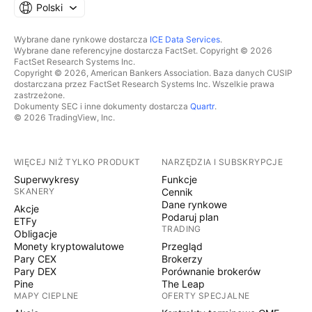
Polski
Wybrane dane rynkowe dostarcza
ICE Data Services
.
Wybrane dane referencyjne dostarcza FactSet. Copyright © 2026
FactSet Research Systems Inc.
Copyright © 2026, American Bankers Association. Baza danych CUSIP
dostarczana przez FactSet Research Systems Inc. Wszelkie prawa
zastrzeżone.
Dokumenty SEC i inne dokumenty dostarcza
Quartr
.
© 2026 TradingView, Inc.
WIĘCEJ NIŻ TYLKO PRODUKT
NARZĘDZIA I SUBSKRYPCJE
Superwykresy
Funkcje
SKANERY
Cennik
Dane rynkowe
Akcje
Podaruj plan
ETFy
TRADING
Obligacje
Monety kryptowalutowe
Przegląd
Pary CEX
Brokerzy
Pary DEX
Porównanie brokerów
Pine
The Leap
MAPY CIEPLNE
OFERTY SPECJALNE