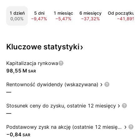
1 dzień
5 dni
1 miesiąc
6 miesięcy
Od początku r
0,00%
−9,47%
−5,47%
−37,32%
−41,89%
Kluczowe
statystyki
Kapitalizacja rynkowa
‪98,55 M‬
SAR
Rentowność dywidendy (wskazywana)
—
Stosunek ceny do zysku, ostatnie 12 miesięcy
—
Podstawowy zysk na akcję (ostatnie 12 miesięcy)
−0,84
SAR