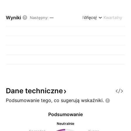
Wyniki
Roczny
Więcej
Kwartalny
Następny
:
—
Dane
techniczne
Podsumowanie tego, co sugerują
wskaźniki.
Podsumowanie
Neutralnie