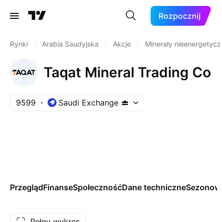
Rozpocznij
Rynki
/
Arabia Saudyjska
/
Akcje
/
Minerały nieenergetycz
Taqat Mineral Trading Co
9599
Saudi Exchange
Przegląd
Finanse
Społeczność
Dane techniczne
Sezonow
Pełny wykres