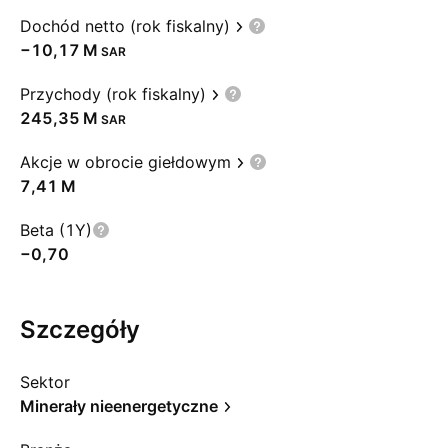
Dochód netto (rok fiskalny)
‪−10,17 M‬
SAR
Przychody (rok fiskalny)
‪245,35 M‬
SAR
Akcje w obrocie giełdowym
‪7,41 M‬
Beta (1Y)
−0,70
Szczegóły
Sektor
Minerały nieenergetyczne