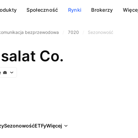
rodukty
Społeczność
Rynki
Brokerzy
Więce
komunikacja bezprzewodowa
/
7020
/
Sezonowość
isalat Co.
e
zy
Sezonowość
ETFy
Więcej