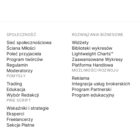
SPOŁECZNOŚĆ
ROZWIĄZANIA BIZNESOWE
Sieć społecznościowa
Widżety
Ściana Miłości
Biblioteki wykresów
Poleć przyjaciela
Lightweight Charts™
Program twórców
Zaawansowane Wykresy
Regulamin
Platforma Handlowa
Moderatorzy
MOŻLIWOŚCI ROZWOJU
POMYSŁY
Reklama
Trading
Integracja usług brokerskich
Edukacja
Program Partnerski
Wybór Redakcji
Program edukacyjny
PINE SCRIPT
Wskaźniki i strategie
Eksperci
Freelancerzy
Sekcje Płatne