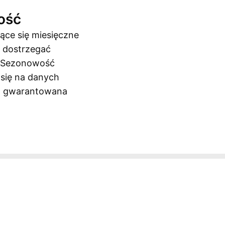
ość
ące się miesięczne
 dostrzegać
. Sezonowość
 się na danych
ko gwarantowana