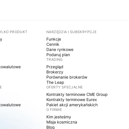
TYLKO PRODUKT
NARZĘDZIA I SUBSKRYPCJE
sy
Funkcje
Cennik
Dane rynkowe
Podaruj plan
TRADING
towalutowe
Przegląd
Brokerzy
Porównanie brokerów
The Leap
E
OFERTY SPECJALNE
Kontrakty terminowe CME Group
Kontrakty terminowe Eurex
towalutowe
Pakiet akcji amerykańskich
O FIRMIE
y
Kim jesteśmy
Misja kosmiczna
Blog