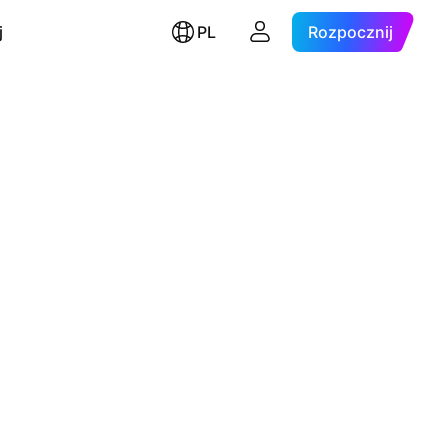
j
PL
Rozpocznij