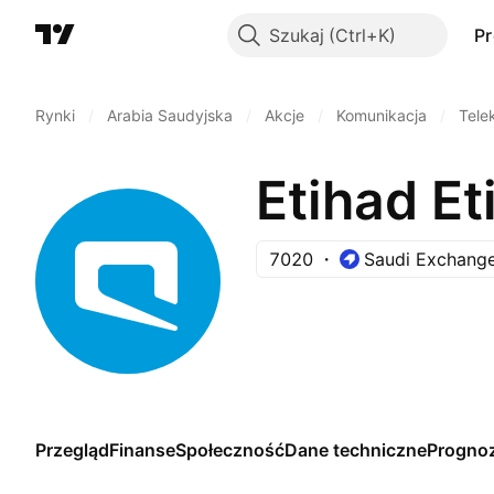
Szukaj
P
Rynki
/
Arabia Saudyjska
/
Akcje
/
Komunikacja
/
Tele
Etihad Et
7020
Saudi Exchang
Przegląd
Finanse
Społeczność
Dane techniczne
Progno