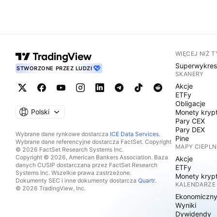
WIĘCEJ NIŻ 
Superwykre
STWORZONE PRZEZ LUDZI
SKANERY
Akcje
ETFy
Obligacje
Polski
Monety kryp
Pary CEX
Pary DEX
Wybrane dane rynkowe dostarcza
ICE Data Services
.
Pine
Wybrane dane referencyjne dostarcza FactSet. Copyright
MAPY CIEPLN
© 2026 FactSet Research Systems Inc.
Copyright © 2026, American Bankers Association. Baza
Akcje
danych CUSIP dostarczana przez FactSet Research
ETFy
Systems Inc. Wszelkie prawa zastrzeżone.
Monety kryp
Dokumenty SEC i inne dokumenty dostarcza
Quartr
.
KALENDARZE
© 2026 TradingView, Inc.
Ekonomiczn
Wyniki
Dywidendy