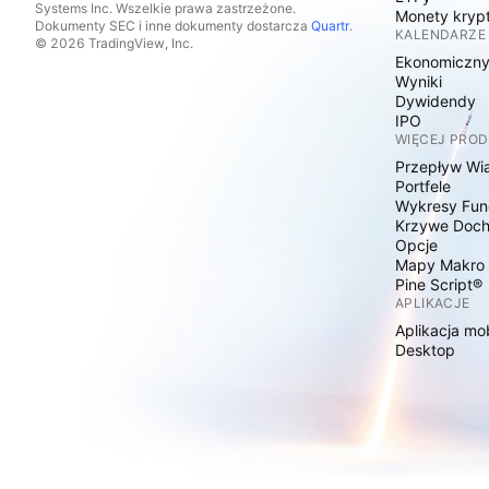
Systems Inc. Wszelkie prawa zastrzeżone.
Monety kryp
Dokumenty SEC i inne dokumenty dostarcza
Quartr
.
KALENDARZE
© 2026 TradingView, Inc.
Ekonomiczn
Wyniki
Dywidendy
IPO
WIĘCEJ PRO
Przepływ Wi
Portfele
Wykresy Fun
Krzywe Doc
Opcje
Mapy Makro
Pine Script®
APLIKACJE
Aplikacja mo
Desktop