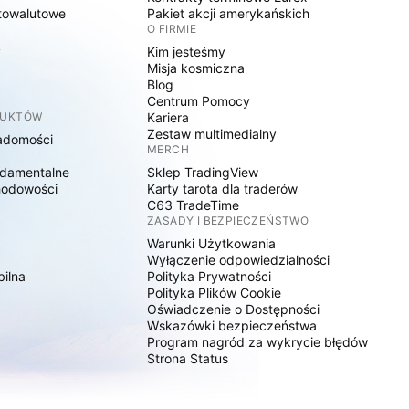
towalutowe
Pakiet akcji amerykańskich
O FIRMIE
y
Kim jesteśmy
Misja kosmiczna
Blog
Centrum Pomocy
DUKTÓW
Kariera
Zestaw multimedialny
adomości
MERCH
damentalne
Sklep TradingView
hodowości
Karty tarota dla traderów
C63 TradeTime
ZASADY I BEZPIECZEŃSTWO
Warunki Użytkowania
Wyłączenie odpowiedzialności
bilna
Polityka Prywatności
Polityka Plików Cookie
Oświadczenie o Dostępności
Wskazówki bezpieczeństwa
Program nagród za wykrycie błędów
Strona Status