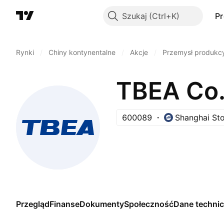
Szukaj
P
Rynki
/
Chiny kontynentalne
/
Akcje
/
Przemysł produkc
TBEA Co.,
600089
Shanghai St
Przegląd
Finanse
Dokumenty
Społeczność
Dane techni