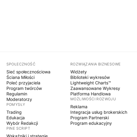
SPOŁECZNOŚĆ
ROZWIĄZANIA BIZNESOWE
Sieć społecznościowa
Widżety
Ściana Miłości
Biblioteki wykresów
Poleć przyjaciela
Lightweight Charts™
Program twórców
Zaawansowane Wykresy
Regulamin
Platforma Handlowa
Moderatorzy
MOŻLIWOŚCI ROZWOJU
POMYSŁY
Reklama
Trading
Integracja usług brokerskich
Edukacja
Program Partnerski
Wybór Redakcji
Program edukacyjny
PINE SCRIPT
Wskaźniki i strategie