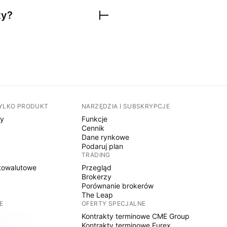
ty?
TYLKO PRODUKT
NARZĘDZIA I SUBSKRYPCJE
sy
Funkcje
Cennik
Dane rynkowe
Podaruj plan
TRADING
towalutowe
Przegląd
Brokerzy
Porównanie brokerów
The Leap
E
OFERTY SPECJALNE
Kontrakty terminowe CME Group
Kontrakty terminowe Eurex