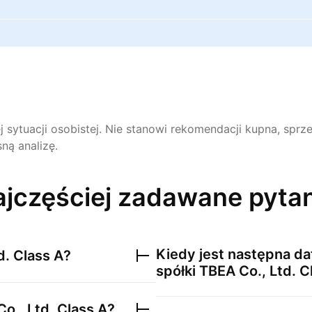
ej sytuacji osobistej. Nie stanowi rekomendacji kupna, sp
ną analizę.
jczęściej zadawane pyta
Kiedy jest następna da
d. Class A
?
spółki
TBEA Co., Ltd. C
o., Ltd. Class A
?