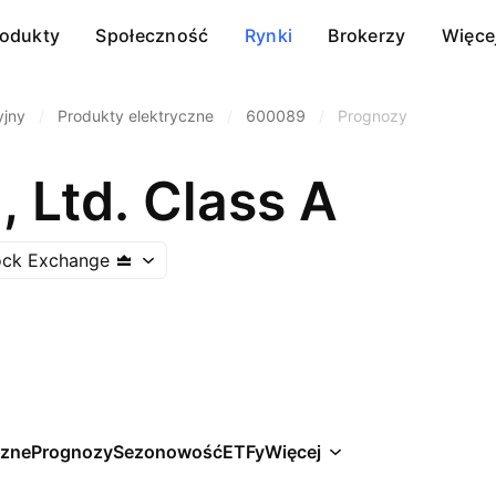
rodukty
Społeczność
Rynki
Brokerzy
Więce
yjny
/
Produkty elektryczne
/
600089
/
Prognozy
 Ltd. Class A
ock Exchange
czne
Prognozy
Sezonowość
ETFy
Więcej