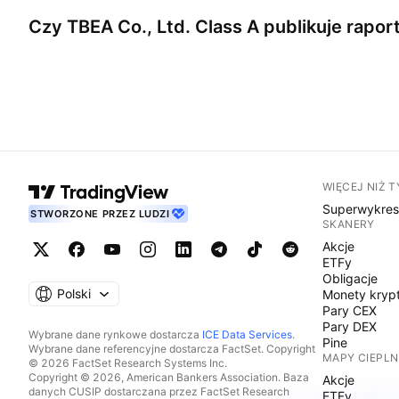
Czy
TBEA Co., Ltd. Class A
publikuje rapor
WIĘCEJ NIŻ 
Superwykre
STWORZONE PRZEZ LUDZI
SKANERY
Akcje
ETFy
Obligacje
Polski
Monety kryp
Pary CEX
Pary DEX
Wybrane dane rynkowe dostarcza
ICE Data Services
.
Pine
Wybrane dane referencyjne dostarcza FactSet. Copyright
MAPY CIEPLN
© 2026 FactSet Research Systems Inc.
Copyright © 2026, American Bankers Association. Baza
Akcje
danych CUSIP dostarczana przez FactSet Research
ETFy