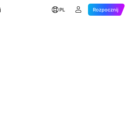
j
PL
Rozpocznij