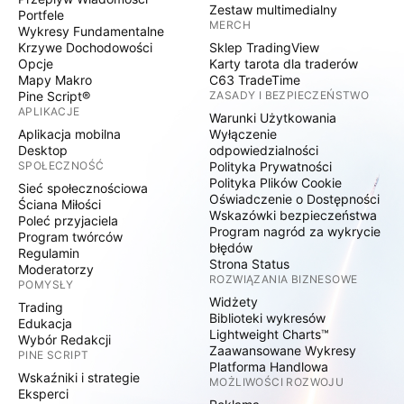
Zestaw multimedialny
Portfele
MERCH
Wykresy Fundamentalne
Krzywe Dochodowości
Sklep TradingView
Opcje
Karty tarota dla traderów
Mapy Makro
C63 TradeTime
Pine Script®
ZASADY I BEZPIECZEŃSTWO
APLIKACJE
Warunki Użytkowania
Aplikacja mobilna
Wyłączenie
Desktop
odpowiedzialności
SPOŁECZNOŚĆ
Polityka Prywatności
Polityka Plików Cookie
Sieć społecznościowa
Oświadczenie o Dostępności
Ściana Miłości
Wskazówki bezpieczeństwa
Poleć przyjaciela
Program nagród za wykrycie
Program twórców
błędów
Regulamin
Strona Status
Moderatorzy
ROZWIĄZANIA BIZNESOWE
POMYSŁY
Widżety
Trading
Biblioteki wykresów
Edukacja
Lightweight Charts™
Wybór Redakcji
Zaawansowane Wykresy
PINE SCRIPT
Platforma Handlowa
Wskaźniki i strategie
MOŻLIWOŚCI ROZWOJU
Eksperci