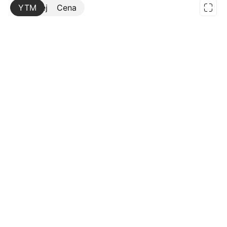
YTM
Więcej
Cena