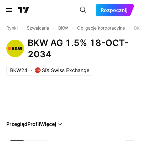
Rozpocznij
Rynki
/
Szwajcaria
/
BKW
/
Obligacje korporacyjne
/
BK
BKW AG 1.5% 18-OCT-
2034
BKW24
SIX Swiss Exchange
Przegląd
Profil
Więcej