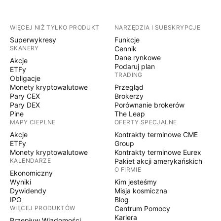
WIĘCEJ NIŻ TYLKO PRODUKT
NARZĘDZIA I SUBSKRYPCJE
Superwykresy
Funkcje
SKANERY
Cennik
Dane rynkowe
Akcje
Podaruj plan
ETFy
TRADING
Obligacje
Monety kryptowalutowe
Przegląd
Pary CEX
Brokerzy
Pary DEX
Porównanie brokerów
Pine
The Leap
MAPY CIEPLNE
OFERTY SPECJALNE
Akcje
Kontrakty terminowe CME
ETFy
Group
Monety kryptowalutowe
Kontrakty terminowe Eurex
KALENDARZE
Pakiet akcji amerykańskich
O FIRMIE
Ekonomiczny
Wyniki
Kim jesteśmy
Dywidendy
Misja kosmiczna
IPO
Blog
WIĘCEJ PRODUKTÓW
Centrum Pomocy
Kariera
Przepływ Wiadomości