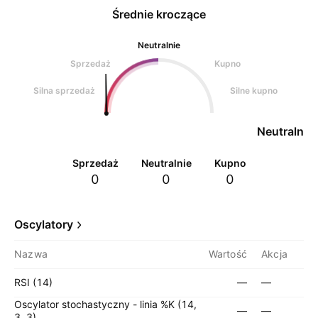
Średnie kroczące
Neutralnie
Sprzedaż
Kupno
Silna sprzedaż
Silne kupno
Neutralnie
Sprzedaż
Neutralnie
Kupno
0
0
0
Oscylatory
Nazwa
Wartość
Akcja
RSI (14)
—
—
Oscylator stochastyczny - linia %K (14,
—
—
3, 3)