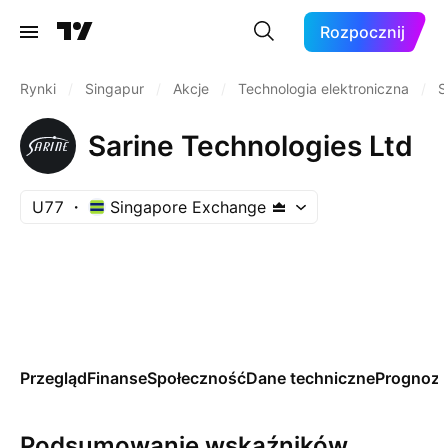
Rozpocznij
Rynki
/
Singapur
/
Akcje
/
Technologia elektroniczna
/
S
Sarine Technologies Ltd
U77
Singapore Exchange
Przegląd
Finanse
Społeczność
Dane techniczne
Prognoz
Podsumowanie wskaźników