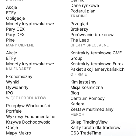
Dane rynkowe
Akcje
Podaruj plan
ETFy
TRADING
Obligacje
Monety kryptowalutowe
Przegląd
Pary CEX
Brokerzy
Pary DEX
Porównanie brokerów
Pine
The Leap
MAPY CIEPLNE
OFERTY SPECJALNE
Akcje
Kontrakty terminowe CME
ETFy
Group
Monety kryptowalutowe
Kontrakty terminowe Eurex
KALENDARZE
Pakiet akcji amerykańskich
O FIRMIE
Ekonomiczny
Wyniki
Kim jesteśmy
Dywidendy
Misja kosmiczna
IPO
Blog
WIĘCEJ PRODUKTÓW
Centrum Pomocy
Kariera
Przepływ Wiadomości
Zestaw multimedialny
Portfele
MERCH
Wykresy Fundamentalne
Krzywe Dochodowości
Sklep TradingView
Opcje
Karty tarota dla traderów
Mapy Makro
C63 TradeTime