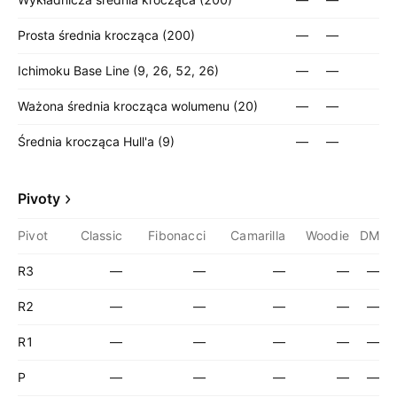
Prosta średnia krocząca (200)
—
—
Ichimoku Base Line (9, 26, 52, 26)
—
—
Ważona średnia krocząca wolumenu (20)
—
—
Średnia krocząca Hull'a (9)
—
—
Pivoty
Pivot
Classic
Fibonacci
Camarilla
Woodie
DM
R3
—
—
—
—
—
R2
—
—
—
—
—
R1
—
—
—
—
—
P
—
—
—
—
—