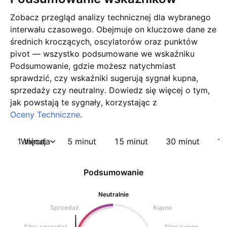
Zobacz przegląd analizy technicznej dla wybranego
interwału czasowego. Obejmuje on kluczowe dane ze
średnich kroczących, oscylatorów oraz punktów
pivot — wszystko podsumowane we wskaźniku
Podsumowanie, gdzie możesz natychmiast
sprawdzić, czy wskaźniki sugerują sygnał kupna,
sprzedaży czy neutralny. Dowiedz się więcej o tym,
jak powstają te sygnały, korzystając z
Oceny Techniczne
.
1 minuta
Więcej
5 minut
15 minut
30 minut
1 
Podsumowanie
Neutralnie
Sprzedaż
Kupno
Silna sprzedaż
Silne kupno