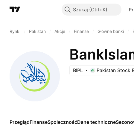
Szukaj
P
Rynki
/
Pakistan
/
Akcje
/
Finanse
/
Główne banki
/
BankIslam
BIPL
Pakistan Stock
Przegląd
Finanse
Społeczność
Dane techniczne
Sezono