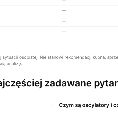
—
—
—
ej sytuacji osobistej. Nie stanowi rekomendacji kupna, sp
ną analizę.
jczęściej zadawane pyta
Czym są oscylatory i c