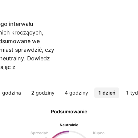
ego interwału
nich kroczących,
podsumowane we
iast sprawdzić, czy
 neutralny. Dowiedz
tając z
 godzina
2 godziny
4 godziny
1 dzień
1 tyd
Podsumowanie
Neutralnie
Sprzedaż
Kupno