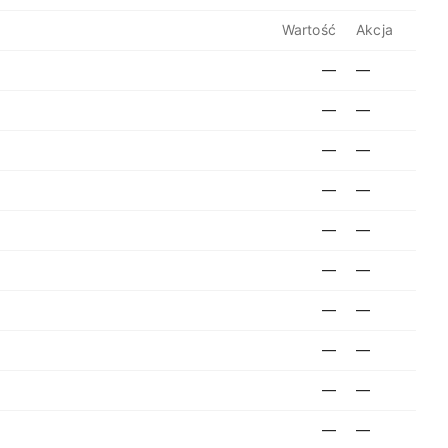
Wartość
Akcja
—
—
—
—
—
—
—
—
—
—
—
—
—
—
—
—
—
—
—
—