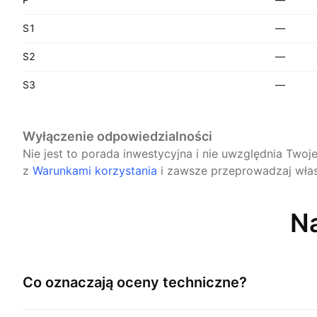
S1
—
S2
—
S3
—
Wyłączenie odpowiedzialności
Nie jest to porada inwestycyjna i nie uwzględnia Twoj
z
Warunkami korzystania
i zawsze przeprowadzaj włas
Na
Co oznaczają oceny techniczne?