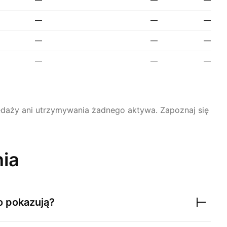
—
—
—
—
—
—
—
—
—
rzedaży ani utrzymywania żadnego aktywa.
Zapoznaj się
nia
o pokazują?