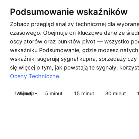
Podsumowanie wskaźników
Zobacz przegląd analizy technicznej dla wybran
czasowego. Obejmuje on kluczowe dane ze śred
oscylatorów oraz punktów pivot — wszystko 
wskaźniku Podsumowanie, gdzie możesz natychm
wskaźniki sugerują sygnał kupna, sprzedaży czy
się więcej o tym, jak powstają te sygnały, korzys
Oceny Techniczne
.
1 minuta
Więcej
5 minut
15 minut
30 minut
1