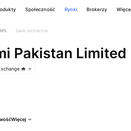
rodukty
Społeczność
Rynki
Brokerzy
Więce
BIPL
/
Dane techniczne
i Pakistan Limited
 Exchange
wość
Więcej