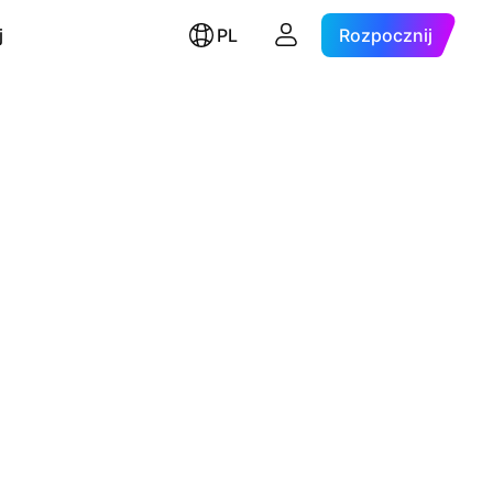
j
PL
Rozpocznij