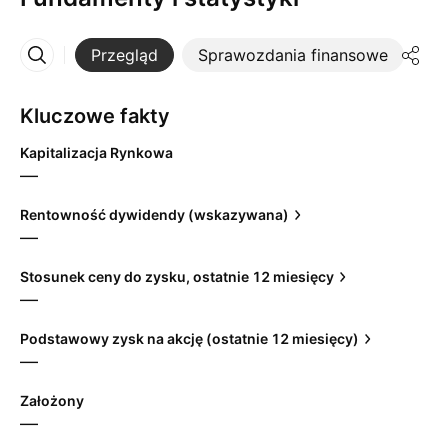
Przegląd
Sprawozdania finansowe
St
Więcej
Kluczowe fakty
Kapitalizacja Rynkowa
—
Rentowność dywidendy (wskazywana)
—
Stosunek ceny do zysku, ostatnie 12 miesięcy
—
Podstawowy zysk na akcję (ostatnie 12 miesięcy)
—
Założony
—