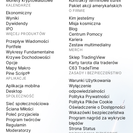
Monety kryptowalutowe
Kontrakty terminowe Eurex
KALENDARZE
Pakiet akcji amerykańskich
O FIRMIE
Ekonomiczny
Wyniki
Kim jesteśmy
Dywidendy
Misja kosmiczna
IPO
Blog
WIĘCEJ PRODUKTÓW
Centrum Pomocy
Kariera
Przepływ Wiadomości
Zestaw multimedialny
Portfele
MERCH
Wykresy Fundamentalne
Krzywe Dochodowości
Sklep TradingView
Opcje
Karty tarota dla traderów
Mapy Makro
C63 TradeTime
Pine Script®
ZASADY I BEZPIECZEŃSTWO
APLIKACJE
Warunki Użytkowania
Aplikacja mobilna
Wyłączenie
Desktop
odpowiedzialności
SPOŁECZNOŚĆ
Polityka Prywatności
Polityka Plików Cookie
Sieć społecznościowa
Oświadczenie o Dostępności
Ściana Miłości
Wskazówki bezpieczeństwa
Poleć przyjaciela
Program nagród za wykrycie
Program twórców
błędów
Regulamin
Strona Status
Moderatorzy