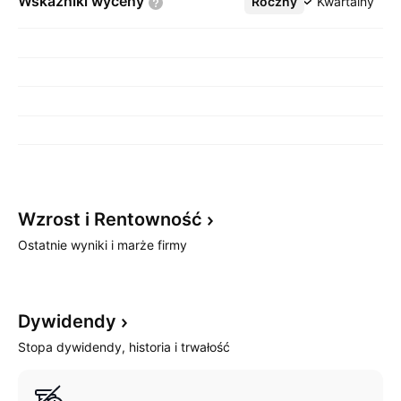
Wskaźniki
wyceny
Roczny
Więcej
Kwartalny
Wzrost i
Rentowność
Ostatnie wyniki i marże firmy
Dywidendy
Stopa dywidendy, historia i trwałość