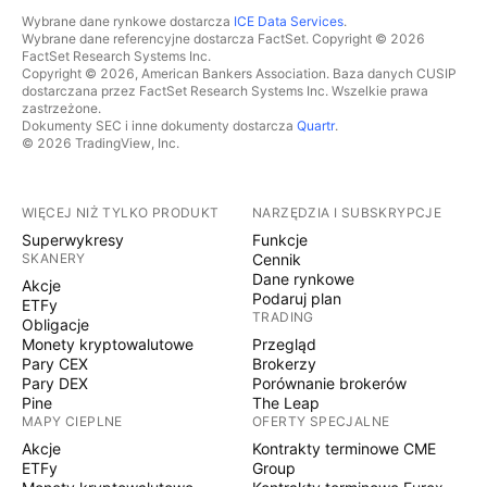
Wybrane dane rynkowe dostarcza
ICE Data Services
.
Wybrane dane referencyjne dostarcza FactSet. Copyright © 2026
FactSet Research Systems Inc.
Copyright © 2026, American Bankers Association. Baza danych CUSIP
dostarczana przez FactSet Research Systems Inc. Wszelkie prawa
zastrzeżone.
Dokumenty SEC i inne dokumenty dostarcza
Quartr
.
© 2026 TradingView, Inc.
WIĘCEJ NIŻ TYLKO PRODUKT
NARZĘDZIA I SUBSKRYPCJE
Superwykresy
Funkcje
SKANERY
Cennik
Dane rynkowe
Akcje
Podaruj plan
ETFy
TRADING
Obligacje
Monety kryptowalutowe
Przegląd
Pary CEX
Brokerzy
Pary DEX
Porównanie brokerów
Pine
The Leap
MAPY CIEPLNE
OFERTY SPECJALNE
Akcje
Kontrakty terminowe CME
ETFy
Group