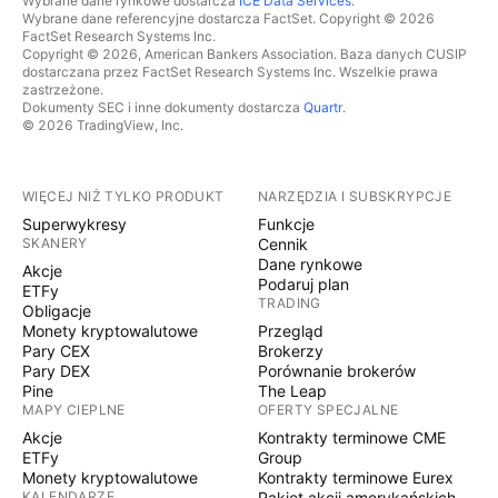
Wybrane dane rynkowe dostarcza
ICE Data Services
.
Wybrane dane referencyjne dostarcza FactSet. Copyright © 2026
FactSet Research Systems Inc.
Copyright © 2026, American Bankers Association. Baza danych CUSIP
dostarczana przez FactSet Research Systems Inc. Wszelkie prawa
zastrzeżone.
Dokumenty SEC i inne dokumenty dostarcza
Quartr
.
© 2026 TradingView, Inc.
WIĘCEJ NIŻ TYLKO PRODUKT
NARZĘDZIA I SUBSKRYPCJE
Superwykresy
Funkcje
SKANERY
Cennik
Dane rynkowe
Akcje
Podaruj plan
ETFy
TRADING
Obligacje
Monety kryptowalutowe
Przegląd
Pary CEX
Brokerzy
Pary DEX
Porównanie brokerów
Pine
The Leap
MAPY CIEPLNE
OFERTY SPECJALNE
Akcje
Kontrakty terminowe CME
ETFy
Group
Monety kryptowalutowe
Kontrakty terminowe Eurex
KALENDARZE
Pakiet akcji amerykańskich