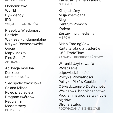
O FIRMIE
Ekonomiczny
Wyniki
Kim jesteśmy
Dywidendy
Misja kosmiczna
IPO
Blog
WIĘCEJ PRODUKTÓW
Centrum Pomocy
Kariera
Przepływ Wiadomości
Zestaw multimedialny
Portfele
MERCH
Wykresy Fundamentalne
Krzywe Dochodowości
Sklep TradingView
Opcje
Karty tarota dla traderów
Mapy Makro
C63 TradeTime
Pine Script®
ZASADY I BEZPIECZEŃSTWO
APLIKACJE
Warunki Użytkowania
Aplikacja mobilna
Wyłączenie
Desktop
odpowiedzialności
SPOŁECZNOŚĆ
Polityka Prywatności
Polityka Plików Cookie
Sieć społecznościowa
Oświadczenie o Dostępności
Ściana Miłości
Wskazówki bezpieczeństwa
Poleć przyjaciela
Program nagród za wykrycie
Program twórców
błędów
Regulamin
Strona Status
Moderatorzy
ROZWIĄZANIA BIZNESOWE
POMYSŁY