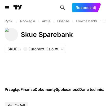
Rozpocznij
Rynki
/
Norwegia
/
Akcje
/
Finanse
/
Główne banki
/
S
Skue Sparebank
SKUE
Euronext Oslo
Przegląd
Finanse
Dokumenty
Społeczność
Dane technicz
Cofnij