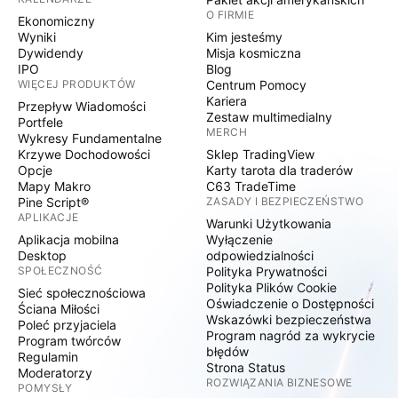
O FIRMIE
Ekonomiczny
Wyniki
Kim jesteśmy
Dywidendy
Misja kosmiczna
IPO
Blog
WIĘCEJ PRODUKTÓW
Centrum Pomocy
Kariera
Przepływ Wiadomości
Zestaw multimedialny
Portfele
MERCH
Wykresy Fundamentalne
Krzywe Dochodowości
Sklep TradingView
Opcje
Karty tarota dla traderów
Mapy Makro
C63 TradeTime
Pine Script®
ZASADY I BEZPIECZEŃSTWO
APLIKACJE
Warunki Użytkowania
Aplikacja mobilna
Wyłączenie
Desktop
odpowiedzialności
SPOŁECZNOŚĆ
Polityka Prywatności
Polityka Plików Cookie
Sieć społecznościowa
Oświadczenie o Dostępności
Ściana Miłości
Wskazówki bezpieczeństwa
Poleć przyjaciela
Program nagród za wykrycie
Program twórców
błędów
Regulamin
Strona Status
Moderatorzy
ROZWIĄZANIA BIZNESOWE
POMYSŁY