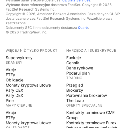
Wybrane dane rynkowe dostarcza
ICE Data Services
.
Wybrane dane referencyjne dostarcza FactSet. Copyright © 2026
FactSet Research Systems Inc.
Copyright © 2026, American Bankers Association. Baza danych CUSIP
dostarczana przez FactSet Research Systems Inc. Wszelkie prawa
zastrzeżone.
Dokumenty SEC i inne dokumenty dostarcza
Quartr
.
© 2026 TradingView, Inc.
WIĘCEJ NIŻ TYLKO PRODUKT
NARZĘDZIA I SUBSKRYPCJE
Superwykresy
Funkcje
SKANERY
Cennik
Dane rynkowe
Akcje
Podaruj plan
ETFy
TRADING
Obligacje
Monety kryptowalutowe
Przegląd
Pary CEX
Brokerzy
Pary DEX
Porównanie brokerów
Pine
The Leap
MAPY CIEPLNE
OFERTY SPECJALNE
Akcje
Kontrakty terminowe CME
ETFy
Group
Monety kryptowalutowe
Kontrakty terminowe Eurex
KALENDARZE
Pakiet akcji amerykańskich