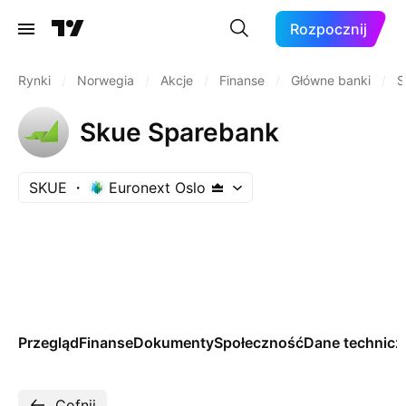
Rozpocznij
Rynki
/
Norwegia
/
Akcje
/
Finanse
/
Główne banki
/
S
Skue Sparebank
SKUE
Euronext Oslo
Przegląd
Finanse
Dokumenty
Społeczność
Dane technicz
Cofnij