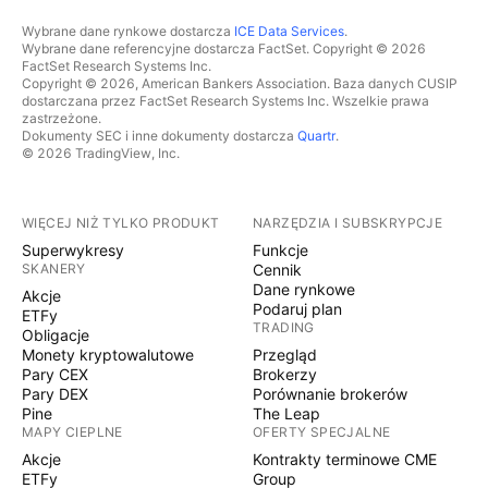
Wybrane dane rynkowe dostarcza
ICE Data Services
.
Wybrane dane referencyjne dostarcza FactSet. Copyright © 2026
FactSet Research Systems Inc.
Copyright © 2026, American Bankers Association. Baza danych CUSIP
dostarczana przez FactSet Research Systems Inc. Wszelkie prawa
zastrzeżone.
Dokumenty SEC i inne dokumenty dostarcza
Quartr
.
© 2026 TradingView, Inc.
WIĘCEJ NIŻ TYLKO PRODUKT
NARZĘDZIA I SUBSKRYPCJE
Superwykresy
Funkcje
SKANERY
Cennik
Dane rynkowe
Akcje
Podaruj plan
ETFy
TRADING
Obligacje
Monety kryptowalutowe
Przegląd
Pary CEX
Brokerzy
Pary DEX
Porównanie brokerów
Pine
The Leap
MAPY CIEPLNE
OFERTY SPECJALNE
Akcje
Kontrakty terminowe CME
ETFy
Group