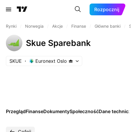
Rozpocznij
Rynki
/
Norwegia
/
Akcje
/
Finanse
/
Główne banki
/
S
Skue Sparebank
SKUE
Euronext Oslo
Przegląd
Finanse
Dokumenty
Społeczność
Dane technicz
Cofnij