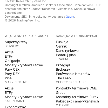
FactSet Research Systems Inc.
Copyright © 2026, American Bankers Association. Baza danych CUSIP
dostarczana przez FactSet Research Systems Inc. Wszelkie prawa
zastrzeżone.
Dokumenty SEC i inne dokumenty dostarcza
Quartr
.
© 2026 TradingView, Inc.
WIĘCEJ NIŻ TYLKO PRODUKT
NARZĘDZIA I SUBSKRYPCJE
Superwykresy
Funkcje
SKANERY
Cennik
Dane rynkowe
Akcje
Podaruj plan
ETFy
TRADING
Obligacje
Monety kryptowalutowe
Przegląd
Pary CEX
Brokerzy
Pary DEX
Porównanie brokerów
Pine
The Leap
MAPY CIEPLNE
OFERTY SPECJALNE
Akcje
Kontrakty terminowe CME
ETFy
Group
Monety kryptowalutowe
Kontrakty terminowe Eurex
KALENDARZE
Pakiet akcji amerykańskich
O FIRMIE
Ekonomiczny