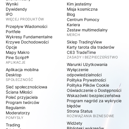
Wyniki
Kim jesteśmy
Dywidendy
Misja kosmiczna
IPO
Blog
WIĘCEJ PRODUKTÓW
Centrum Pomocy
Kariera
Przepływ Wiadomości
Zestaw multimedialny
Portfele
MERCH
Wykresy Fundamentalne
Krzywe Dochodowości
Sklep TradingView
Opcje
Karty tarota dla traderów
Mapy Makro
C63 TradeTime
Pine Script®
ZASADY I BEZPIECZEŃSTWO
APLIKACJE
Warunki Użytkowania
Aplikacja mobilna
Wyłączenie
Desktop
odpowiedzialności
SPOŁECZNOŚĆ
Polityka Prywatności
Polityka Plików Cookie
Sieć społecznościowa
Oświadczenie o Dostępności
Ściana Miłości
Wskazówki bezpieczeństwa
Poleć przyjaciela
Program nagród za wykrycie
Program twórców
błędów
Regulamin
Strona Status
Moderatorzy
ROZWIĄZANIA BIZNESOWE
POMYSŁY
Widżety
Trading
Biblioteki wykresów