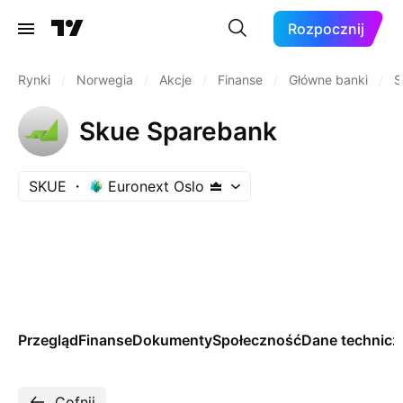
Rozpocznij
Rynki
/
Norwegia
/
Akcje
/
Finanse
/
Główne banki
/
S
Skue Sparebank
SKUE
Euronext Oslo
Przegląd
Finanse
Dokumenty
Społeczność
Dane technicz
Cofnij