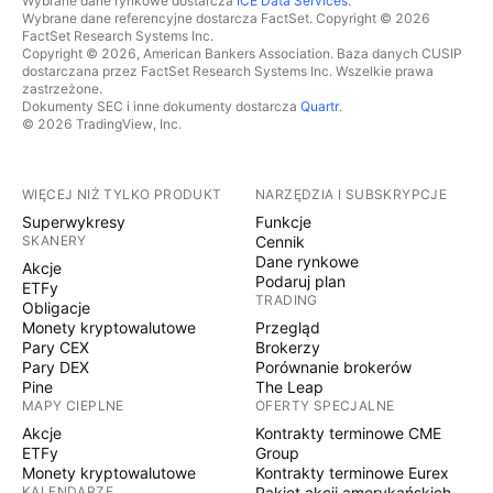
Wybrane dane rynkowe dostarcza
ICE Data Services
.
Wybrane dane referencyjne dostarcza FactSet. Copyright © 2026
FactSet Research Systems Inc.
Copyright © 2026, American Bankers Association. Baza danych CUSIP
dostarczana przez FactSet Research Systems Inc. Wszelkie prawa
zastrzeżone.
Dokumenty SEC i inne dokumenty dostarcza
Quartr
.
© 2026 TradingView, Inc.
WIĘCEJ NIŻ TYLKO PRODUKT
NARZĘDZIA I SUBSKRYPCJE
Superwykresy
Funkcje
SKANERY
Cennik
Dane rynkowe
Akcje
Podaruj plan
ETFy
TRADING
Obligacje
Monety kryptowalutowe
Przegląd
Pary CEX
Brokerzy
Pary DEX
Porównanie brokerów
Pine
The Leap
MAPY CIEPLNE
OFERTY SPECJALNE
Akcje
Kontrakty terminowe CME
ETFy
Group
Monety kryptowalutowe
Kontrakty terminowe Eurex
KALENDARZE
Pakiet akcji amerykańskich