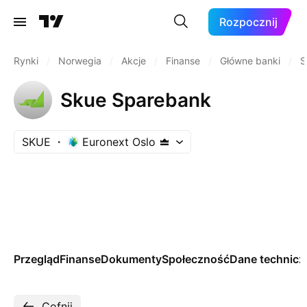
Rozpocznij
Rynki
/
Norwegia
/
Akcje
/
Finanse
/
Główne banki
/
S
Skue Sparebank
SKUE
Euronext Oslo
Przegląd
Finanse
Dokumenty
Społeczność
Dane technicz
Cofnij