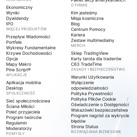
O FIRMIE
Ekonomiczny
Wyniki
Kim jesteśmy
Dywidendy
Misja kosmiczna
IPO
Blog
WIĘCEJ PRODUKTÓW
Centrum Pomocy
Kariera
Przepływ Wiadomości
Zestaw multimedialny
Portfele
MERCH
Wykresy Fundamentalne
Krzywe Dochodowości
Sklep TradingView
Opcje
Karty tarota dla traderów
Mapy Makro
C63 TradeTime
Pine Script®
ZASADY I BEZPIECZEŃSTWO
APLIKACJE
Warunki Użytkowania
Aplikacja mobilna
Wyłączenie
Desktop
odpowiedzialności
SPOŁECZNOŚĆ
Polityka Prywatności
Polityka Plików Cookie
Sieć społecznościowa
Oświadczenie o Dostępności
Ściana Miłości
Wskazówki bezpieczeństwa
Poleć przyjaciela
Program nagród za wykrycie
Program twórców
błędów
Regulamin
Strona Status
Moderatorzy
ROZWIĄZANIA BIZNESOWE
POMYSŁY