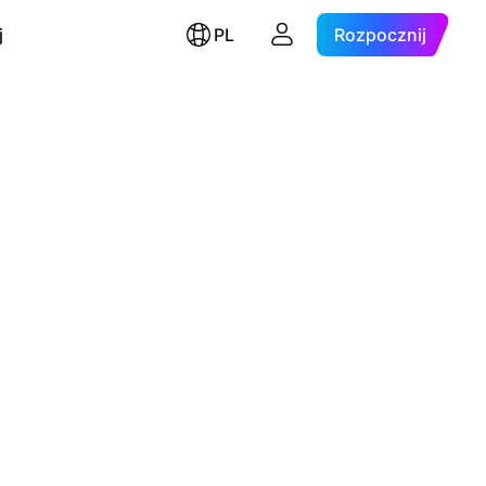
j
PL
Rozpocznij