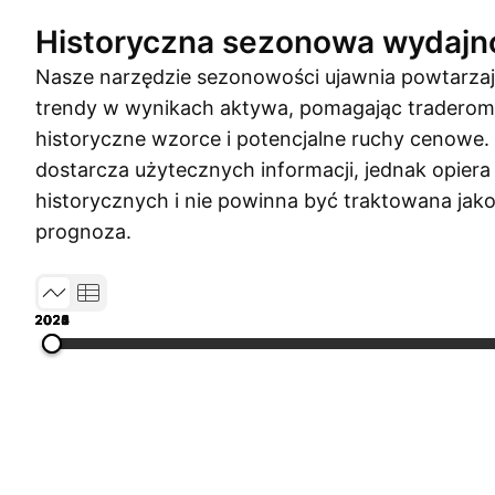
Historyczna sezonowa wydajn
Nasze narzędzie sezonowości ujawnia powtarzaj
trendy w wynikach aktywa, pomagając traderom
historyczne wzorce i potencjalne ruchy cenowe
dostarcza użytecznych informacji, jednak opiera
historycznych i nie powinna być traktowana ja
prognoza.
2020
2021
2022
2023
2024
2025
2026