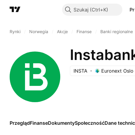
Szukaj
P
Rynki
/
Norwegia
/
Akcje
/
Finanse
/
Banki regionalne
Instaban
INSTA
Euronext Oslo
Przegląd
Finanse
Dokumenty
Społeczność
Dane techni