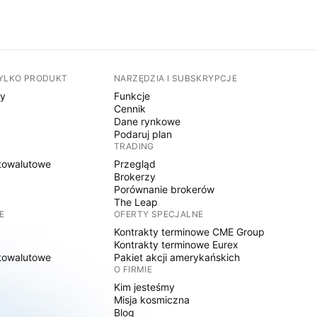
TYLKO PRODUKT
NARZĘDZIA I SUBSKRYPCJE
sy
Funkcje
Cennik
Dane rynkowe
Podaruj plan
TRADING
towalutowe
Przegląd
Brokerzy
Porównanie brokerów
The Leap
E
OFERTY SPECJALNE
Kontrakty terminowe CME Group
Kontrakty terminowe Eurex
towalutowe
Pakiet akcji amerykańskich
O FIRMIE
y
Kim jesteśmy
Misja kosmiczna
Blog