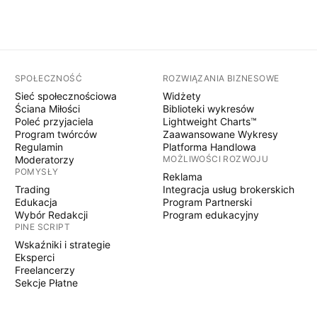
SPOŁECZNOŚĆ
ROZWIĄZANIA BIZNESOWE
Sieć społecznościowa
Widżety
Ściana Miłości
Biblioteki wykresów
Poleć przyjaciela
Lightweight Charts™
Program twórców
Zaawansowane Wykresy
Regulamin
Platforma Handlowa
Moderatorzy
MOŻLIWOŚCI ROZWOJU
POMYSŁY
Reklama
Trading
Integracja usług brokerskich
Edukacja
Program Partnerski
Wybór Redakcji
Program edukacyjny
PINE SCRIPT
Wskaźniki i strategie
Eksperci
Freelancerzy
Sekcje Płatne