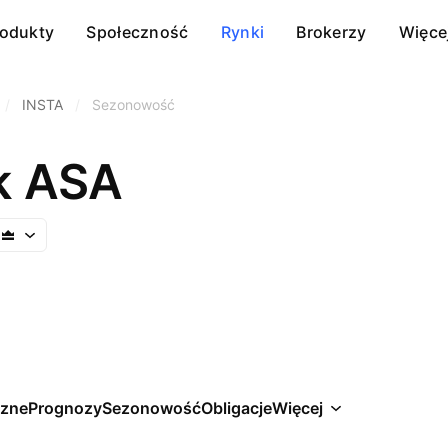
rodukty
Społeczność
Rynki
Brokerzy
Więce
/
INSTA
/
Sezonowość
k ASA
czne
Prognozy
Sezonowość
Obligacje
Więcej