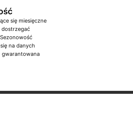
ość
ące się miesięczne
 dostrzegać
. Sezonowość
 się na danych
ko gwarantowana