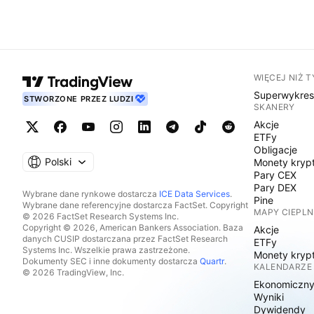
WIĘCEJ NIŻ 
Superwykre
STWORZONE PRZEZ LUDZI
SKANERY
Akcje
ETFy
Obligacje
Polski
Monety kryp
Pary CEX
Pary DEX
Wybrane dane rynkowe dostarcza
ICE Data Services
.
Pine
Wybrane dane referencyjne dostarcza FactSet. Copyright
MAPY CIEPLN
© 2026 FactSet Research Systems Inc.
Copyright © 2026, American Bankers Association. Baza
Akcje
danych CUSIP dostarczana przez FactSet Research
ETFy
Systems Inc. Wszelkie prawa zastrzeżone.
Monety kryp
Dokumenty SEC i inne dokumenty dostarcza
Quartr
.
KALENDARZE
© 2026 TradingView, Inc.
Ekonomiczn
Wyniki
Dywidendy