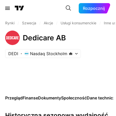
Rozpocznij
Rynki
/
Szwecja
/
Akcje
/
Usługi konsumenckie
/
Inne u
Dedicare AB
DEDI
Nasdaq Stockholm
Przegląd
Finanse
Dokumenty
Społeczność
Dane technicz
Historyczna sezonowa wydajność