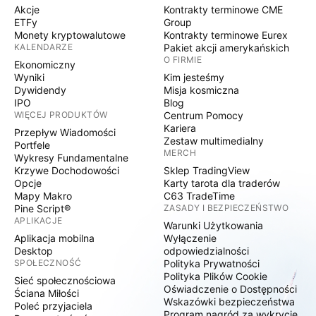
Akcje
Kontrakty terminowe CME
ETFy
Group
Monety kryptowalutowe
Kontrakty terminowe Eurex
KALENDARZE
Pakiet akcji amerykańskich
O FIRMIE
Ekonomiczny
Wyniki
Kim jesteśmy
Dywidendy
Misja kosmiczna
IPO
Blog
WIĘCEJ PRODUKTÓW
Centrum Pomocy
Kariera
Przepływ Wiadomości
Zestaw multimedialny
Portfele
MERCH
Wykresy Fundamentalne
Krzywe Dochodowości
Sklep TradingView
Opcje
Karty tarota dla traderów
Mapy Makro
C63 TradeTime
Pine Script®
ZASADY I BEZPIECZEŃSTWO
APLIKACJE
Warunki Użytkowania
Aplikacja mobilna
Wyłączenie
Desktop
odpowiedzialności
SPOŁECZNOŚĆ
Polityka Prywatności
Polityka Plików Cookie
Sieć społecznościowa
Oświadczenie o Dostępności
Ściana Miłości
Wskazówki bezpieczeństwa
Poleć przyjaciela
Program nagród za wykrycie