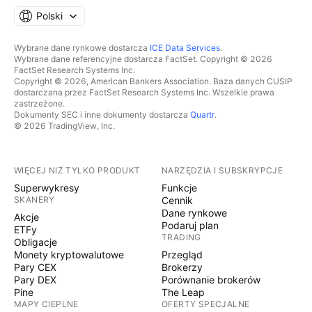
Polski
Wybrane dane rynkowe dostarcza
ICE Data Services
.
Wybrane dane referencyjne dostarcza FactSet. Copyright © 2026
FactSet Research Systems Inc.
Copyright © 2026, American Bankers Association. Baza danych CUSIP
dostarczana przez FactSet Research Systems Inc. Wszelkie prawa
zastrzeżone.
Dokumenty SEC i inne dokumenty dostarcza
Quartr
.
© 2026 TradingView, Inc.
WIĘCEJ NIŻ TYLKO PRODUKT
NARZĘDZIA I SUBSKRYPCJE
Superwykresy
Funkcje
SKANERY
Cennik
Dane rynkowe
Akcje
Podaruj plan
ETFy
TRADING
Obligacje
Monety kryptowalutowe
Przegląd
Pary CEX
Brokerzy
Pary DEX
Porównanie brokerów
Pine
The Leap
MAPY CIEPLNE
OFERTY SPECJALNE