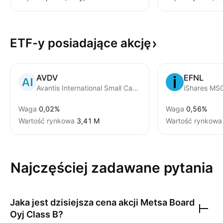
ETF-y posiadające
akcję
AVDV
EFNL
Avantis International Small Cap Value ETF
iShares MSC
Waga
0,02%
Waga
0,56%
Wartość rynkowa
‪3,41 M‬
Wartość rynkowa
Najczęściej zadawane pytania
Jaka jest dzisiejsza cena akcji
Metsa Board
Oyj Class B
?