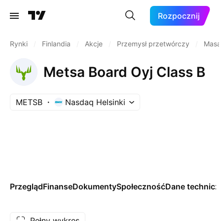
Rozpocznij
Rynki
/
Finlandia
/
Akcje
/
Przemysł przetwórczy
/
Masa 
Metsa Board Oyj Class B
METSB
Nasdaq Helsinki
Przegląd
Finanse
Dokumenty
Społeczność
Dane technicz
Pełny wykres