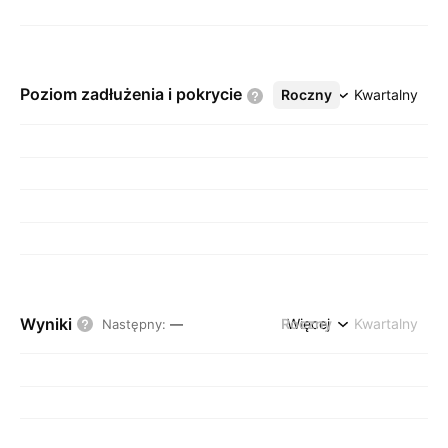
Poziom zadłużenia i
pokrycie
Roczny
Więcej
Kwartalny
Wyniki
Roczny
Więcej
Kwartalny
Następny
:
—