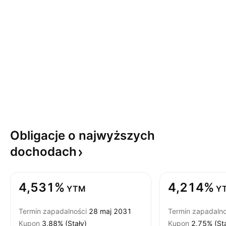
Obligacje o najwyższych
dochodach
4,531%
4,214%
YTM
Y
Termin zapadalności
28 maj 2031
Termin zapadalno
Kupon
3,88% (Stały)
Kupon
2,75% (Sta