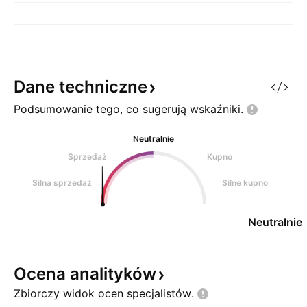
Dane
techniczne
Podsumowanie tego, co sugerują
wskaźniki.
Neutralnie
Sprzedaż
Kupno
Silna sprzedaż
Silne kupno
Neutralnie
Ocena
analityków
Zbiorczy widok ocen
specjalistów.