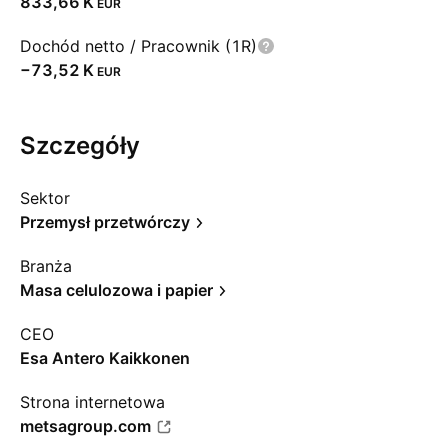
‪833,66 K‬
EUR
Dochód netto / Pracownik (1R)
‪−73,52 K‬
EUR
Szczegóły
Sektor
Przemysł przetwórczy
Branża
Masa celulozowa i papier
CEO
Esa Antero Kaikkonen
Strona internetowa
metsagroup.com