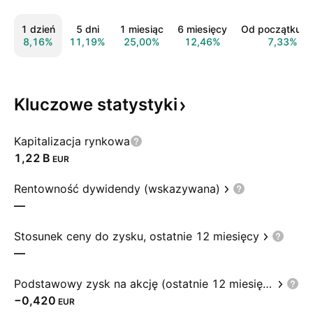
1 dzień
5 dni
1 miesiąc
6 miesięcy
Od początku r
8,16%
11,19%
25,00%
12,46%
7,33%
Kluczowe
statystyki
Kapitalizacja rynkowa
‪1,22 B‬
EUR
Rentowność dywidendy (wskazywana)
—
Stosunek ceny do zysku, ostatnie 12 miesięcy
—
Podstawowy zysk na akcję (ostatnie 12 miesięcy)
−0,420
EUR