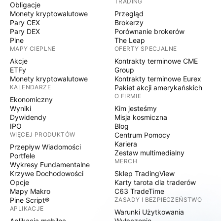
TRADING
Obligacje
Monety kryptowalutowe
Przegląd
Pary CEX
Brokerzy
Pary DEX
Porównanie brokerów
Pine
The Leap
MAPY CIEPLNE
OFERTY SPECJALNE
Akcje
Kontrakty terminowe CME
ETFy
Group
Monety kryptowalutowe
Kontrakty terminowe Eurex
KALENDARZE
Pakiet akcji amerykańskich
O FIRMIE
Ekonomiczny
Wyniki
Kim jesteśmy
Dywidendy
Misja kosmiczna
IPO
Blog
WIĘCEJ PRODUKTÓW
Centrum Pomocy
Kariera
Przepływ Wiadomości
Zestaw multimedialny
Portfele
MERCH
Wykresy Fundamentalne
Krzywe Dochodowości
Sklep TradingView
Opcje
Karty tarota dla traderów
Mapy Makro
C63 TradeTime
Pine Script®
ZASADY I BEZPIECZEŃSTWO
APLIKACJE
Warunki Użytkowania
Aplikacja mobilna
Wyłączenie