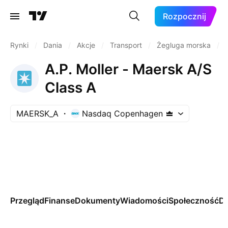
Rozpocznij
Rynki
/
Dania
/
Akcje
/
Transport
/
Żegluga morska
/
A.P. Moller - Maersk A/S
Class A
MAERSK_A
Nasdaq Copenhagen
Przegląd
Finanse
Dokumenty
Wiadomości
Społeczność
Da