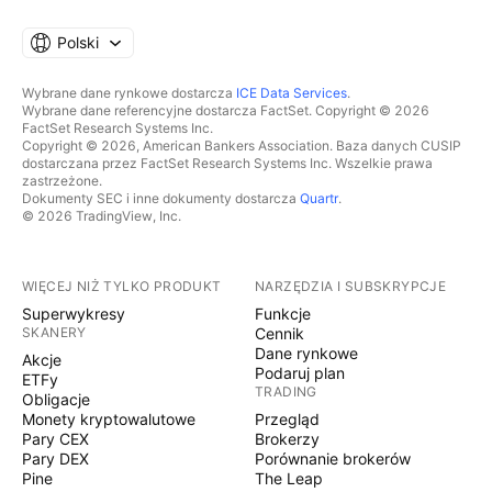
Polski
Wybrane dane rynkowe dostarcza
ICE Data Services
.
Wybrane dane referencyjne dostarcza FactSet. Copyright © 2026
FactSet Research Systems Inc.
Copyright © 2026, American Bankers Association. Baza danych CUSIP
dostarczana przez FactSet Research Systems Inc. Wszelkie prawa
zastrzeżone.
Dokumenty SEC i inne dokumenty dostarcza
Quartr
.
© 2026 TradingView, Inc.
WIĘCEJ NIŻ TYLKO PRODUKT
NARZĘDZIA I SUBSKRYPCJE
Superwykresy
Funkcje
SKANERY
Cennik
Dane rynkowe
Akcje
Podaruj plan
ETFy
TRADING
Obligacje
Monety kryptowalutowe
Przegląd
Pary CEX
Brokerzy
Pary DEX
Porównanie brokerów
Pine
The Leap