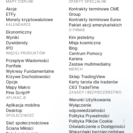
MAPY CIEPLNE
OFERTY SPECJALNE
Akcje
Kontrakty terminowe CME
ETFy
Group
Monety kryptowalutowe
Kontrakty terminowe Eurex
KALENDARZE
Pakiet akcji amerykańskich
O FIRMIE
Ekonomiczny
Wyniki
Kim jesteśmy
Dywidendy
Misja kosmiczna
IPO
Blog
WIĘCEJ PRODUKTÓW
Centrum Pomocy
Kariera
Przepływ Wiadomości
Zestaw multimedialny
Portfele
MERCH
Wykresy Fundamentalne
Krzywe Dochodowości
Sklep TradingView
Opcje
Karty tarota dla traderów
Mapy Makro
C63 TradeTime
Pine Script®
ZASADY I BEZPIECZEŃSTWO
APLIKACJE
Warunki Użytkowania
Aplikacja mobilna
Wyłączenie
Desktop
odpowiedzialności
SPOŁECZNOŚĆ
Polityka Prywatności
Polityka Plików Cookie
Sieć społecznościowa
Oświadczenie o Dostępności
Ściana Miłości
Wskazówki bezpieczeństwa