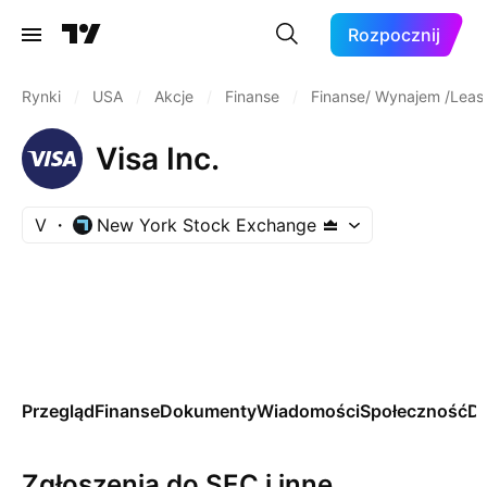
Rozpocznij
Rynki
/
USA
/
Akcje
/
Finanse
/
Finanse/ Wynajem /Leas
Visa Inc.
V
New York Stock Exchange
Przegląd
Finanse
Dokumenty
Wiadomości
Społeczność
Da
Zgłoszenia do SEC i inne