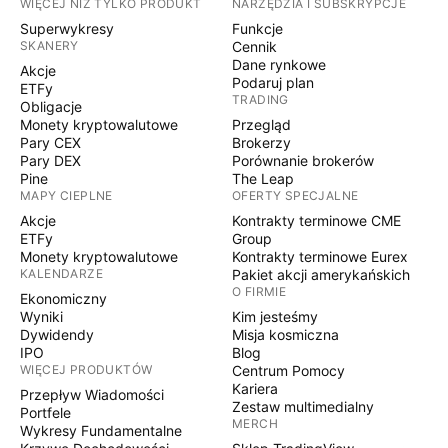
WIĘCEJ NIŻ TYLKO PRODUKT
NARZĘDZIA I SUBSKRYPCJE
Superwykresy
Funkcje
SKANERY
Cennik
Dane rynkowe
Akcje
Podaruj plan
ETFy
TRADING
Obligacje
Monety kryptowalutowe
Przegląd
Pary CEX
Brokerzy
Pary DEX
Porównanie brokerów
Pine
The Leap
MAPY CIEPLNE
OFERTY SPECJALNE
Akcje
Kontrakty terminowe CME
ETFy
Group
Monety kryptowalutowe
Kontrakty terminowe Eurex
KALENDARZE
Pakiet akcji amerykańskich
O FIRMIE
Ekonomiczny
Wyniki
Kim jesteśmy
Dywidendy
Misja kosmiczna
IPO
Blog
WIĘCEJ PRODUKTÓW
Centrum Pomocy
Kariera
Przepływ Wiadomości
Zestaw multimedialny
Portfele
MERCH
Wykresy Fundamentalne