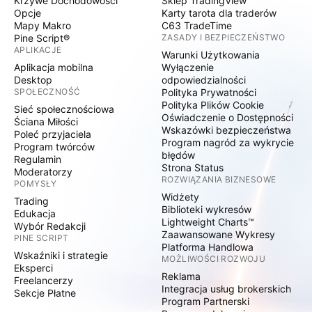
Krzywe Dochodowości
Sklep TradingView
Opcje
Karty tarota dla traderów
Mapy Makro
C63 TradeTime
Pine Script®
ZASADY I BEZPIECZEŃSTWO
APLIKACJE
Warunki Użytkowania
Aplikacja mobilna
Wyłączenie
Desktop
odpowiedzialności
SPOŁECZNOŚĆ
Polityka Prywatności
Polityka Plików Cookie
Sieć społecznościowa
Oświadczenie o Dostępności
Ściana Miłości
Wskazówki bezpieczeństwa
Poleć przyjaciela
Program nagród za wykrycie
Program twórców
błędów
Regulamin
Strona Status
Moderatorzy
ROZWIĄZANIA BIZNESOWE
POMYSŁY
Widżety
Trading
Biblioteki wykresów
Edukacja
Lightweight Charts™
Wybór Redakcji
Zaawansowane Wykresy
PINE SCRIPT
Platforma Handlowa
Wskaźniki i strategie
MOŻLIWOŚCI ROZWOJU
Eksperci
Reklama
Freelancerzy
Integracja usług brokerskich
Sekcje Płatne
Program Partnerski