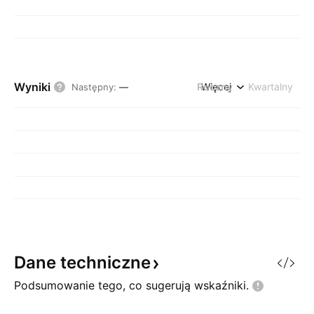
Wyniki
Roczny
Więcej
Kwartalny
Następny
:
—
Dane
techniczne
Podsumowanie tego, co sugerują
wskaźniki.