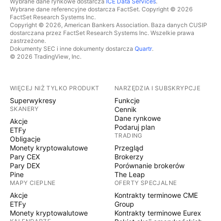
Wybrane dane rynkowe dostarcza
ICE Data Services
.
Wybrane dane referencyjne dostarcza FactSet. Copyright © 2026
FactSet Research Systems Inc.
Copyright © 2026, American Bankers Association. Baza danych CUSIP
dostarczana przez FactSet Research Systems Inc. Wszelkie prawa
zastrzeżone.
Dokumenty SEC i inne dokumenty dostarcza
Quartr
.
© 2026 TradingView, Inc.
WIĘCEJ NIŻ TYLKO PRODUKT
NARZĘDZIA I SUBSKRYPCJE
Superwykresy
Funkcje
SKANERY
Cennik
Dane rynkowe
Akcje
Podaruj plan
ETFy
TRADING
Obligacje
Monety kryptowalutowe
Przegląd
Pary CEX
Brokerzy
Pary DEX
Porównanie brokerów
Pine
The Leap
MAPY CIEPLNE
OFERTY SPECJALNE
Akcje
Kontrakty terminowe CME
ETFy
Group
Monety kryptowalutowe
Kontrakty terminowe Eurex