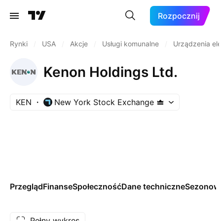
Rozpocznij
Rynki
/
USA
/
Akcje
/
Usługi komunalne
/
Urządzenia el
Kenon Holdings Ltd.
KEN
New York Stock Exchange
Przegląd
Finanse
Społeczność
Dane techniczne
Sezonow
Pełny wykres