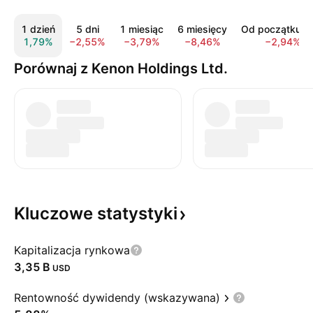
1 dzień
5 dni
1 miesiąc
6 miesięcy
Od początku r
1,79%
−2,55%
−3,79%
−8,46%
−2,94%
Porównaj z Kenon Holdings Ltd.
Kluczowe
statystyki
Kapitalizacja rynkowa
‪3,35 B‬
USD
Rentowność dywidendy (wskazywana)