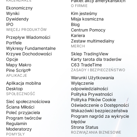
KALENDARZE
Pakiet akcji amerykańskich
O FIRMIE
Ekonomiczny
Wyniki
Kim jesteśmy
Dywidendy
Misja kosmiczna
IPO
Blog
WIĘCEJ PRODUKTÓW
Centrum Pomocy
Kariera
Przepływ Wiadomości
Zestaw multimedialny
Portfele
MERCH
Wykresy Fundamentalne
Krzywe Dochodowości
Sklep TradingView
Opcje
Karty tarota dla traderów
Mapy Makro
C63 TradeTime
Pine Script®
ZASADY I BEZPIECZEŃSTWO
APLIKACJE
Warunki Użytkowania
Aplikacja mobilna
Wyłączenie
Desktop
odpowiedzialności
SPOŁECZNOŚĆ
Polityka Prywatności
Polityka Plików Cookie
Sieć społecznościowa
Oświadczenie o Dostępności
Ściana Miłości
Wskazówki bezpieczeństwa
Poleć przyjaciela
Program nagród za wykrycie
Program twórców
błędów
Regulamin
Strona Status
Moderatorzy
ROZWIĄZANIA BIZNESOWE
POMYSŁY