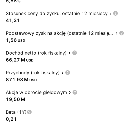
5,88%
Stosunek ceny do zysku, ostatnie 12 miesięcy
41,31
Podstawowy zysk na akcję (ostatnie 12 miesięcy)
1,56
USD
Dochód netto (rok fiskalny)
‪66,27 M‬
USD
Przychody (rok fiskalny)
‪871,93 M‬
USD
Akcje w obrocie giełdowym
‪19,50 M‬
Beta (1Y)
0,21