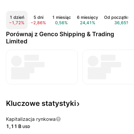
1 dzień
5 dni
1 miesiąc
6 miesięcy
Od początku r
−1,72%
−2,86%
0,56%
24,41%
36,65%
Porównaj z Genco Shipping & Trading
Limited
Kluczowe
statystyki
Kapitalizacja rynkowa
‪1,11 B‬
USD