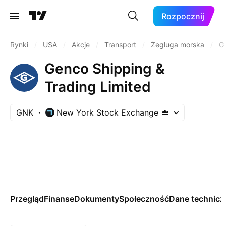
Rozpocznij
Rynki
/
USA
/
Akcje
/
Transport
/
Żegluga morska
/
G
Genco Shipping &
Trading Limited
GNK
New York Stock Exchange
Przegląd
Finanse
Dokumenty
Społeczność
Dane technicz