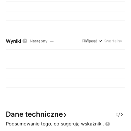
Wyniki
Roczny
Więcej
Kwartalny
Następny
:
—
Dane
techniczne
Podsumowanie tego, co sugerują
wskaźniki.