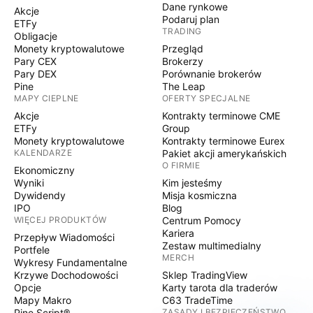
Dane rynkowe
Akcje
Podaruj plan
ETFy
TRADING
Obligacje
Monety kryptowalutowe
Przegląd
Pary CEX
Brokerzy
Pary DEX
Porównanie brokerów
Pine
The Leap
MAPY CIEPLNE
OFERTY SPECJALNE
Akcje
Kontrakty terminowe CME
ETFy
Group
Monety kryptowalutowe
Kontrakty terminowe Eurex
KALENDARZE
Pakiet akcji amerykańskich
O FIRMIE
Ekonomiczny
Wyniki
Kim jesteśmy
Dywidendy
Misja kosmiczna
IPO
Blog
WIĘCEJ PRODUKTÓW
Centrum Pomocy
Kariera
Przepływ Wiadomości
Zestaw multimedialny
Portfele
MERCH
Wykresy Fundamentalne
Krzywe Dochodowości
Sklep TradingView
Opcje
Karty tarota dla traderów
Mapy Makro
C63 TradeTime
Pine Script®
ZASADY I BEZPIECZEŃSTWO