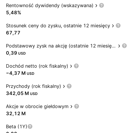
Rentowność dywidendy (wskazywana)
5,48%
Stosunek ceny do zysku, ostatnie 12 miesięcy
67,77
Podstawowy zysk na akcję (ostatnie 12 miesięcy)
0,39
USD
Dochód netto (rok fiskalny)
‪−4,37 M‬
USD
Przychody (rok fiskalny)
‪342,05 M‬
USD
Akcje w obrocie giełdowym
‪32,12 M‬
Beta (1Y)