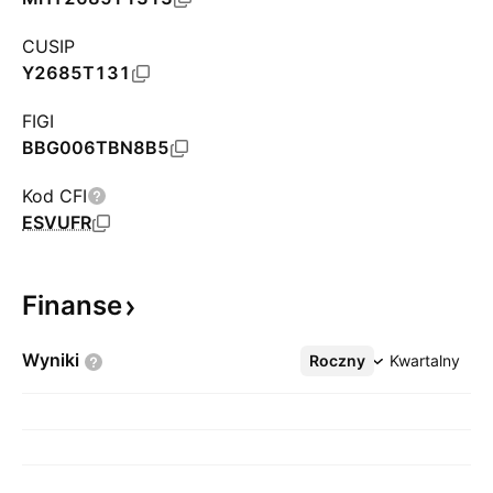
CUSIP
Y2685T131
FIGI
BBG006TBN8B5
Kod CFI
ESVUFR
Finanse
Wyniki
Roczny
Więcej
Kwartalny