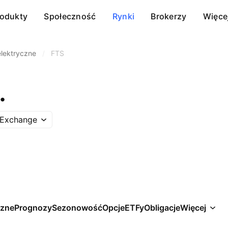
rodukty
Społeczność
Rynki
Brokerzy
Więce
elektryczne
/
FTS
.
 Exchange
czne
Prognozy
Sezonowość
Opcje
ETFy
Obligacje
Więcej