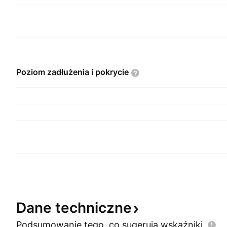
Poziom zadłużenia i
pokrycie
Dane
techniczne
Podsumowanie tego, co sugerują
wskaźniki.