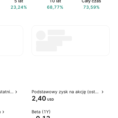
5 lat
10 lat
Cały czas
23,24%
68,77%
73,59%
Stosunek ceny do zysku, ostatnie 12 miesięcy
Podstawowy zysk na akcję (ostatnie 12 miesięcy)
2,40
USD
m
Beta (1Y)