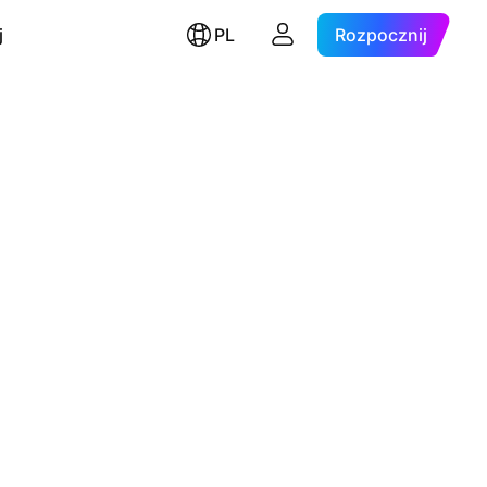
j
PL
Rozpocznij