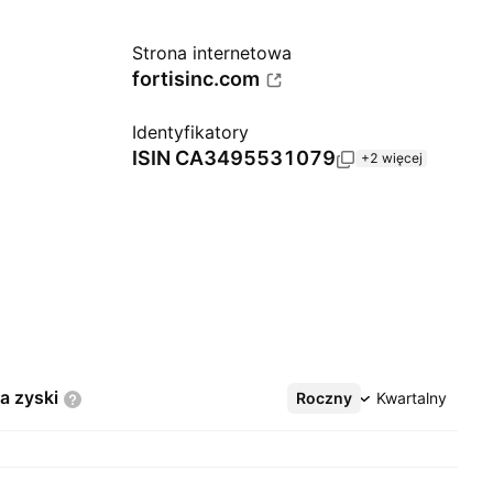
Strona internetowa
fortisinc.com
Identyfikatory
ISIN
CA3495531079
+2 więcej
na
zyski
Roczny
Więcej
Kwartalny