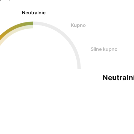
Neutralnie
Kupno
Silne kupno
Neutraln