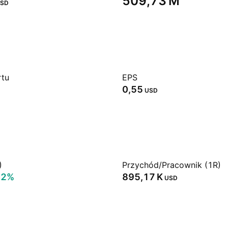
‪509,73 M‬
SD
rtu
EPS
0,55
USD
)
Przychód/Pracownik (1R)
02%
‪895,17 K‬
USD