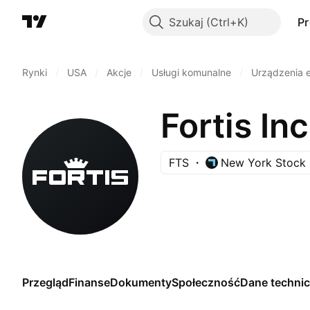
Szukaj
P
Rynki
/
USA
/
Akcje
/
Usługi komunalne
/
Urządzenia 
Fortis Inc
FTS
New York Stock
Przegląd
Finanse
Dokumenty
Społeczność
Dane techni