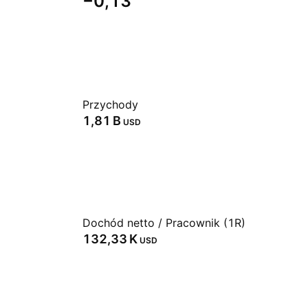
−0,13
Przychody
‪1,81 B‬
USD
Dochód netto / Pracownik (1R)
‪132,33 K‬
USD