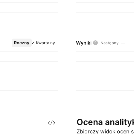
Wyniki
Roczny
Więcej
Kwartalny
Następny
:
—
Ocena
analit
Zbiorczy widok ocen
s