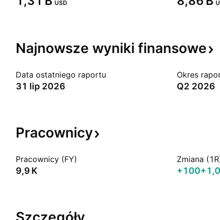
‪1,31 B‬
‪8,86 B‬
USD
U
Najnowsze wyniki
finansowe
Data ostatniego raportu
Okres rapo
31 lip 2026
Q2 2026
Pracownicy
Pracownicy (FY)
Zmiana (1R
‪9,9 K‬
+100
+1,
Szczegóły