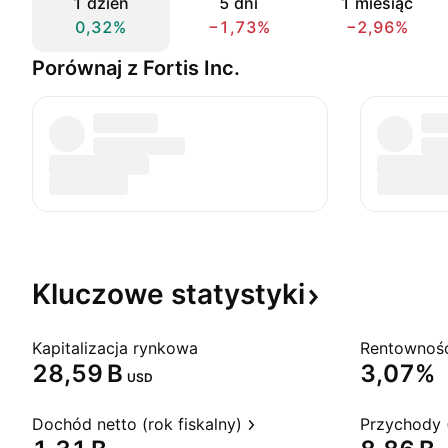
1 dzień
5 dni
1 miesiąc
0,32%
−1,73%
−2,96%
Porównaj z Fortis Inc.
Kluczowe
statystyki
Kapitalizacja rynkowa
‪28,59 B‬
3,07%
USD
Dochód netto (rok fiskalny)
Przychody (