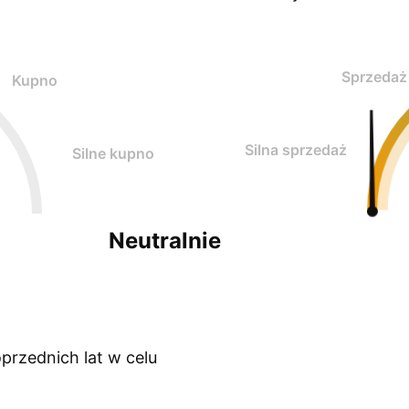
Sprzedaż
Kupno
Silna sprzedaż
Silne kupno
Neutralnie
przednich lat w celu