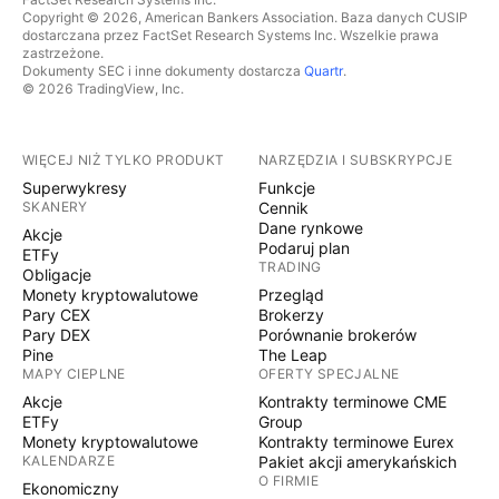
Copyright © 2026, American Bankers Association. Baza danych CUSIP
dostarczana przez FactSet Research Systems Inc. Wszelkie prawa
zastrzeżone.
Dokumenty SEC i inne dokumenty dostarcza
Quartr
.
© 2026 TradingView, Inc.
WIĘCEJ NIŻ TYLKO PRODUKT
NARZĘDZIA I SUBSKRYPCJE
Superwykresy
Funkcje
SKANERY
Cennik
Dane rynkowe
Akcje
Podaruj plan
ETFy
TRADING
Obligacje
Monety kryptowalutowe
Przegląd
Pary CEX
Brokerzy
Pary DEX
Porównanie brokerów
Pine
The Leap
MAPY CIEPLNE
OFERTY SPECJALNE
Akcje
Kontrakty terminowe CME
ETFy
Group
Monety kryptowalutowe
Kontrakty terminowe Eurex
KALENDARZE
Pakiet akcji amerykańskich
O FIRMIE
Ekonomiczny