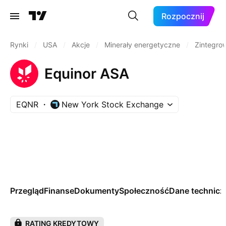
Rozpocznij
Rynki
/
USA
/
Akcje
/
Minerały energetyczne
/
Zintegro
Equinor ASA
EQNR
New York Stock Exchange
Przegląd
Finanse
Dokumenty
Społeczność
Dane technicz
RATING KREDYTOWY