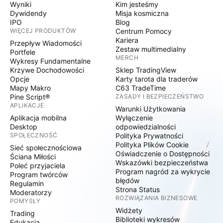
Wyniki
Kim jesteśmy
Dywidendy
Misja kosmiczna
IPO
Blog
WIĘCEJ PRODUKTÓW
Centrum Pomocy
Kariera
Przepływ Wiadomości
Zestaw multimedialny
Portfele
MERCH
Wykresy Fundamentalne
Krzywe Dochodowości
Sklep TradingView
Opcje
Karty tarota dla traderów
Mapy Makro
C63 TradeTime
Pine Script®
ZASADY I BEZPIECZEŃSTWO
APLIKACJE
Warunki Użytkowania
Aplikacja mobilna
Wyłączenie
Desktop
odpowiedzialności
SPOŁECZNOŚĆ
Polityka Prywatności
Polityka Plików Cookie
Sieć społecznościowa
Oświadczenie o Dostępności
Ściana Miłości
Wskazówki bezpieczeństwa
Poleć przyjaciela
Program nagród za wykrycie
Program twórców
błędów
Regulamin
Strona Status
Moderatorzy
ROZWIĄZANIA BIZNESOWE
POMYSŁY
Widżety
Trading
Biblioteki wykresów
Edukacja