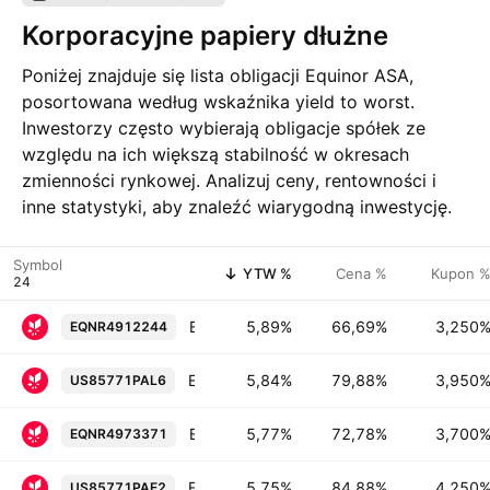
Korporacyjne papiery dłużne
Poniżej znajduje się lista obligacji Equinor ASA,
posortowana według wskaźnika yield to worst.
Inwestorzy często wybierają obligacje spółek ze
względu na ich większą stabilność w okresach
zmienności rynkowej. Analizuj ceny, rentowności i
inne statystyki, aby znaleźć wiarygodną inwestycję.
Symbol
YTW %
Cena %
Kupon 
Equinor ASA 3.25% 18-NOV-2049
5,89%
66,69%
3,250
EQNR4912244
Equinor ASA 3.95% 15-MAY-2043
5,84%
79,88%
3,950
US85771PAL6
Equinor ASA 3.7% 06-APR-2050
5,77%
72,78%
3,700
EQNR4973371
Equinor ASA 4.25% 23-NOV-2041
5,75%
84,88%
4,250
US85771PAE2