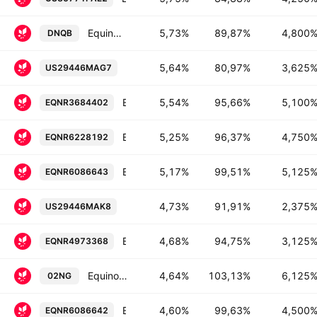
Equinor ASA 4.8% 08-NOV-2043
5,73%
89,87%
4,800
DNQB
Equinor ASA 3.625% 06-APR-2040
5,64%
80,97%
3,625
US29446MAG7
Equinor ASA 5.1% 17-AUG-2040
5,54%
95,66%
5,100
EQNR3684402
Equinor ASA 4.75% 14-NOV-2035
5,25%
96,37%
4,750
EQNR6228192
Equinor ASA 5.125% 03-JUN-2035
5,17%
99,51%
5,125
EQNR6086643
Equinor ASA 2.375% 22-MAY-2030
4,73%
91,91%
2,375
US29446MAK8
Equinor ASA 3.125% 06-APR-2030
4,68%
94,75%
3,125
EQNR4973368
Equinor ASA 6.125% 27-NOV-2028
4,64%
103,13%
6,125
02NG
Equinor ASA 4.5% 03-SEP-2030
4,60%
99,63%
4,500
EQNR6086642