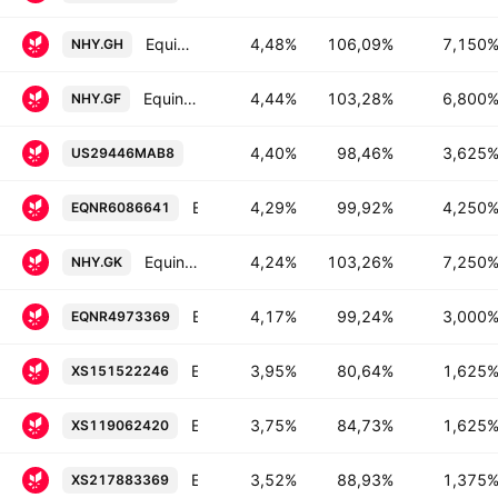
Equinor ASA 7.15% 15-JAN-2029
4,48%
106,09%
7,150
NHY.GH
Equinor ASA 6.8% 15-JAN-2028
4,44%
103,28%
6,800
NHY.GF
Equinor ASA 3.625% 10-SEP-2028
4,40%
98,46%
3,625
US29446MAB8
Equinor ASA 4.25% 02-JUN-2028
4,29%
99,92%
4,250
EQNR6086641
Equinor ASA 7.25% 23-SEP-2027
4,24%
103,26%
7,250
NHY.GK
Equinor ASA 3.0% 06-APR-2027
4,17%
99,24%
3,000
EQNR4973369
Equinor ASA 1.625% 09-NOV-2036
3,95%
80,64%
1,625
XS151522246
Equinor ASA 1.625% 17-FEB-2035
3,75%
84,73%
1,625
XS119062420
Equinor ASA 1.375% 22-MAY-2032
3,52%
88,93%
1,375
XS217883369