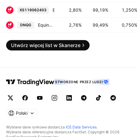
Equinor ASA 1.25% 17-FEB-2027
2,80%
99,19%
1,250
XS119062403
Equinor ASA 0.75% 09-NOV-2026
2,76%
99,49%
0,750
DNQG
Utwórz więcej list w Skanerze
STWORZONE PRZEZ LUDZI
Polski
Wybrane dane rynkowe dostarcza
ICE Data Services
.
Wybrane dane referencyjne dostarcza FactSet. Copyright © 2026
FactSet Research Systems Inc.