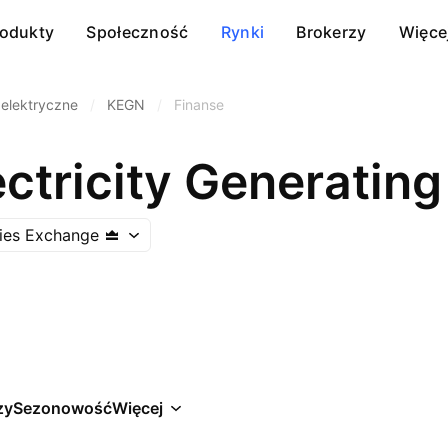
rodukty
Społeczność
Rynki
Brokerzy
Więce
elektryczne
/
KEGN
/
Finanse
ectricity Generati
ties Exchange
zy
Sezonowość
Więcej