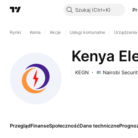
Szukaj
P
Rynki
/
Kenia
/
Akcje
/
Usługi komunalne
/
Urządzenia 
Kenya El
KEGN
Nairobi Securi
Przegląd
Finanse
Społeczność
Dane techniczne
Progno