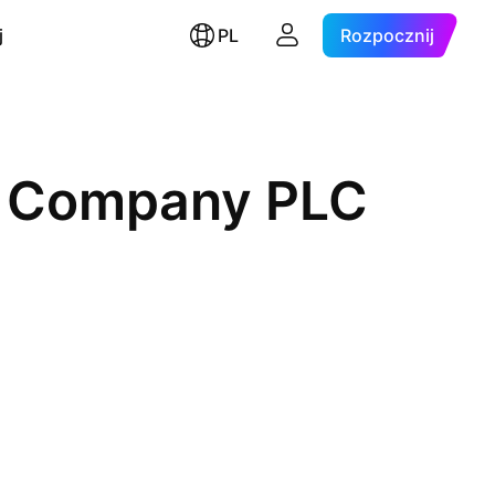
j
PL
Rozpocznij
ng Company PLC