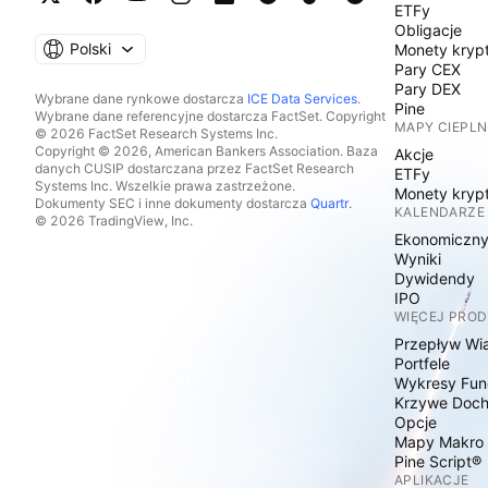
ETFy
Obligacje
Polski
Monety kryp
Pary CEX
Pary DEX
Wybrane dane rynkowe dostarcza
ICE Data Services
.
Pine
Wybrane dane referencyjne dostarcza FactSet. Copyright
MAPY CIEPLN
© 2026 FactSet Research Systems Inc.
Copyright © 2026, American Bankers Association. Baza
Akcje
danych CUSIP dostarczana przez FactSet Research
ETFy
Systems Inc. Wszelkie prawa zastrzeżone.
Monety kryp
Dokumenty SEC i inne dokumenty dostarcza
Quartr
.
KALENDARZE
© 2026 TradingView, Inc.
Ekonomiczn
Wyniki
Dywidendy
IPO
WIĘCEJ PRO
Przepływ Wi
Portfele
Wykresy Fun
Krzywe Doc
Opcje
Mapy Makro
Pine Script®
APLIKACJE