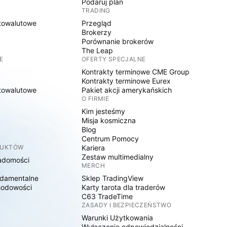
Podaruj plan
TRADING
towalutowe
Przegląd
Brokerzy
Porównanie brokerów
The Leap
E
OFERTY SPECJALNE
Kontrakty terminowe CME Group
Kontrakty terminowe Eurex
towalutowe
Pakiet akcji amerykańskich
O FIRMIE
y
Kim jesteśmy
Misja kosmiczna
Blog
Centrum Pomocy
DUKTÓW
Kariera
Zestaw multimedialny
adomości
MERCH
damentalne
Sklep TradingView
hodowości
Karty tarota dla traderów
C63 TradeTime
ZASADY I BEZPIECZEŃSTWO
Warunki Użytkowania
Wyłączenie odpowiedzialności