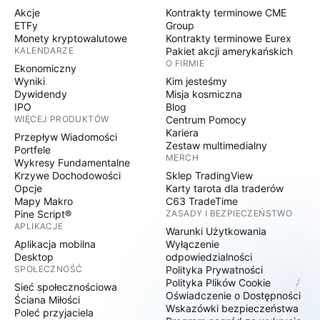
Akcje
Kontrakty terminowe CME
ETFy
Group
Monety kryptowalutowe
Kontrakty terminowe Eurex
KALENDARZE
Pakiet akcji amerykańskich
O FIRMIE
Ekonomiczny
Wyniki
Kim jesteśmy
Dywidendy
Misja kosmiczna
IPO
Blog
WIĘCEJ PRODUKTÓW
Centrum Pomocy
Kariera
Przepływ Wiadomości
Zestaw multimedialny
Portfele
MERCH
Wykresy Fundamentalne
Krzywe Dochodowości
Sklep TradingView
Opcje
Karty tarota dla traderów
Mapy Makro
C63 TradeTime
Pine Script®
ZASADY I BEZPIECZEŃSTWO
APLIKACJE
Warunki Użytkowania
Aplikacja mobilna
Wyłączenie
Desktop
odpowiedzialności
SPOŁECZNOŚĆ
Polityka Prywatności
Polityka Plików Cookie
Sieć społecznościowa
Oświadczenie o Dostępności
Ściana Miłości
Wskazówki bezpieczeństwa
Poleć przyjaciela