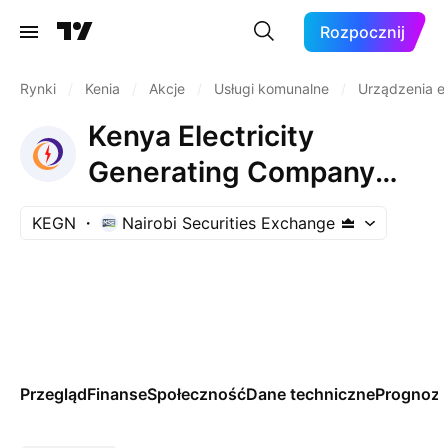
Rozpocznij
Rynki
/
Kenia
/
Akcje
/
Usługi komunalne
/
Urządzenia e
Kenya Electricity
Generating Company
PLC
KEGN
Nairobi Securities Exchange
Przegląd
Finanse
Społeczność
Dane techniczne
Prognoz