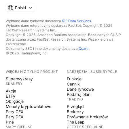
Polski
Wybrane dane rynkowe dostarcza
ICE Data Services
.
Wybrane dane referencyjne dostarcza FactSet. Copyright © 2026
FactSet Research Systems Inc.
Copyright © 2026, American Bankers Association. Baza danych CUSIP
dostarczana przez FactSet Research Systems Inc. Wszelkie prawa
zastrzeżone.
Dokumenty SEC i inne dokumenty dostarcza
Quartr
.
© 2026 TradingView, Inc.
WIĘCEJ NIŻ TYLKO PRODUKT
NARZĘDZIA I SUBSKRYPCJE
Superwykresy
Funkcje
SKANERY
Cennik
Dane rynkowe
Akcje
Podaruj plan
ETFy
TRADING
Obligacje
Monety kryptowalutowe
Przegląd
Pary CEX
Brokerzy
Pary DEX
Porównanie brokerów
Pine
The Leap
MAPY CIEPLNE
OFERTY SPECJALNE