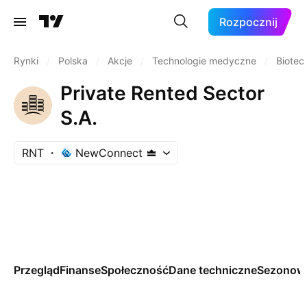
Rozpocznij
Rynki
/
Polska
/
Akcje
/
Technologie medyczne
/
Biotec
Private Rented Sector
S.A.
RNT
NewConnect
Przegląd
Finanse
Społeczność
Dane techniczne
Sezonow