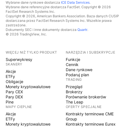
Wybrane dane rynkowe dostarcza
ICE Data Services
.
Wybrane dane referencyjne dostarcza FactSet. Copyright © 2026
FactSet Research Systems Inc.
Copyright © 2026, American Bankers Association. Baza danych CUSIP
dostarczana przez FactSet Research Systems Inc. Wszelkie prawa
zastrzeżone.
Dokumenty SEC i inne dokumenty dostarcza
Quartr
.
© 2026 TradingView, Inc.
WIĘCEJ NIŻ TYLKO PRODUKT
NARZĘDZIA I SUBSKRYPCJE
Superwykresy
Funkcje
SKANERY
Cennik
Dane rynkowe
Akcje
Podaruj plan
ETFy
TRADING
Obligacje
Monety kryptowalutowe
Przegląd
Pary CEX
Brokerzy
Pary DEX
Porównanie brokerów
Pine
The Leap
MAPY CIEPLNE
OFERTY SPECJALNE
Akcje
Kontrakty terminowe CME
ETFy
Group
Monety kryptowalutowe
Kontrakty terminowe Eurex