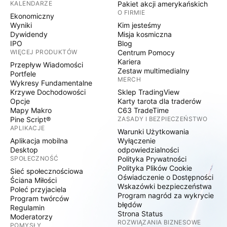
KALENDARZE
Pakiet akcji amerykańskich
O FIRMIE
Ekonomiczny
Wyniki
Kim jesteśmy
Dywidendy
Misja kosmiczna
IPO
Blog
WIĘCEJ PRODUKTÓW
Centrum Pomocy
Kariera
Przepływ Wiadomości
Zestaw multimedialny
Portfele
MERCH
Wykresy Fundamentalne
Krzywe Dochodowości
Sklep TradingView
Opcje
Karty tarota dla traderów
Mapy Makro
C63 TradeTime
Pine Script®
ZASADY I BEZPIECZEŃSTWO
APLIKACJE
Warunki Użytkowania
Aplikacja mobilna
Wyłączenie
Desktop
odpowiedzialności
SPOŁECZNOŚĆ
Polityka Prywatności
Polityka Plików Cookie
Sieć społecznościowa
Oświadczenie o Dostępności
Ściana Miłości
Wskazówki bezpieczeństwa
Poleć przyjaciela
Program nagród za wykrycie
Program twórców
błędów
Regulamin
Strona Status
Moderatorzy
ROZWIĄZANIA BIZNESOWE
POMYSŁY