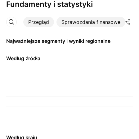
Fundamenty i statystyki
Przegląd
Sprawozdania finansowe
St
Więcej
Najważniejsze segmenty i wyniki regionalne
Według źródła
Według kraju