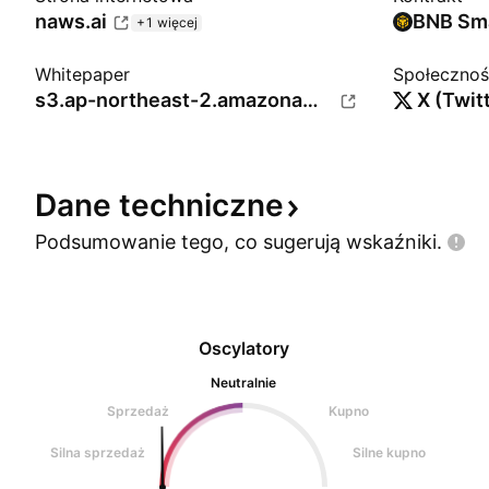
naws.ai
+1 więcej
Whitepaper
Społeczno
s3.ap-northeast-2.amazonaws.com
X (Twit
Dane
techniczne
Podsumowanie tego, co sugerują
wskaźniki.
Oscylatory
Neutralnie
Sprzedaż
Kupno
Silna sprzedaż
Silne kupno