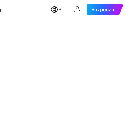
j
PL
Rozpocznij