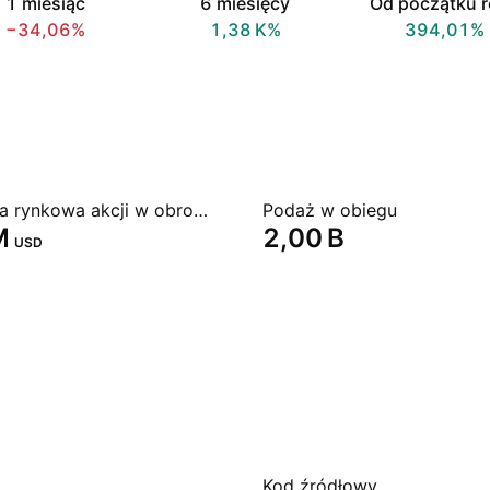
1 miesiąc
6 miesięcy
Od początku 
−34,06%
‪1,38 K‬%
394,01%
Kapitalizacja rynkowa akcji w obrocie giełdowym
Podaż w obiegu
‬
‪2,00 B‬
USD
Kod źródłowy