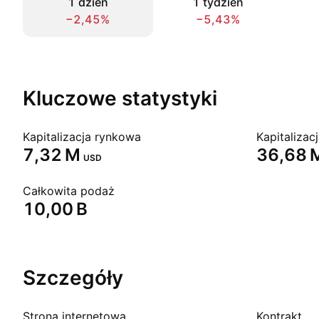
1 dzień
1 tydzień
−2,45%
−5,43%
Kluczowe statystyki
Kapitalizacja rynkowa
‪7,32 M‬
‪36,68 M
USD
Całkowita podaż
‪10,00 B‬
Szczegóły
Strona internetowa
Kontrakt