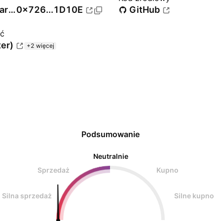
BNB Smart Chain (BEP20)
0x726...1D10E
GitHub
ść
ter)
+2 więcej
Podsumowanie
Neutralnie
Sprzedaż
Kupno
Silna sprzedaż
Silne kupno