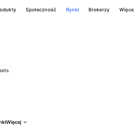
rodukty
Społeczność
Rynki
Brokerzy
Więce
sets
nki
Więcej