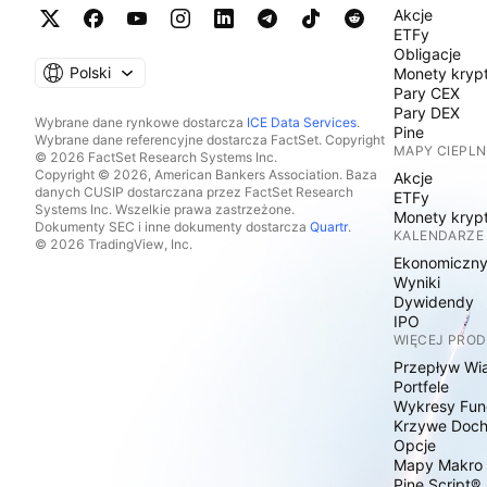
Akcje
ETFy
Obligacje
Polski
Monety kryp
Pary CEX
Pary DEX
Wybrane dane rynkowe dostarcza
ICE Data Services
.
Pine
Wybrane dane referencyjne dostarcza FactSet. Copyright
MAPY CIEPLN
© 2026 FactSet Research Systems Inc.
Copyright © 2026, American Bankers Association. Baza
Akcje
danych CUSIP dostarczana przez FactSet Research
ETFy
Systems Inc. Wszelkie prawa zastrzeżone.
Monety kryp
Dokumenty SEC i inne dokumenty dostarcza
Quartr
.
KALENDARZE
© 2026 TradingView, Inc.
Ekonomiczn
Wyniki
Dywidendy
IPO
WIĘCEJ PRO
Przepływ Wi
Portfele
Wykresy Fun
Krzywe Doc
Opcje
Mapy Makro
Pine Script®