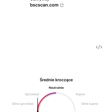
bscscan.com
Średnie kroczące
Neutralnie
Sprzedaż
Kupno
Silna sprzedaż
Silne kupno