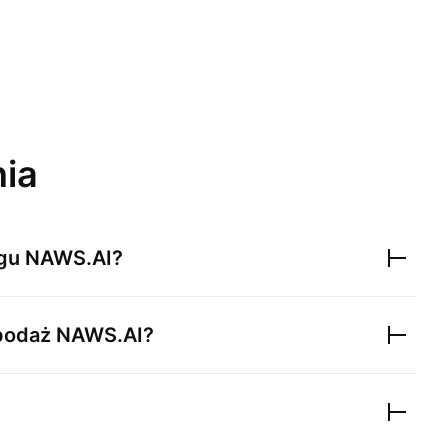
nia
egu
NAWS.AI
?
 podaż
NAWS.AI
?