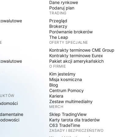
Dane rynkowe
Podaruj plan
TRADING
towalutowe
Przegląd
Brokerzy
Porównanie brokerów
The Leap
E
OFERTY SPECJALNE
Kontrakty terminowe CME Group
Kontrakty terminowe Eurex
towalutowe
Pakiet akcji amerykańskich
O FIRMIE
y
Kim jesteśmy
Misja kosmiczna
Blog
Centrum Pomocy
DUKTÓW
Kariera
Zestaw multimedialny
adomości
MERCH
damentalne
Sklep TradingView
hodowości
Karty tarota dla traderów
C63 TradeTime
ZASADY I BEZPIECZEŃSTWO