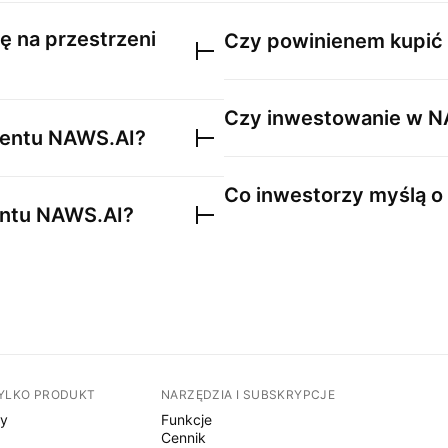
ię na przestrzeni
Czy powinienem kupić
Czy inwestowanie w
N
mentu
NAWS.AI
?
Co inwestorzy myślą o
entu
NAWS.AI
?
TYLKO PRODUKT
NARZĘDZIA I SUBSKRYPCJE
sy
Funkcje
Cennik