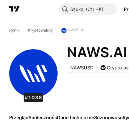
Szukaj
P
NAWS.AI
Rynki
/
Kryptowaluty
/
NAWS.AI
NAWSUSD
Crypto as
#1038
Przegląd
Społeczność
Dane techniczne
Sezonowość
Ry