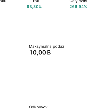
roku
1 rok
Cały czas
93,30%
266,94%
Maksymalna podaż
‪10,00 B‬
Odkrywcy