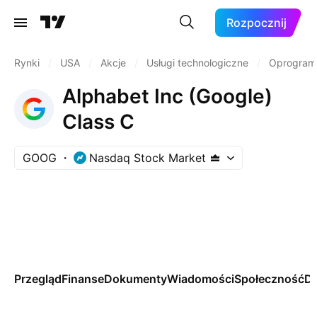
Rozpocznij
Rynki
/
USA
/
Akcje
/
Usługi technologiczne
/
Oprogramo
Alphabet Inc (Google)
Class C
GOOG
Nasdaq Stock Market
Przegląd
Finanse
Dokumenty
Wiadomości
Społeczność
Da