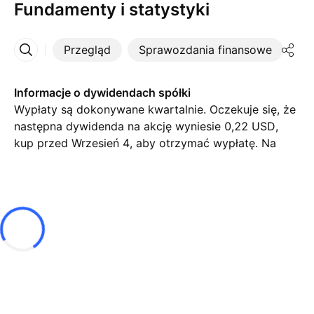
Fundamenty i statystyki
Przegląd
Sprawozdania finansowe
St
Więcej
Informacje o dywidendach spółki
Wypłaty są dokonywane kwartalnie. Oczekuje się, że
następna dywidenda na akcję wyniesie 0,22 USD,
kup przed Wrzesień 4, aby otrzymać wypłatę. Na
dzień dzisiejszy stopa dywidendy (TTM)% wynosi
0,24%.