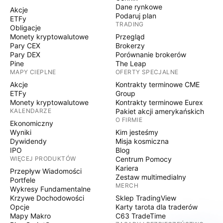
Dane rynkowe
Akcje
Podaruj plan
ETFy
TRADING
Obligacje
Monety kryptowalutowe
Przegląd
Pary CEX
Brokerzy
Pary DEX
Porównanie brokerów
Pine
The Leap
MAPY CIEPLNE
OFERTY SPECJALNE
Akcje
Kontrakty terminowe CME
ETFy
Group
Monety kryptowalutowe
Kontrakty terminowe Eurex
KALENDARZE
Pakiet akcji amerykańskich
O FIRMIE
Ekonomiczny
Wyniki
Kim jesteśmy
Dywidendy
Misja kosmiczna
IPO
Blog
WIĘCEJ PRODUKTÓW
Centrum Pomocy
Kariera
Przepływ Wiadomości
Zestaw multimedialny
Portfele
MERCH
Wykresy Fundamentalne
Krzywe Dochodowości
Sklep TradingView
Opcje
Karty tarota dla traderów
Mapy Makro
C63 TradeTime