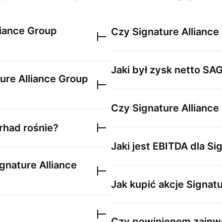
liance Group
Czy
Signature Allianc
Jaki był zysk netto
SA
ure Alliance Group
Czy
Signature Allianc
erhad
rośnie?
Jaki jest EBITDA dla
Si
gnature Alliance
Jak kupić akcje
Signatu
Czy powinienem zainw