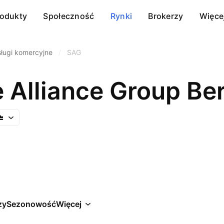
rodukty
Społeczność
Rynki
Brokerzy
Więce
ługi komercyjne
/
SAG
e Alliance Group Be
zy
Sezonowość
Więcej