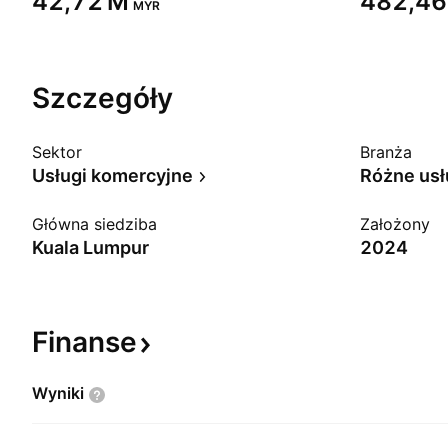
‪42,72 M‬
‪482,46
MYR
Szczegóły
Sektor
Branża
Usługi komercyjne
Różne usł
Główna siedziba
Założony
Kuala Lumpur
2024
Finanse
Wyniki