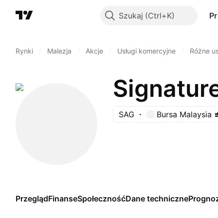
Szukaj
P
Rynki
/
Malezja
/
Akcje
/
Usługi komercyjne
/
Różne us
Signatur
SAG
Bursa Malaysia
Przegląd
Finanse
Społeczność
Dane techniczne
Progno