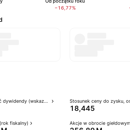
cy
Od początku roku
−16,77%
d
Rentowność dywidendy (wskazywana)
18,445
rok fiskalny)
Akcje w obrocie giełdowy