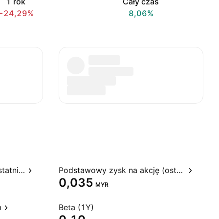
1 rok
Cały czas
−24,29%
8,06%
Stosunek ceny do zysku, ostatnie 12 miesięcy
Podstawowy zysk na akcję (ostatnie 12 miesięcy)
0,035
MYR
m
Beta (1Y)