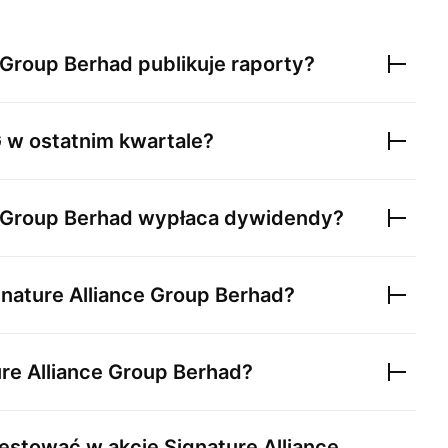
e Group Berhad
publikuje raporty?
G
w ostatnim kwartale?
e Group Berhad
wypłaca dywidendy?
gnature Alliance Group Berhad
?
re Alliance Group Berhad
?
estować w akcje
Signature Alliance