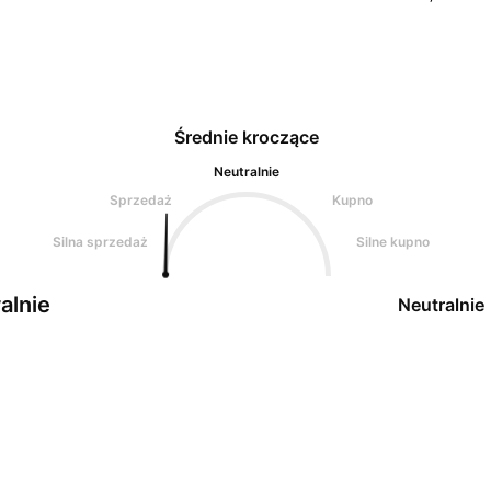
Średnie kroczące
Neutralnie
Sprzedaż
Kupno
Silna sprzedaż
Silne kupno
alnie
Neutralnie