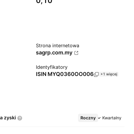
0,10
Strona internetowa
sagrp.com.my
Identyfikatory
ISIN
MYQ0360OO006
+1 więcej
na
zyski
Roczny
Więcej
Kwartalny