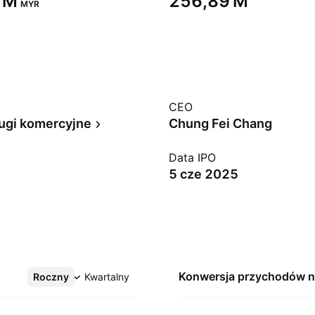
 M‬
‪256,89 M‬
MYR
CEO
ugi komercyjne
Chung Fei Chang
Data IPO
5 cze 2025
Konwersja przychodów 
Roczny
Więcej
Kwartalny