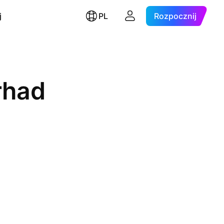
j
PL
Rozpocznij
rhad