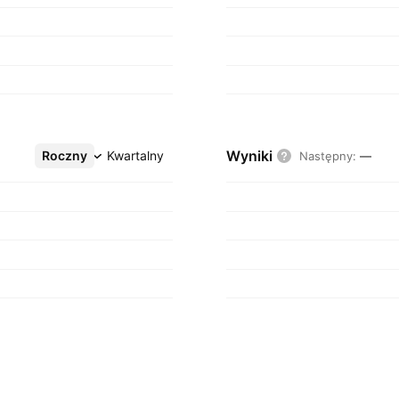
Wyniki
Roczny
Więcej
Kwartalny
Następny
:
—