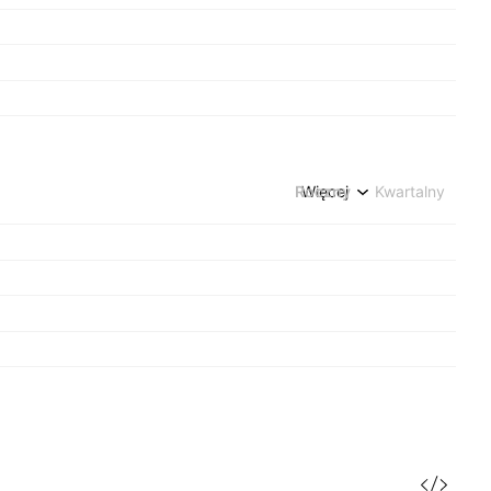
Roczny
Więcej
Kwartalny