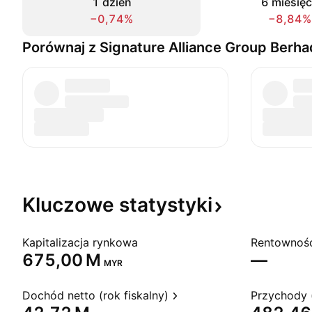
1 dzień
6 miesię
−0,74%
−8,84%
Porównaj z Signature Alliance Group Berha
Kluczowe
statystyki
Kapitalizacja rynkowa
‪675,00 M‬
—
MYR
Dochód netto (rok fiskalny)
Przychody (