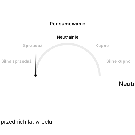
Podsumowanie
Neutralnie
Sprzedaż
Kupno
Silna sprzedaż
Silne kupno
Neutr
przednich lat w celu