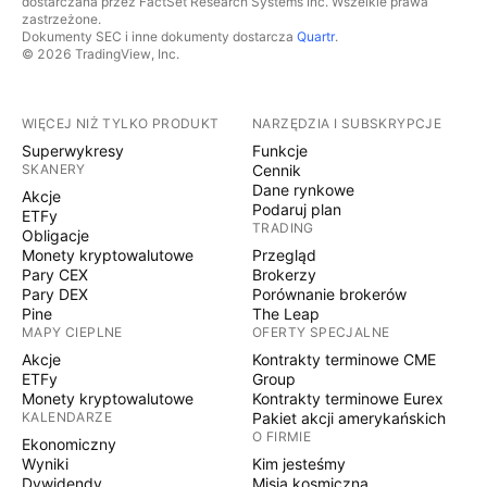
dostarczana przez FactSet Research Systems Inc. Wszelkie prawa
zastrzeżone.
Dokumenty SEC i inne dokumenty dostarcza
Quartr
.
© 2026 TradingView, Inc.
WIĘCEJ NIŻ TYLKO PRODUKT
NARZĘDZIA I SUBSKRYPCJE
Superwykresy
Funkcje
SKANERY
Cennik
Dane rynkowe
Akcje
Podaruj plan
ETFy
TRADING
Obligacje
Monety kryptowalutowe
Przegląd
Pary CEX
Brokerzy
Pary DEX
Porównanie brokerów
Pine
The Leap
MAPY CIEPLNE
OFERTY SPECJALNE
Akcje
Kontrakty terminowe CME
ETFy
Group
Monety kryptowalutowe
Kontrakty terminowe Eurex
KALENDARZE
Pakiet akcji amerykańskich
O FIRMIE
Ekonomiczny
Wyniki
Kim jesteśmy
Dywidendy
Misja kosmiczna