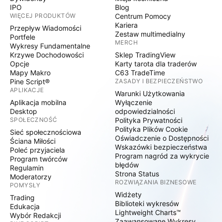
IPO
Blog
WIĘCEJ PRODUKTÓW
Centrum Pomocy
Kariera
Przepływ Wiadomości
Zestaw multimedialny
Portfele
MERCH
Wykresy Fundamentalne
Krzywe Dochodowości
Sklep TradingView
Opcje
Karty tarota dla traderów
Mapy Makro
C63 TradeTime
Pine Script®
ZASADY I BEZPIECZEŃSTWO
APLIKACJE
Warunki Użytkowania
Aplikacja mobilna
Wyłączenie
Desktop
odpowiedzialności
SPOŁECZNOŚĆ
Polityka Prywatności
Polityka Plików Cookie
Sieć społecznościowa
Oświadczenie o Dostępności
Ściana Miłości
Wskazówki bezpieczeństwa
Poleć przyjaciela
Program nagród za wykrycie
Program twórców
błędów
Regulamin
Strona Status
Moderatorzy
ROZWIĄZANIA BIZNESOWE
POMYSŁY
Widżety
Trading
Biblioteki wykresów
Edukacja
Lightweight Charts™
Wybór Redakcji
Zaawansowane Wykresy