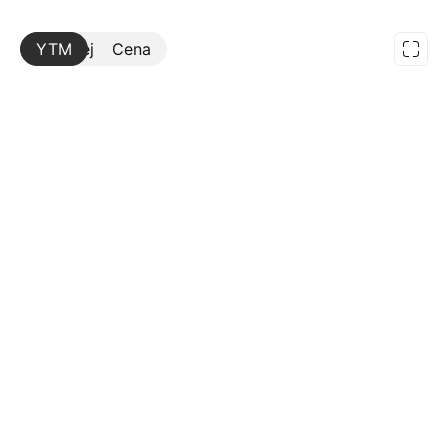
YTM
Więcej
Cena