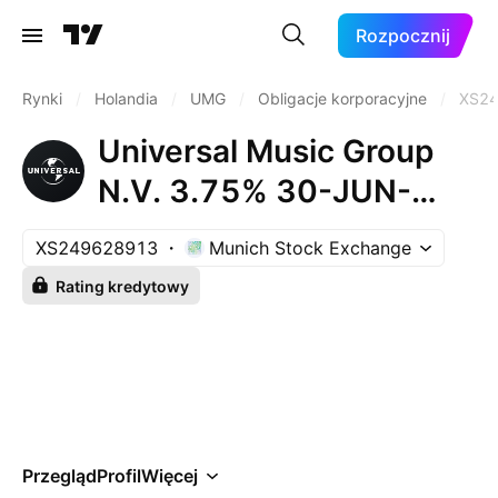
Rozpocznij
Rynki
/
Holandia
/
UMG
/
Obligacje korporacyjne
/
XS2
Universal Music Group
N.V. 3.75% 30-JUN-
2032
XS249628913
Munich Stock Exchange
Rating kredytowy
Przegląd
Profil
Więcej