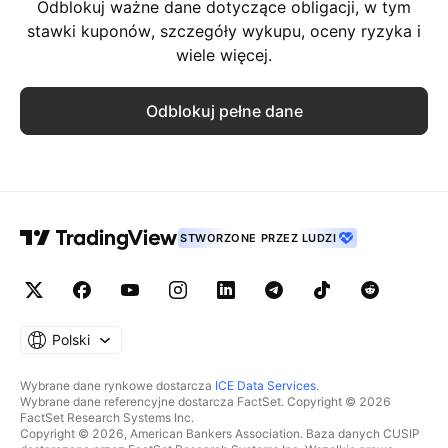
Odblokuj ważne dane dotyczące obligacji, w tym
stawki kuponów, szczegóły wykupu, oceny ryzyka i
wiele więcej.
Odblokuj pełne dane
STWORZONE PRZEZ LUDZI
Polski
Wybrane dane rynkowe dostarcza
ICE Data Services
.
Wybrane dane referencyjne dostarcza FactSet. Copyright © 2026
FactSet Research Systems Inc.
Copyright © 2026, American Bankers Association. Baza danych CUSIP