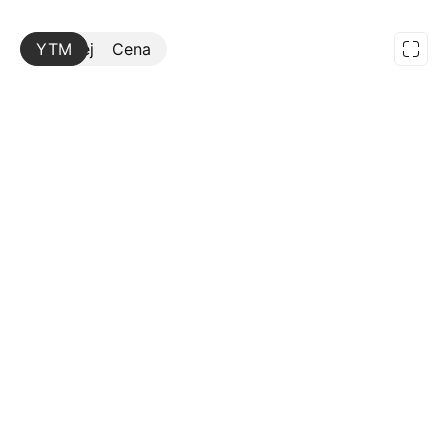
YTM
Więcej
Cena