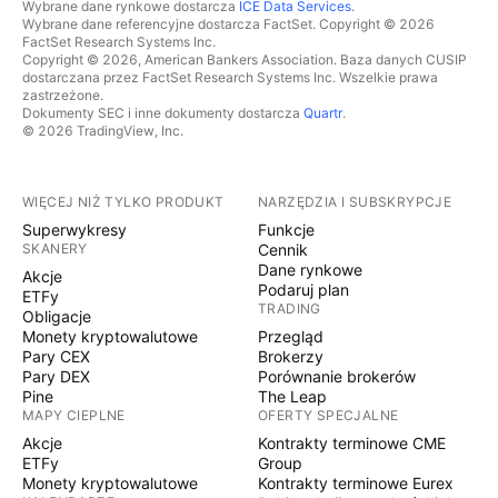
Wybrane dane rynkowe dostarcza
ICE Data Services
.
Wybrane dane referencyjne dostarcza FactSet. Copyright © 2026
FactSet Research Systems Inc.
Copyright © 2026, American Bankers Association. Baza danych CUSIP
dostarczana przez FactSet Research Systems Inc. Wszelkie prawa
zastrzeżone.
Dokumenty SEC i inne dokumenty dostarcza
Quartr
.
© 2026 TradingView, Inc.
WIĘCEJ NIŻ TYLKO PRODUKT
NARZĘDZIA I SUBSKRYPCJE
Superwykresy
Funkcje
SKANERY
Cennik
Dane rynkowe
Akcje
Podaruj plan
ETFy
TRADING
Obligacje
Monety kryptowalutowe
Przegląd
Pary CEX
Brokerzy
Pary DEX
Porównanie brokerów
Pine
The Leap
MAPY CIEPLNE
OFERTY SPECJALNE
Akcje
Kontrakty terminowe CME
ETFy
Group
Monety kryptowalutowe
Kontrakty terminowe Eurex