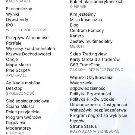
KALENDARZE
Pakiet akcji amerykańskich
O FIRMIE
Ekonomiczny
Wyniki
Kim jesteśmy
Dywidendy
Misja kosmiczna
IPO
Blog
WIĘCEJ PRODUKTÓW
Centrum Pomocy
Kariera
Przepływ Wiadomości
Zestaw multimedialny
Portfele
MERCH
Wykresy Fundamentalne
Krzywe Dochodowości
Sklep TradingView
Opcje
Karty tarota dla traderów
Mapy Makro
C63 TradeTime
Pine Script®
ZASADY I BEZPIECZEŃSTWO
APLIKACJE
Warunki Użytkowania
Aplikacja mobilna
Wyłączenie
Desktop
odpowiedzialności
SPOŁECZNOŚĆ
Polityka Prywatności
Polityka Plików Cookie
Sieć społecznościowa
Oświadczenie o Dostępności
Ściana Miłości
Wskazówki bezpieczeństwa
Poleć przyjaciela
Program nagród za wykrycie
Program twórców
błędów
Regulamin
Strona Status
Moderatorzy
ROZWIĄZANIA BIZNESOWE
POMYSŁY