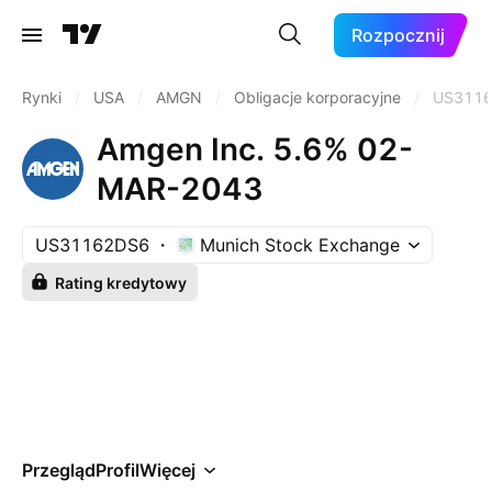
Rozpocznij
Rynki
/
USA
/
AMGN
/
Obligacje korporacyjne
/
US311
Amgen Inc. 5.6% 02-
MAR-2043
US31162DS6
Munich Stock Exchange
Rating kredytowy
Przegląd
Profil
Więcej