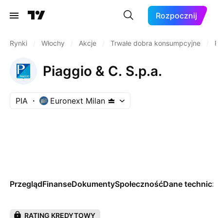
Rozpocznij
Rynki
/
Włochy
/
Akcje
/
Trwałe dobra konsumpcyjne
/
P
Piaggio & C. S.p.a.
PIA
Euronext Milan
Przegląd
Finanse
Dokumenty
Społeczność
Dane technicz
RATING KREDYTOWY