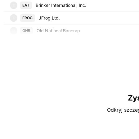
Brinker International, Inc.
EAT
E
JFrog Ltd.
FROG
F
Old National Bancorp
ONB
O
Zy
Odkryj szcze