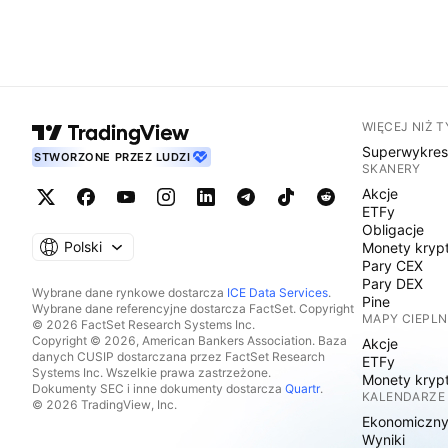
WIĘCEJ NIŻ 
Superwykre
STWORZONE PRZEZ LUDZI
SKANERY
Akcje
ETFy
Obligacje
Polski
Monety kryp
Pary CEX
Pary DEX
Wybrane dane rynkowe dostarcza
ICE Data Services
.
Pine
Wybrane dane referencyjne dostarcza FactSet. Copyright
MAPY CIEPLN
© 2026 FactSet Research Systems Inc.
Copyright © 2026, American Bankers Association. Baza
Akcje
danych CUSIP dostarczana przez FactSet Research
ETFy
Systems Inc. Wszelkie prawa zastrzeżone.
Monety kryp
Dokumenty SEC i inne dokumenty dostarcza
Quartr
.
KALENDARZE
© 2026 TradingView, Inc.
Ekonomiczn
Wyniki