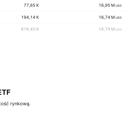
‪‪77,65 K‬‬
‪‪16,95 M‬‬
USD
‪‪194,14 K‬‬
‪‪16,74 M‬‬
USD
‪‪616,42 K‬‬
‪‪16,74 M‬‬
USD
ETF
tość rynkową.