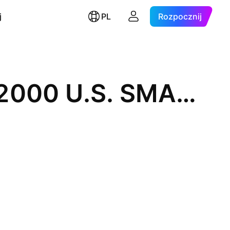
j
PL
Rozpocznij
State Street SPDR RUSSELL 2000 U.S. SMALL CAP UCITS ETF Accum Ptg USD