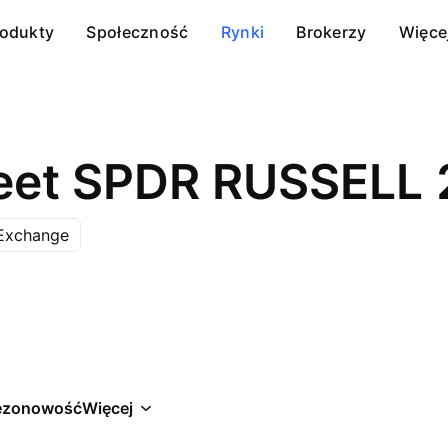
rodukty
Społeczność
Rynki
Brokerzy
Więce
Exchange
ezonowość
Więcej