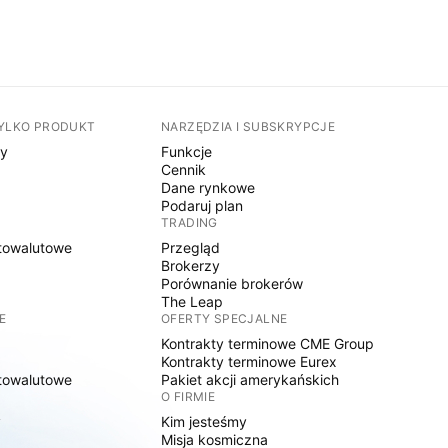
TYLKO PRODUKT
NARZĘDZIA I SUBSKRYPCJE
sy
Funkcje
Cennik
Dane rynkowe
Podaruj plan
TRADING
towalutowe
Przegląd
Brokerzy
Porównanie brokerów
The Leap
E
OFERTY SPECJALNE
Kontrakty terminowe CME Group
Kontrakty terminowe Eurex
towalutowe
Pakiet akcji amerykańskich
O FIRMIE
y
Kim jesteśmy
Misja kosmiczna