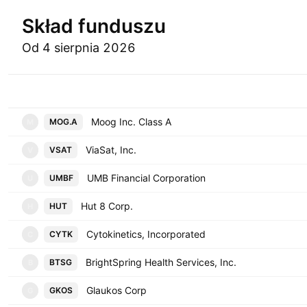
Skład funduszu
Od 4 sierpnia 2026
Symbol
Moog Inc. Class A
MOG.A
M
ViaSat, Inc.
VSAT
V
UMB Financial Corporation
UMBF
U
Hut 8 Corp.
HUT
H
Cytokinetics, Incorporated
CYTK
C
BrightSpring Health Services, Inc.
BTSG
B
Glaukos Corp
GKOS
G