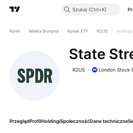
Szukaj
P
Rynki
/
Wielka Brytania
/
Rynek ETF
/
R2US
/
Holdingi
R2US
London Stock 
Przegląd
Profil
Holdingi
Społeczność
Dane techniczne
S