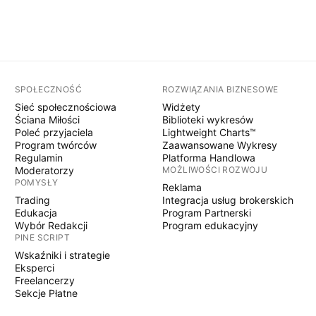
SPOŁECZNOŚĆ
ROZWIĄZANIA BIZNESOWE
Sieć społecznościowa
Widżety
Ściana Miłości
Biblioteki wykresów
Poleć przyjaciela
Lightweight Charts™
Program twórców
Zaawansowane Wykresy
Regulamin
Platforma Handlowa
Moderatorzy
MOŻLIWOŚCI ROZWOJU
POMYSŁY
Reklama
Trading
Integracja usług brokerskich
Edukacja
Program Partnerski
Wybór Redakcji
Program edukacyjny
PINE SCRIPT
Wskaźniki i strategie
Eksperci
Freelancerzy
Sekcje Płatne