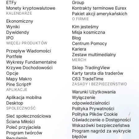
ETFy
Group
Monety kryptowalutowe
Kontrakty terminowe Eurex
KALENDARZE
Pakiet akcji amerykańskich
O FIRMIE
Ekonomiczny
Wyniki
Kim jesteśmy
Dywidendy
Misja kosmiczna
IPO
Blog
WIĘCEJ PRODUKTÓW
Centrum Pomocy
Kariera
Przepływ Wiadomości
Zestaw multimedialny
Portfele
MERCH
Wykresy Fundamentalne
Krzywe Dochodowości
Sklep TradingView
Opcje
Karty tarota dla traderów
Mapy Makro
C63 TradeTime
Pine Script®
ZASADY I BEZPIECZEŃSTWO
APLIKACJE
Warunki Użytkowania
Aplikacja mobilna
Wyłączenie
Desktop
odpowiedzialności
SPOŁECZNOŚĆ
Polityka Prywatności
Polityka Plików Cookie
Sieć społecznościowa
Oświadczenie o Dostępności
Ściana Miłości
Wskazówki bezpieczeństwa
Poleć przyjaciela
Program nagród za wykrycie
Program twórców
błędów
Regulamin