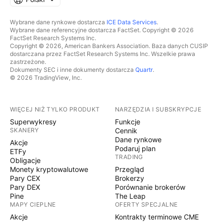
Wybrane dane rynkowe dostarcza
ICE Data Services
.
Wybrane dane referencyjne dostarcza FactSet. Copyright © 2026
FactSet Research Systems Inc.
Copyright © 2026, American Bankers Association. Baza danych CUSIP
dostarczana przez FactSet Research Systems Inc. Wszelkie prawa
zastrzeżone.
Dokumenty SEC i inne dokumenty dostarcza
Quartr
.
© 2026 TradingView, Inc.
WIĘCEJ NIŻ TYLKO PRODUKT
NARZĘDZIA I SUBSKRYPCJE
Superwykresy
Funkcje
SKANERY
Cennik
Dane rynkowe
Akcje
Podaruj plan
ETFy
TRADING
Obligacje
Monety kryptowalutowe
Przegląd
Pary CEX
Brokerzy
Pary DEX
Porównanie brokerów
Pine
The Leap
MAPY CIEPLNE
OFERTY SPECJALNE
Akcje
Kontrakty terminowe CME