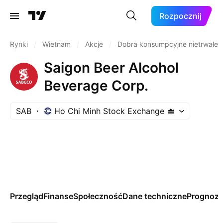
Rozpocznij
Rynki
/
Wietnam
/
Akcje
/
Dobra konsumpcyjne nietrwałe
Saigon Beer Alcohol
Beverage Corp.
SAB
Ho Chi Minh Stock Exchange
Przegląd
Finanse
Społeczność
Dane techniczne
Prognoz