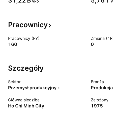
‪31,22 B‬
‪5,76 T‬
VND
V
Pracownicy
Pracownicy (FY)
Zmiana (1R
160
0
Szczegóły
Sektor
Branża
Przemysł produkcyjny
Produkcja
Główna siedziba
Założony
Ho Chi Minh City
1975