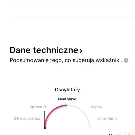
Dane
techniczne
Podsumowanie tego, co sugerują
wskaźniki.
Oscylatory
Neutralnie
Sprzedaż
Kupno
Silna sprzedaż
Silne kupno