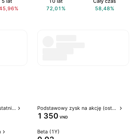
5 lat
10 lat
Cały czas
45,96%
72,01%
58,48%
Stosunek ceny do zysku, ostatnie 12 miesięcy
Podstawowy zysk na akcję (ostatnie 12 miesięcy)
1 350
VND
m
Beta (1Y)