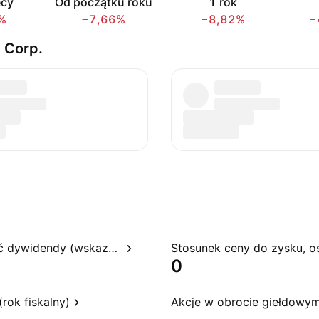
ęcy
Od początku roku
1 rok
%
−7,66%
−8,82%
−
 Corp.
Rentowność dywidendy (wskazywana)
0
rok fiskalny)
Akcje w obrocie giełdowy