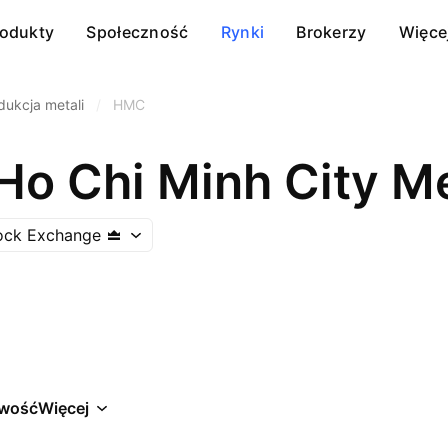
rodukty
Społeczność
Rynki
Brokerzy
Więce
dukcja metali
/
HMC
Ho Chi Minh City Me
ock Exchange
wość
Więcej