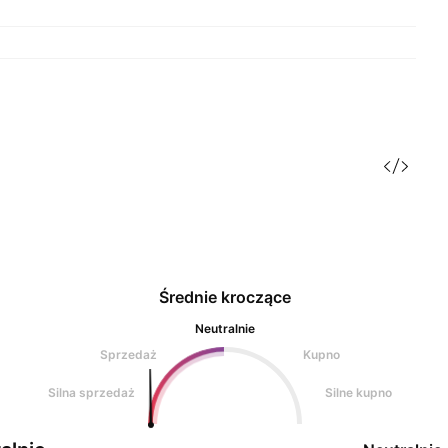
Średnie kroczące
Neutralnie
Sprzedaż
Kupno
Silna sprzedaż
Silne kupno