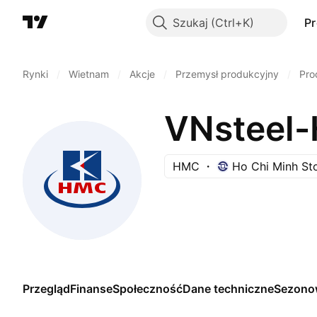
Szukaj
P
Rynki
/
Wietnam
/
Akcje
/
Przemysł produkcyjny
/
Pro
VNsteel-
HMC
Ho Chi Minh St
Przegląd
Finanse
Społeczność
Dane techniczne
Sezono