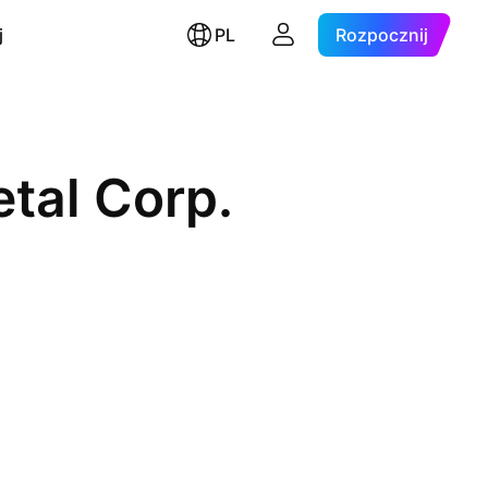
j
PL
Rozpocznij
tal Corp.