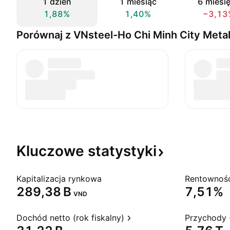
1 dzień
1 miesiąc
6 miesi
1,88%
1,40%
−3,13
Porównaj z VNsteel-Ho Chi Minh City Metal
Kluczowe
statystyki
Kapitalizacja rynkowa
‪289,38 B‬
7,51%
VND
Dochód netto (rok fiskalny)
Przychody (