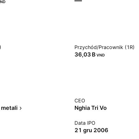
—
ND
)
Przychód/Pracownik (1R)
‪36,03 B‬
VND
CEO
 metali
Nghia Tri Vo
Data IPO
21 gru 2006