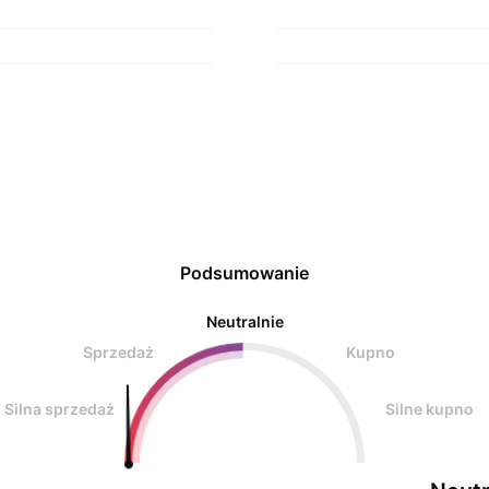
Podsumowanie
Neutralnie
Sprzedaż
Kupno
Silna sprzedaż
Silne kupno