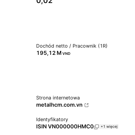
0,02
Dochód netto / Pracownik (1R)
‪195,12 M‬
VND
Strona internetowa
metalhcm.com.vn
Identyfikatory
ISIN
VN000000HMC0
+1 więcej