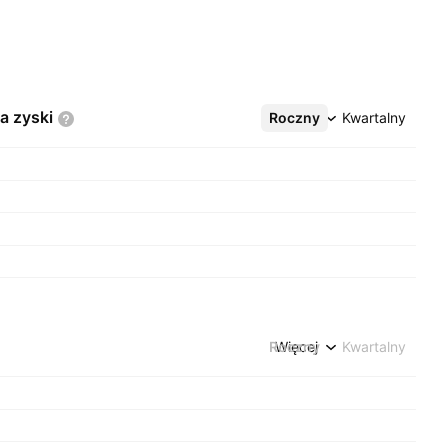
na
zyski
Roczny
Więcej
Kwartalny
Roczny
Więcej
Kwartalny