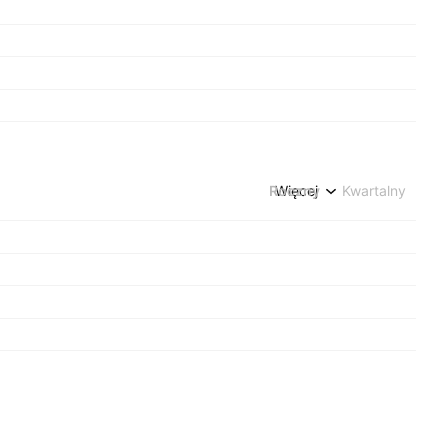
Roczny
Więcej
Kwartalny