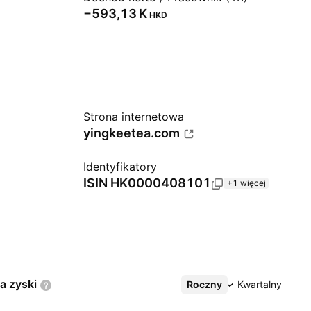
‪−593,13 K‬
HKD
Strona internetowa
yingkeetea.com
Identyfikatory
ISIN
HK0000408101
+1 więcej
na
zyski
Roczny
Więcej
Kwartalny