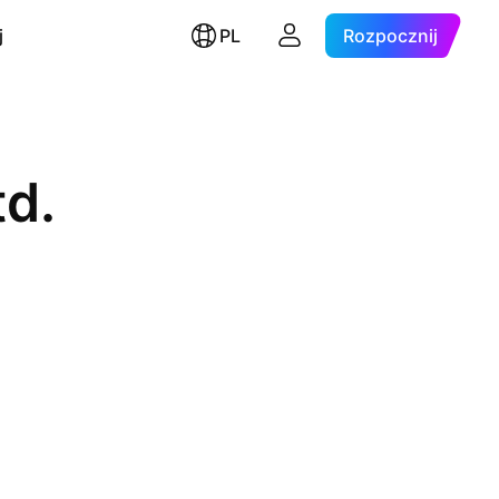
j
PL
Rozpocznij
td.