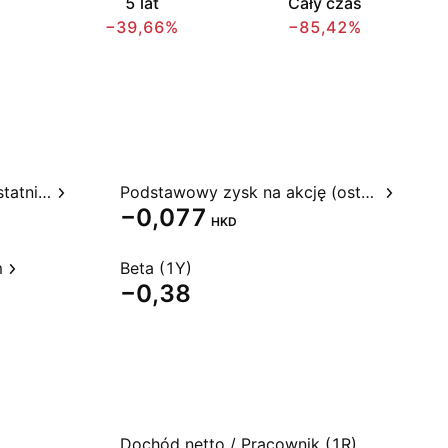
5 lat
Cały czas
−39,66%
−85,42%
Stosunek ceny do zysku, ostatnie 12 miesięcy
Podstawowy zysk na akcję (ostatnie 12 miesięcy)
−0,077
HKD
m
Beta (1Y)
−0,38
Dochód netto / Pracownik (1R)