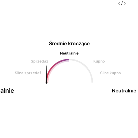
Średnie kroczące
Neutralnie
Sprzedaż
Kupno
Silna sprzedaż
Silne kupno
alnie
Neutralnie