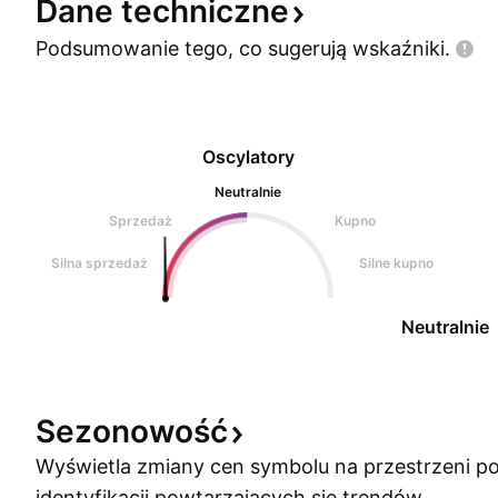
Dane
techniczne
Podsumowanie tego, co sugerują
wskaźniki.
Oscylatory
Neutralnie
Sprzedaż
Kupno
Silna sprzedaż
Silne kupno
Neutralnie
Sezonowość
Wyświetla zmiany cen symbolu na przestrzeni po
identyfikacji powtarzających się trendów.