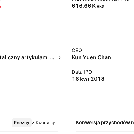
%
‪616,66 K‬
HKD
CEO
Handel detaliczny artykułami spożywczymi
Kun Yuen Chan
Data IPO
16 kwi 2018
Konwersja przychodów 
Roczny
Więcej
Kwartalny