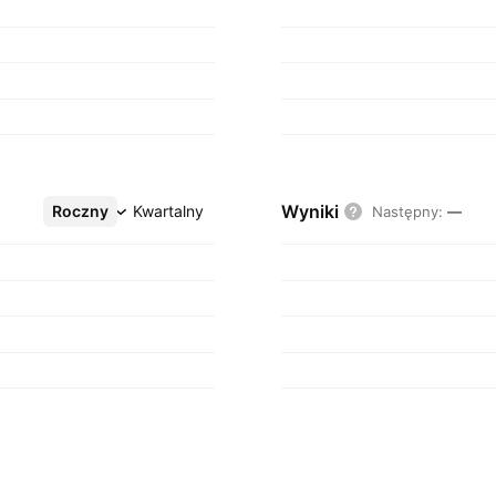
Wyniki
Roczny
Więcej
Kwartalny
Następny
:
—