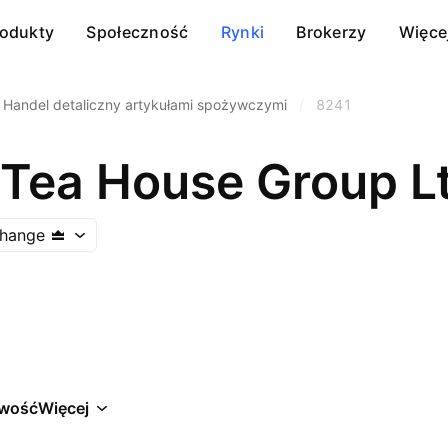
rodukty
Społeczność
Rynki
Brokerzy
Więce
Handel detaliczny artykułami spożywczymi
/
8241
 Tea House Group L
hange
wość
Więcej