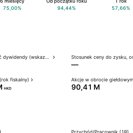
6 miesięcy
Od początku roku
1 rok
75,00%
94,44%
57,66%
Rentowność dywidendy (wskazywana)
—
rok fiskalny)
Akcje w obrocie giełdowy
‬
‪90,41 M‬
HKD
)
Przychód/Pracownik (1R)