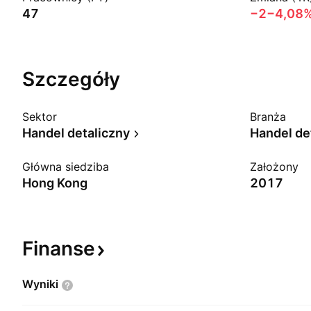
47
−2
−4,08
Szczegóły
Sektor
Branża
Handel detaliczny
Główna siedziba
Założony
Hong Kong
2017
Finanse
Wyniki