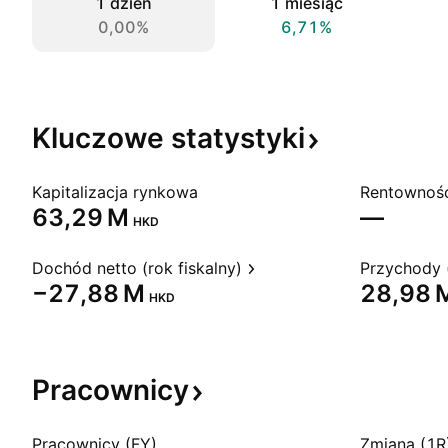
1 dzień
1 miesiąc
0,00%
6,71%
Kluczowe
statystyki
Kapitalizacja rynkowa
‪63,29 M‬
—
HKD
Dochód netto (rok fiskalny)
Przychody (
‪−27,88 M‬
‪28,98 M
HKD
Pracownicy
Pracownicy (FY)
Zmiana (1R