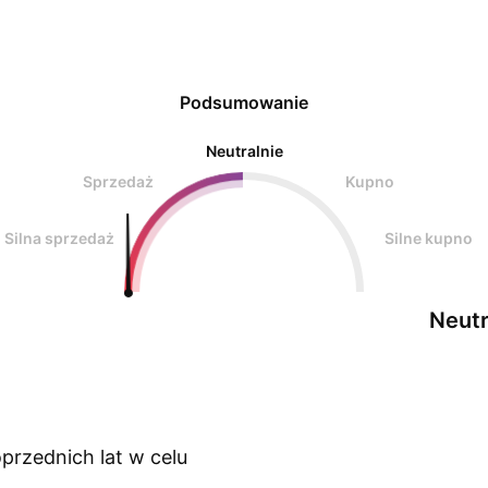
Podsumowanie
Neutralnie
Sprzedaż
Kupno
Silna sprzedaż
Silne kupno
Neutr
przednich lat w celu