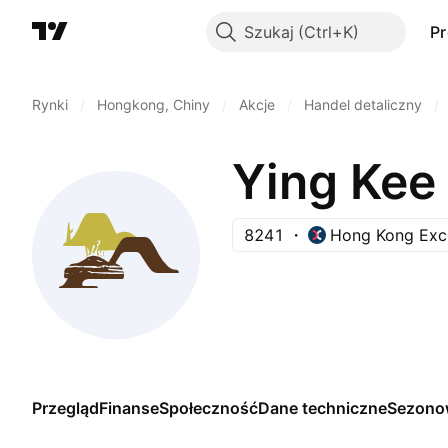
Szukaj
P
Rynki
/
Hongkong, Chiny
/
Akcje
/
Handel detaliczny
/
Ying Kee
8241
Hong Kong Exc
Przegląd
Finanse
Społeczność
Dane techniczne
Sezono