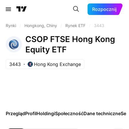
Rozpocznij
Rynki
/
Hongkong, Chiny
/
Rynek ETF
/
3443
CSOP FTSE Hong Kong
Equity ETF
3443
Hong Kong Exchange
Przegląd
Profil
Holdingi
Społeczność
Dane techniczne
Se