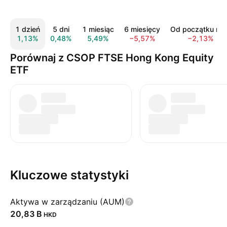
1 dzień
5 dni
1 miesiąc
6 miesięcy
Od początku rok
1,13%
0,48%
5,49%
−5,57%
−2,13%
Porównaj z CSOP FTSE Hong Kong Equity
ETF
Kluczowe statystyki
Aktywa w zarządzaniu (AUM)
‪20,83 B‬
HKD