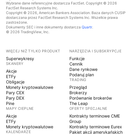
Wybrane dane referencyjne dostarcza FactSet. Copyright © 2026
FactSet Research Systems Inc.
Copyright © 2026, American Bankers Association. Baza danych CUSIP
dostarczana przez FactSet Research Systems Inc. Wszelkie prawa
zastrzeżone.
Dokumenty SEC i inne dokumenty dostarcza
Quartr
.
© 2026 TradingView, Inc.
WIĘCEJ NIŻ TYLKO PRODUKT
NARZĘDZIA I SUBSKRYPCJE
Superwykresy
Funkcje
SKANERY
Cennik
Dane rynkowe
Akcje
Podaruj plan
ETFy
TRADING
Obligacje
Monety kryptowalutowe
Przegląd
Pary CEX
Brokerzy
Pary DEX
Porównanie brokerów
Pine
The Leap
MAPY CIEPLNE
OFERTY SPECJALNE
Akcje
Kontrakty terminowe CME
ETFy
Group
Monety kryptowalutowe
Kontrakty terminowe Eurex
KALENDARZE
Pakiet akcji amerykańskich