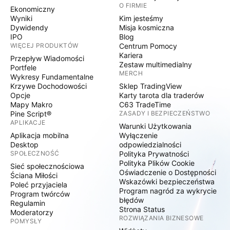
O FIRMIE
Ekonomiczny
Wyniki
Kim jesteśmy
Dywidendy
Misja kosmiczna
IPO
Blog
WIĘCEJ PRODUKTÓW
Centrum Pomocy
Kariera
Przepływ Wiadomości
Zestaw multimedialny
Portfele
MERCH
Wykresy Fundamentalne
Krzywe Dochodowości
Sklep TradingView
Opcje
Karty tarota dla traderów
Mapy Makro
C63 TradeTime
Pine Script®
ZASADY I BEZPIECZEŃSTWO
APLIKACJE
Warunki Użytkowania
Aplikacja mobilna
Wyłączenie
Desktop
odpowiedzialności
SPOŁECZNOŚĆ
Polityka Prywatności
Polityka Plików Cookie
Sieć społecznościowa
Oświadczenie o Dostępności
Ściana Miłości
Wskazówki bezpieczeństwa
Poleć przyjaciela
Program nagród za wykrycie
Program twórców
błędów
Regulamin
Strona Status
Moderatorzy
ROZWIĄZANIA BIZNESOWE
POMYSŁY