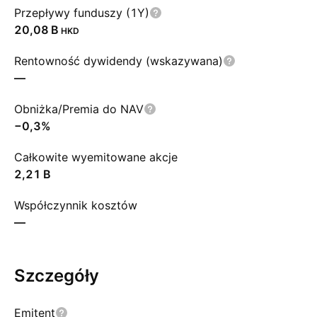
Przepływy funduszy (1Y)
‪20,08 B‬
HKD
Rentowność dywidendy (wskazywana)
—
Obniżka/Premia do NAV
−0,3%
Całkowite wyemitowane akcje
‪2,21 B‬
Współczynnik kosztów
—
Szczegóły
Emitent