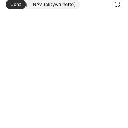
Cena
Więcej
NAV (aktywa netto)