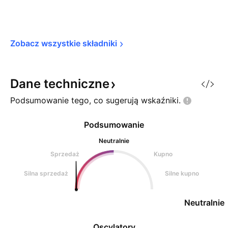
Zobacz wszystkie 
składniki
Dane
techniczne
Podsumowanie tego, co sugerują
wskaźniki.
Podsumowanie
Neutralnie
Sprzedaż
Kupno
Silna sprzedaż
Silne kupno
Neutralnie
Oscylatory