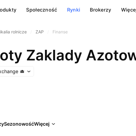
rodukty
Społeczność
Rynki
Brokerzy
Więce
kalia rolnicze
/
ZAP
/
Finanse
oty Zaklady Azoto
xchange
zy
Sezonowość
Więcej