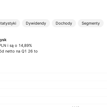
tatystyki
Dywidendy
Dochody
Segmenty
zysk
 PLN i są o 14,89%
d netto na Q1 26 to