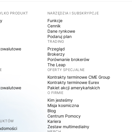
TYLKO PRODUKT
NARZĘDZIA I SUBSKRYPCJE
sy
Funkcje
Cennik
Dane rynkowe
Podaruj plan
TRADING
towalutowe
Przegląd
Brokerzy
Porównanie brokerów
The Leap
E
OFERTY SPECJALNE
Kontrakty terminowe CME Group
Kontrakty terminowe Eurex
towalutowe
Pakiet akcji amerykańskich
O FIRMIE
y
Kim jesteśmy
Misja kosmiczna
Blog
Centrum Pomocy
DUKTÓW
Kariera
Zestaw multimedialny
adomości
MERCH