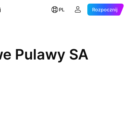
j
PL
Rozpocznij
we Pulawy SA