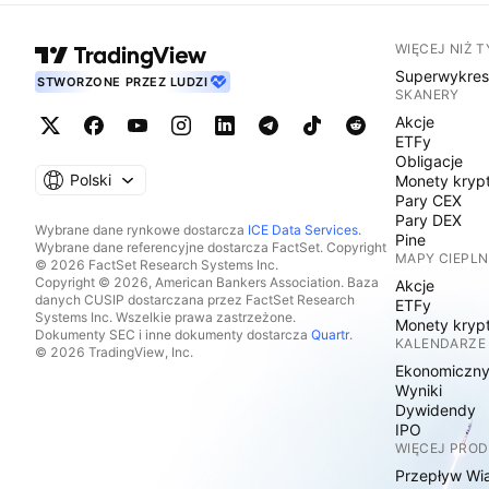
WIĘCEJ NIŻ 
Superwykre
STWORZONE PRZEZ LUDZI
SKANERY
Akcje
ETFy
Obligacje
Polski
Monety kryp
Pary CEX
Pary DEX
Wybrane dane rynkowe dostarcza
ICE Data Services
.
Pine
Wybrane dane referencyjne dostarcza FactSet. Copyright
MAPY CIEPLN
© 2026 FactSet Research Systems Inc.
Copyright © 2026, American Bankers Association. Baza
Akcje
danych CUSIP dostarczana przez FactSet Research
ETFy
Systems Inc. Wszelkie prawa zastrzeżone.
Monety kryp
Dokumenty SEC i inne dokumenty dostarcza
Quartr
.
KALENDARZE
© 2026 TradingView, Inc.
Ekonomiczn
Wyniki
Dywidendy
IPO
WIĘCEJ PRO
Przepływ Wi