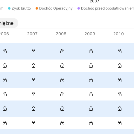
2007
em
Zysk brutto
Dochód Operacyjny
Dochód przed opodatkowanie
niężne
2006
2007
2008
2009
2010