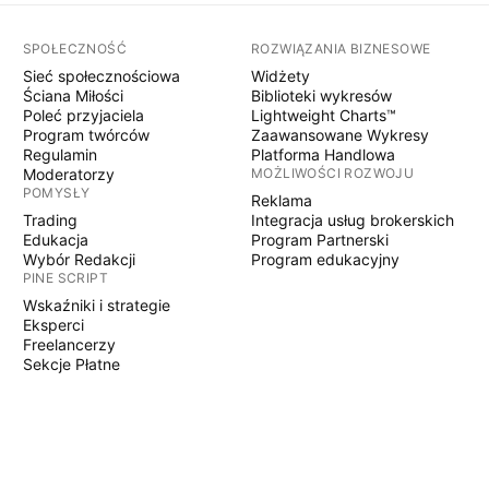
SPOŁECZNOŚĆ
ROZWIĄZANIA BIZNESOWE
Sieć społecznościowa
Widżety
Ściana Miłości
Biblioteki wykresów
Poleć przyjaciela
Lightweight Charts™
Program twórców
Zaawansowane Wykresy
Regulamin
Platforma Handlowa
Moderatorzy
MOŻLIWOŚCI ROZWOJU
POMYSŁY
Reklama
Trading
Integracja usług brokerskich
Edukacja
Program Partnerski
Wybór Redakcji
Program edukacyjny
PINE SCRIPT
Wskaźniki i strategie
Eksperci
Freelancerzy
Sekcje Płatne