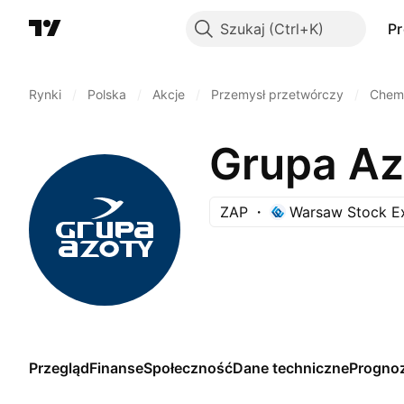
Szukaj
P
Rynki
/
Polska
/
Akcje
/
Przemysł przetwórczy
/
Chemi
Grupa Az
ZAP
Warsaw Stock E
Przegląd
Finanse
Społeczność
Dane techniczne
Progno