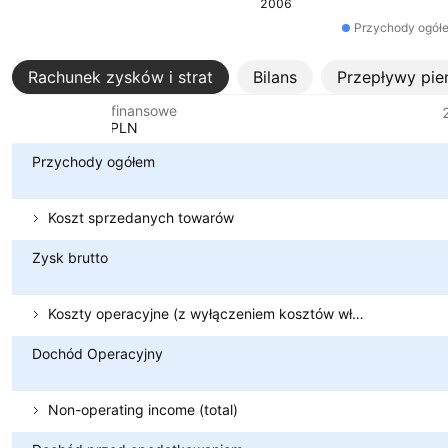
2006
Przychody ogół
Rachunek zysków i strat
Bilans
Przepływy pie
Metryki finansowe
Waluta: PLN
Przychody ogółem
Koszt sprzedanych towarów
Zysk brutto
Koszty operacyjne (z wyłączeniem kosztów własnych sprzedaży)
Dochód Operacyjny
Non-operating income (total)