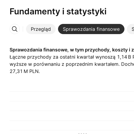
Fundamenty i statystyki
Przegląd
Sprawozdania finansowe
S
Więcej
Sprawozdania finansowe, w tym przychody, koszty i 
Łączne przychody za ostatni kwartał wynoszą ‪1,14 B‬
wyższe w porównaniu z poprzednim kwartałem. Dochó
‪27,31 M‬ PLN.