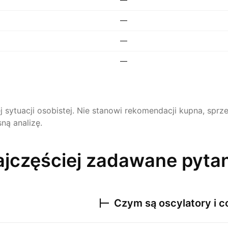
—
—
—
ej sytuacji osobistej. Nie stanowi rekomendacji kupna, sp
ną analizę.
jczęściej zadawane pyta
Czym są oscylatory i c