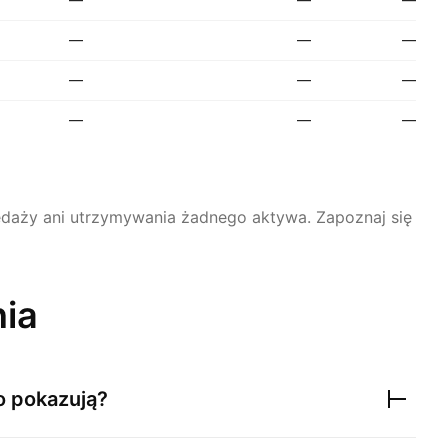
—
—
—
—
—
—
—
—
—
rzedaży ani utrzymywania żadnego aktywa.
Zapoznaj się
nia
o pokazują?