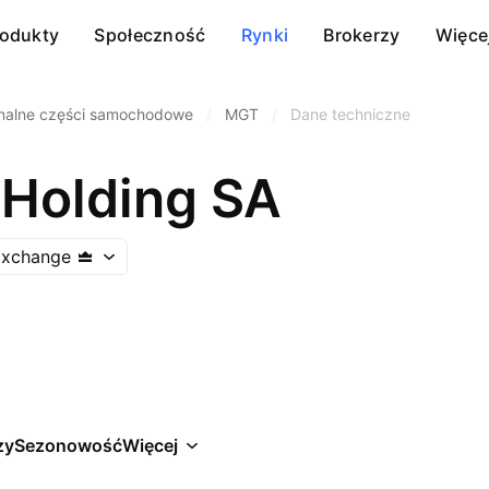
rodukty
Społeczność
Rynki
Brokerzy
Więce
nalne części samochodowe
/
MGT
/
Dane techniczne
Holding SA
Exchange
zy
Sezonowość
Więcej