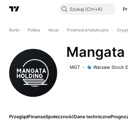
Szukaj
P
Rynki
/
Polska
/
Akcje
/
Przemysł produkcyjny
/
Orygi
Mangata 
MGT
Warsaw Stock 
Przegląd
Finanse
Społeczność
Dane techniczne
Progno