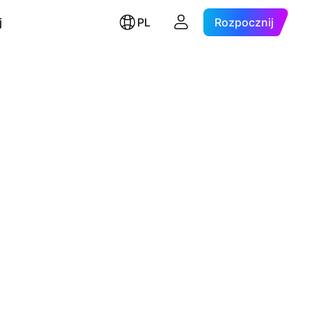
j
PL
Rozpocznij