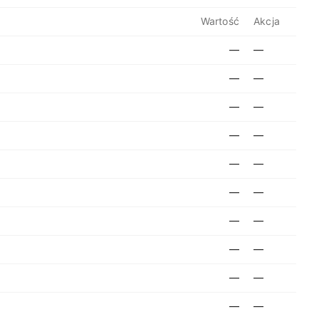
Wartość
Akcja
—
—
—
—
—
—
—
—
—
—
—
—
—
—
—
—
—
—
—
—