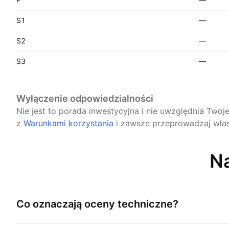
S1
—
S2
—
S3
—
Wyłączenie odpowiedzialności
Nie jest to porada inwestycyjna i nie uwzględnia Twoj
z
Warunkami korzystania
i zawsze przeprowadzaj włas
Na
Co oznaczają oceny techniczne?