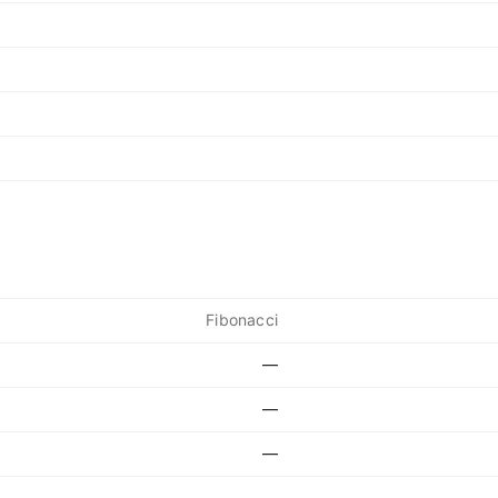
Fibonacci
—
—
—
—