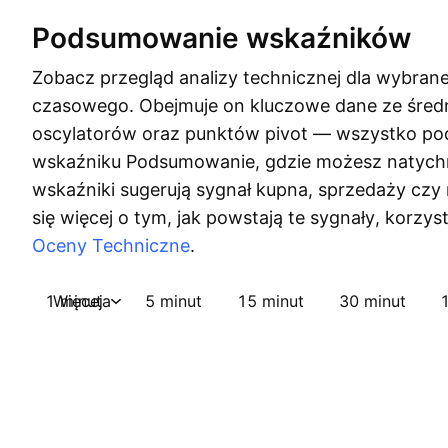
Podsumowanie wskaźników
Zobacz przegląd analizy technicznej dla wybran
czasowego. Obejmuje on kluczowe dane ze śred
oscylatorów oraz punktów pivot — wszystko 
wskaźniku Podsumowanie, gdzie możesz natychm
wskaźniki sugerują sygnał kupna, sprzedaży czy
się więcej o tym, jak powstają te sygnały, korzys
Oceny Techniczne
.
1 minuta
Więcej
5 minut
15 minut
30 minut
1