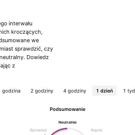
ego interwału
nich kroczących,
podsumowane we
iast sprawdzić, czy
 neutralny. Dowiedz
tając z
 godzina
2 godziny
4 godziny
1 dzień
1 tyd
Podsumowanie
Neutralnie
Sprzedaż
Kupno